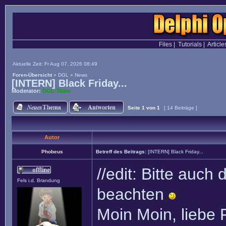
Files
|
Tutorials
|
Article
Aktuelle Zeit: Fr Aug 07, 2026 08:49
Foren-Übersicht
»
DGL
»
News
[INTERN] Black Friday...
Moderator:
DGL-Team
Seite
1
von
1
[ 14 Beiträge ]
Autor
Phobeus
Betreff des Beitrags:
[INTERN] Black Friday...
//edit: Bitte auc
Fels i.d. Brandung
beachten
Moin Moin, liebe F