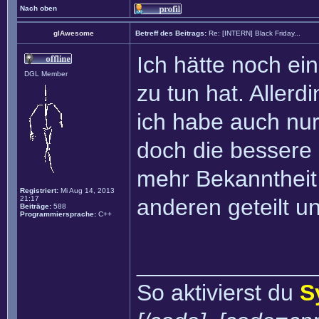
Nach oben
glAwesome
Betreff des Beitrags:
Re: [INTERN] Black Friday...
Ich hätte noch ei
DGL Member
zu tun hat. Aller
ich habe auch nur 
doch die bessere 
mehr Bekanntheit v
Registriert:
Mi Aug 14, 2013
21:17
anderen geteilt u
Beiträge:
588
Programmiersprache:
C++
______________
So aktivierst du
S