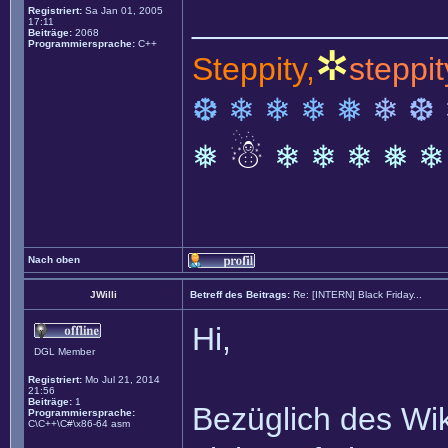
______________
Registriert:
Sa Jan 01, 2005
17:11
Beiträge:
2068
Programmiersprache:
C++
✲
Steppity,
steppit
❆ ❄ ❄ ❄ ❅
❄ ❆
☃
❅
❄ ❄ ❄ ❅ ❄
Nach oben
JWilli
Betreff des Beitrags:
Re: [INTERN] Black Friday...
Hi,
DGL Member
Registriert:
Mo Jul 21, 2014
21:56
Beiträge:
1
Bezüglich des Wik
Programmiersprache:
C\C++\C#\x86-64 asm