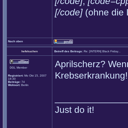
[/code]
,
[code=cpp
[/code]
(ohne die 
Nach oben
hefekuchen
Betreff des Beitrags:
Re: [INTERN] Black Friday...
Aprilscherz? Wenn
DGL Member
Krebserkrankung
Registriert:
Mo Okt 15, 2007
18:30
Beiträge:
74
Wohnort:
Berlin
______________
Just do it!