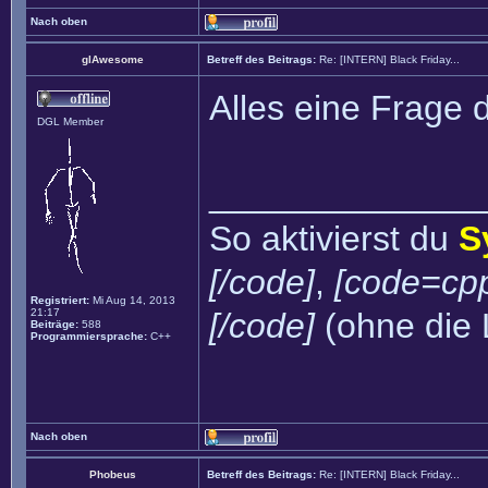
Nach oben
glAwesome
Betreff des Beitrags:
Re: [INTERN] Black Friday...
Alles eine Frage 
DGL Member
______________
So aktivierst du
S
[/code]
,
[code=cpp
Registriert:
Mi Aug 14, 2013
21:17
[/code]
(ohne die 
Beiträge:
588
Programmiersprache:
C++
Nach oben
Phobeus
Betreff des Beitrags:
Re: [INTERN] Black Friday...