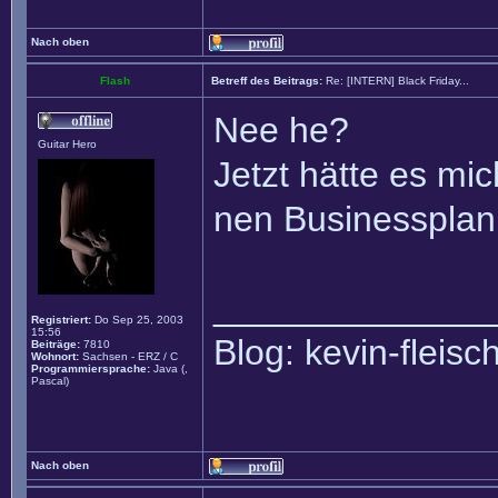
Nach oben
Flash
Betreff des Beitrags:
Re: [INTERN] Black Friday...
Nee he?
Guitar Hero
Jetzt hätte es mich
nen Businessplan f
______________
Registriert:
Do Sep 25, 2003
15:56
Blog: kevin-fleis
Beiträge:
7810
Wohnort:
Sachsen - ERZ / C
Programmiersprache:
Java (,
Pascal)
Nach oben