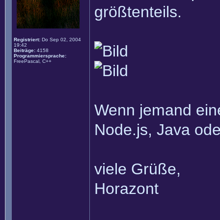
größtenteils.
Registriert:
Do Sep 02, 2004
19:42
Beiträge:
4158
Programmiersprache:
FreePascal, C++
Wenn jemand eine 
Node.js, Java oder
viele Grüße,
Horazont