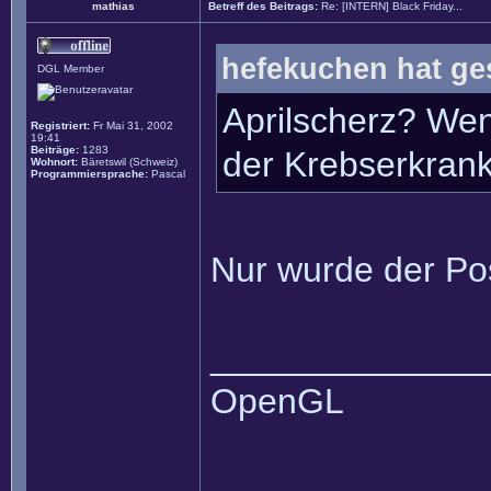
mathias
Betreff des Beitrags:
Re: [INTERN] Black Friday...
hefekuchen hat ge
DGL Member
Aprilscherz? Wen
Registriert:
Fr Mai 31, 2002
19:41
Beiträge:
1283
der Krebserkran
Wohnort:
Bäretswil (Schweiz)
Programmiersprache:
Pascal
Nur wurde der Po
______________
OpenGL