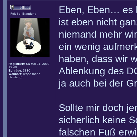
Eben, Eben… es k
Fels i.d. Brandung
ist eben nicht ga
niemand mehr wir
ein wenig aufmerk
haben, dass wir wi
Registriert:
Sa Mai 04, 2002
19:48
Ablenkung des DG
Beiträge:
3830
Wohnort:
Tespe (nahe
Hamburg)
ja auch bei der 
Sollte mir doch j
sicherlich keine 
falschen Fuß erwi