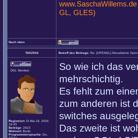
www.SaschaWillems.de
GL, GLES)
Nach oben
TAK2004
Betreff des Beitrags:
Re: [OPENGL] Aktualisierte Ope
So wie ich das ve
DGL Member
mehrschichtig.
Es fehlt zum eine
zum anderen ist d
switches ausgeleg
Registriert:
Di Mai 18, 2004
16:45
Das zweite ist wo
Beiträge:
2623
Wohnort:
Berlin
Programmiersprache:
Go,
C/C++