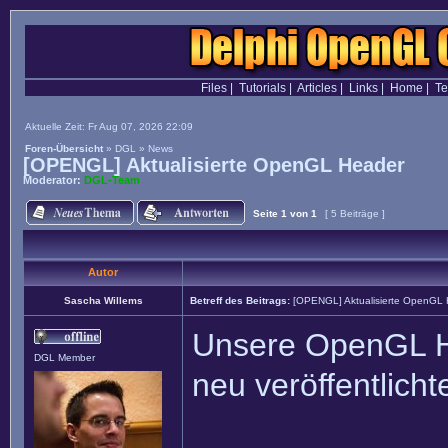
Files
|
Tutorials
|
Articles
|
Links
|
Home
|
T
Aktuelle Zeit: Fr Aug 07, 2026 22:09
Foren-Übersicht
»
DGL
»
News
[OPENGL] Aktualisierte OpenGL Header
Moderator:
DGL-Team
Seite
1
von
1
[ 5 Beiträge ]
Autor
Sascha Willems
Betreff des Beitrags:
[OPENGL] Aktualisierte OpenGL
Unsere OpenGL He
DGL Member
neu veröffentlich