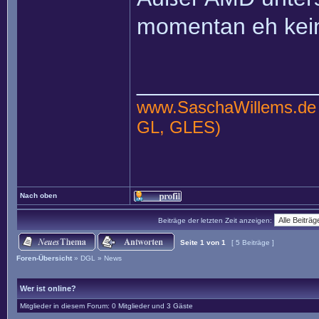
momentan eh kein
______________
www.SaschaWillems.de
GL, GLES)
Nach oben
Beiträge der letzten Zeit anzeigen:
Seite
1
von
1
[ 5 Beiträge ]
Foren-Übersicht
»
DGL
»
News
Wer ist online?
Mitglieder in diesem Forum: 0 Mitglieder und 3 Gäste