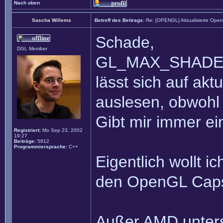
Nach oben
Sascha Willems
Betreff des Beitrags:
Re: [OPENGL] Aktualisierte Ope
Schade,
DGL Member
GL_MAX_SHADE
lässt sich auf akt
auslesen, obwohl 
Gibt mir immer ei
Registriert:
Mo Sep 23, 2002
19:27
Beiträge:
5812
Programmiersprache:
C++
Eigentlich wollt 
den OpenGL CapsV
Außer AMD unters