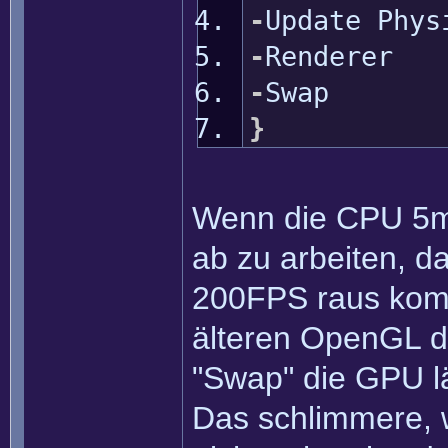
-
Update Phys
-
Renderer
-
Swap
}
Wenn die CPU 5ms
ab zu arbeiten, d
200FPS raus komm
älteren OpenGL d
"Swap" die GPU lä
Das schlimmere, 