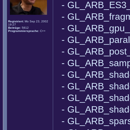
- GL_ARB_ES3_2
- GL_ARB_fragm
Registriert:
Mo Sep 23, 2002
19:27
- GL_ARB_gpu_
Beiträge:
5812
Programmiersprache:
C++
- GL_ARB_paral
- GL_ARB_post
- GL_ARB_sampl
- GL_ARB_shade
- GL_ARB_shade
- GL_ARB_shade
- GL_ARB_shade
- GL_ARB_spars