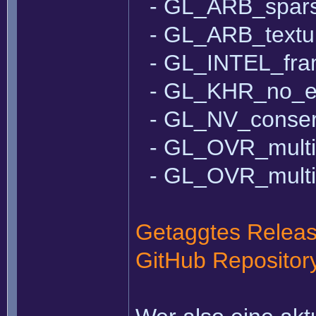
- GL_ARB_spars
- GL_ARB_textur
- GL_INTEL_fr
- GL_KHR_no_e
- GL_NV_conserv
- GL_OVR_multi
- GL_OVR_multi
Getaggtes Relea
GitHub Repositor