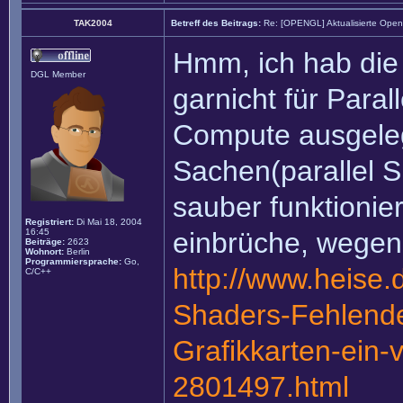
TAK2004
Betreff des Beitrags:
Re: [OPENGL] Aktualisierte Ope
Hmm, ich hab di
DGL Member
garnicht für Para
Compute ausgeleg
Sachen(parallel S
sauber funktioni
Registriert:
Di Mai 18, 2004
16:45
einbrüche, wegen
Beiträge:
2623
Wohnort:
Berlin
Programmiersprache:
Go,
http://www.heise
C/C++
Shaders-Fehlende
Grafikkarten-ein
2801497.html