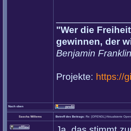
______________
"Wer die Freihei
gewinnen, der w
Benjamin Frankli
Projekte:
https://
Nach oben
Sascha Willems
Betreff des Beitrags:
Re: [OPENGL] Aktualisierte Ope
Ja, das stimmt zu