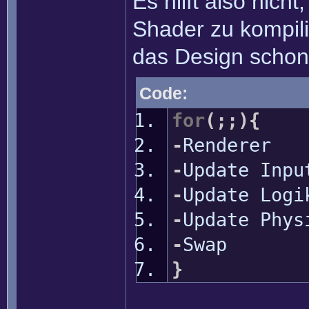
Es hilft also nicht
Shader zu kompili
das Design schon 
Code:
for
(
;;
)
{
-
Renderer
-
Update Inpu
-
Update Logi
-
Update Phys
-
Swap
}