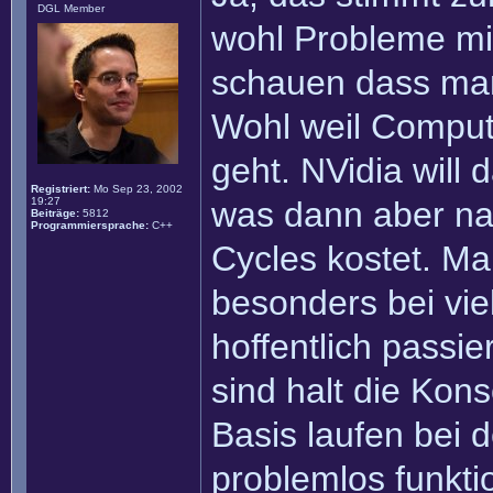
DGL Member
wohl Probleme m
schauen dass man
Wohl weil Compute
geht. NVidia will
Registriert:
Mo Sep 23, 2002
19:27
was dann aber na
Beiträge:
5812
Programmiersprache:
C++
Cycles kostet. Ma
besonders bei vi
hoffentlich passie
sind halt die Kon
Basis laufen bei
problemlos funkti