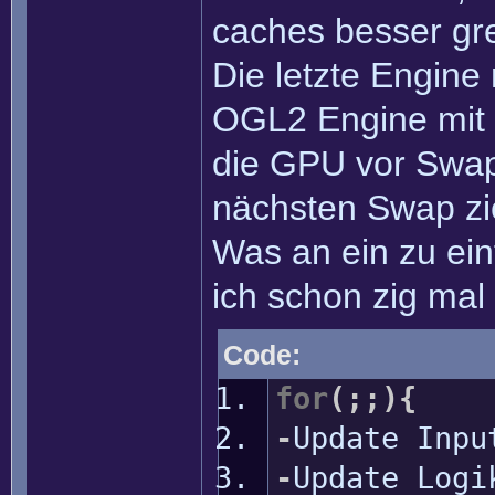
caches besser gre
Die letzte Engine 
OGL2 Engine mit 3
die GPU vor Swap
nächsten Swap zie
Was an ein zu ei
ich schon zig ma
Code:
for
(
;;
)
{
-
Update Inpu
-
Update Logi