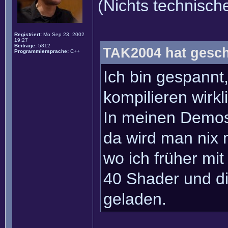
(Nichts technische
Registriert:
Mo Sep 23, 2002
19:27
Beiträge:
5812
TAK2004 hat gesch
Programmiersprache:
C++
Ich bin gespannt
kompilieren wirkl
In meinen Demos 
da wird man nix 
wo ich früher mit
40 Shader und di
geladen.