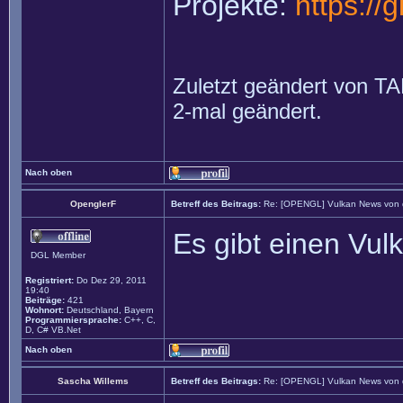
Projekte:
https://
Zuletzt geändert von
TA
2-mal geändert.
Nach oben
OpenglerF
Betreff des Beitrags:
Re: [OPENGL] Vulkan News von
Es gibt einen Vu
DGL Member
Registriert:
Do Dez 29, 2011
19:40
Beiträge:
421
Wohnort:
Deutschland, Bayern
Programmiersprache:
C++, C,
D, C# VB.Net
Nach oben
Sascha Willems
Betreff des Beitrags:
Re: [OPENGL] Vulkan News von