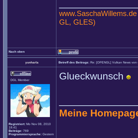
______________
www.SaschaWillems.de
GL, GLES)
Nach oben
yunharla
Betreff des Beitrags:
Re: [OPENGL] Vulkan News von
Glueckwunsch
DGL Member
______________
Meine Homepag
Registriert:
Mo Nov 08, 2010
18:41
Beiträge:
769
Programmiersprache:
Gestern