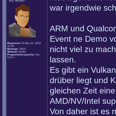
DGL Member
war irgendwie sch
ARM und Qualcom
Event ne Demo vorg
Registriert:
Di Mai 18, 2004
16:45
nicht viel zu mac
Beiträge:
2623
Wohnort:
Berlin
Programmiersprache:
Go,
lassen.
C/C++
Es gibt ein Vulk
drüber liegt und K
gleichen Zeit ei
AMD/NV/Intel supp
Von daher ist es 