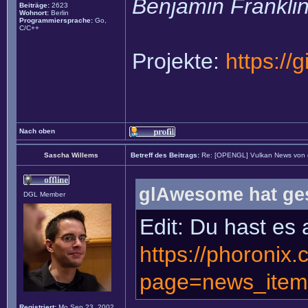
Benjamin Frankli
Beiträge:
2623
Wohnort:
Berlin
Programmiersprache:
Go,
C/C++
Projekte:
https://
Nach oben
Sascha Willems
Betreff des Beitrags:
Re: [OPENGL] Vulkan News von
glAwesome hat ge
DGL Member
Edit: Du hast es 
https://phoronix
page=news_item
Registriert:
Mo Sep 23, 2002