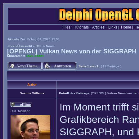
Files
|
Tutorials
|
Articles
|
Links
|
Home
|
T
Aktuelle Zeit: Fr Aug 07, 2026 13:51
Foren-Übersicht
»
DGL
»
News
[OPENGL] Vulkan News von der SIGGRAPH
Moderator:
DGL-Team
Seite
1
von
1
[ 12 Beiträge ]
Autor
Sascha Willems
Betreff des Beitrags:
[OPENGL] Vulkan News von de
Im Moment trifft s
DGL Member
Grafikbereich Ra
SIGGRAPH, und Kh