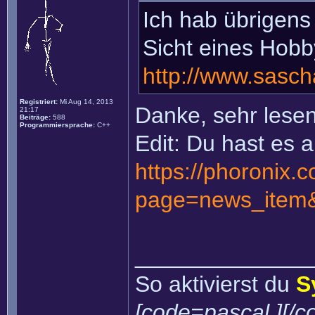
Ich hab übrigens
Sicht eines Hobb
http://www.sasc
Registriert:
Mi Aug 14, 2013
Danke, sehr lesen
21:17
Beiträge:
588
Programmiersprache:
C++
Edit: Du hast es a
https://phoronix.
page=news_item&
______________
So aktivierst du
S
[code=pascal ][/c