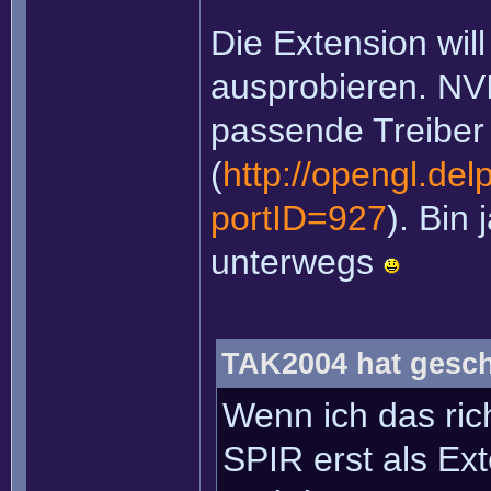
Die Extension wil
ausprobieren. NVI
passende Treiber
(
http://opengl.del
portID=927
). Bin
unterwegs
TAK2004 hat gesch
Wenn ich das ric
SPIR erst als E