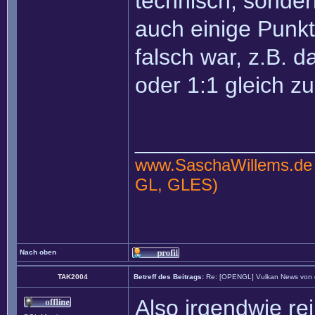
technisch, sonder
auch einige Punkt
falsch war, z.B. 
oder 1:1 gleich zu
______________
www.SaschaWillems.de
GL, GLES)
Nach oben
TAK2004
Betreff des Beitrags:
Re: [OPENGL] Vulkan News von
Also irgendwie re