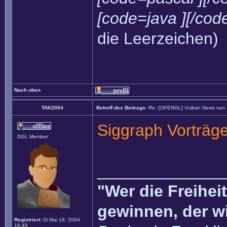
[code=java ][/cod
die Leerzeichen)
Nach oben
TAK2004
Betreff des Beitrags:
Re: [OPENGL] Vulkan News von
Siggraph Vorträg
DGL Member
______________
"Wer die Freihei
gewinnen, der w
Registriert:
Di Mai 18, 2004
16:45