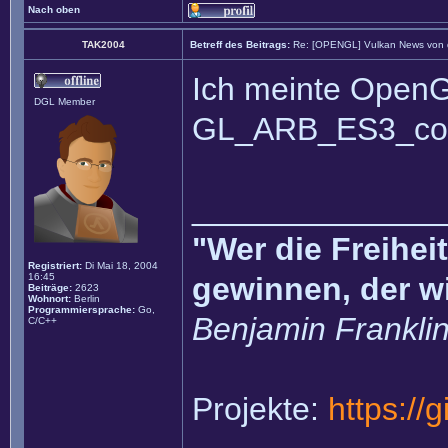
Nach oben
TAK2004
Betreff des Beitrags:
Re: [OPENGL] Vulkan News von
Ich meinte OpenG
DGL Member
GL_ARB_ES3_comp
______________
"Wer die Freihei
Registriert:
Di Mai 18, 2004
16:45
gewinnen, der w
Beiträge:
2623
Wohnort:
Berlin
Programmiersprache:
Go,
Benjamin Frankli
C/C++
Projekte:
https://