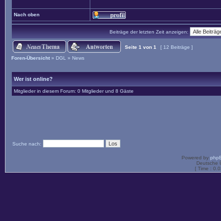
Nach oben
Beiträge der letzten Zeit anzeigen:
Seite
1
von
1
[ 12 Beiträge ]
Foren-Übersicht
»
DGL
»
News
Wer ist online?
Mitglieder in diesem Forum: 0 Mitglieder und 8 Gäste
Suche nach:
Powered by
php
Deutsche 
[ Time : 0.