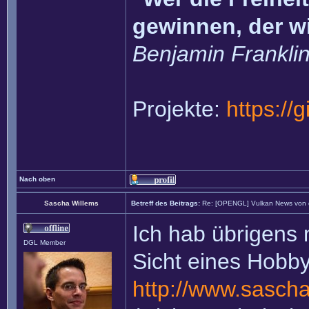
gewinnen, der w
Benjamin Frankli
Projekte:
https://
Nach oben
Sascha Willems
Betreff des Beitrags:
Re: [OPENGL] Vulkan News von
Ich hab übrigens 
DGL Member
Sicht eines Hobby
http://www.sasch