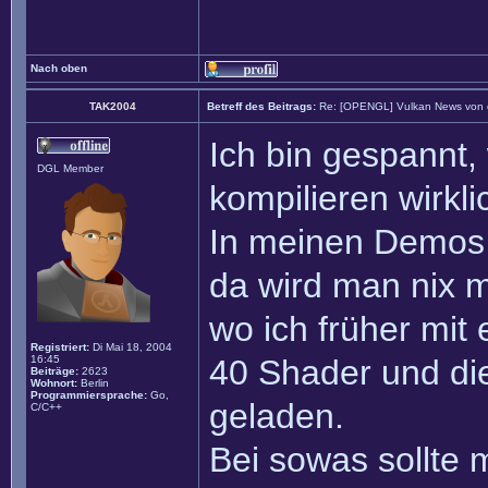
Nach oben
TAK2004
Betreff des Beitrags:
Re: [OPENGL] Vulkan News von
Ich bin gespannt,
DGL Member
kompilieren wirkli
In meinen Demos 
da wird man nix m
wo ich früher mit 
Registriert:
Di Mai 18, 2004
16:45
40 Shader und die
Beiträge:
2623
Wohnort:
Berlin
Programmiersprache:
Go,
geladen.
C/C++
Bei sowas sollte