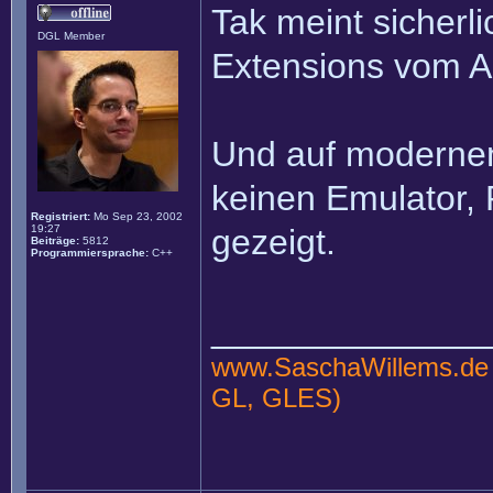
Tak meint sicherli
DGL Member
Extensions vom A
Und auf moderne
keinen Emulator, 
Registriert:
Mo Sep 23, 2002
19:27
gezeigt.
Beiträge:
5812
Programmiersprache:
C++
______________
www.SaschaWillems.de
GL, GLES)