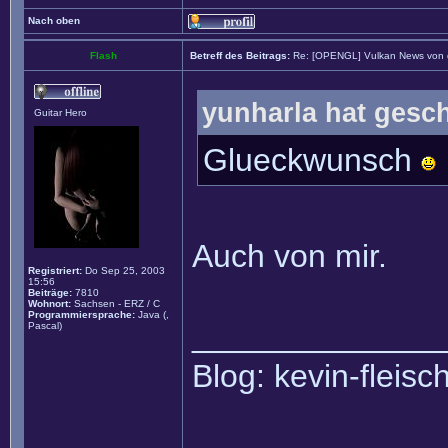
Nach oben
Flash
Betreff des Beitrags:
Re: [OPENGL] Vulkan News von
yunharla hat gesc
Guitar Hero
Glueckwunsch
Auch von mir.
Registriert:
Do Sep 25, 2003
15:56
Beiträge:
7810
Wohnort:
Sachsen - ERZ / C
Programmiersprache:
Java (,
______________
Pascal)
Blog: kevin-fleis