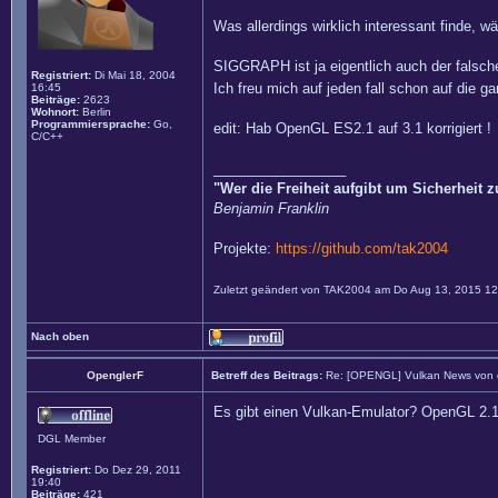
Was allerdings wirklich interessant finde,
SIGGRAPH ist ja eigentlich auch der falsch
Registriert:
Di Mai 18, 2004
Ich freu mich auf jeden fall schon auf die
16:45
Beiträge:
2623
Wohnort:
Berlin
Programmiersprache:
Go,
edit: Hab OpenGL ES2.1 auf 3.1 korrigiert !
C/C++
_________________
"Wer die Freiheit aufgibt um Sicherheit 
Benjamin Franklin
Projekte:
https://github.com/tak2004
Zuletzt geändert von
TAK2004
am Do Aug 13, 2015 12:
Nach oben
OpenglerF
Betreff des Beitrags:
Re: [OPENGL] Vulkan News von
Es gibt einen Vulkan-Emulator? OpenGL 2.
DGL Member
Registriert:
Do Dez 29, 2011
19:40
Beiträge:
421