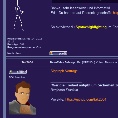
Danke, sehr lesenswert und informativ!
Edit: Du hast es auf Phoronix geschafft:
ht
_________________
So aktivierst du
Syntaxhighlighting
im Fo
Registriert:
Mi Aug 14, 2013
21:17
Beiträge:
588
Programmiersprache:
C++
Nach oben
TAK2004
Betreff des Beitrags:
Re: [OPENGL] Vulkan News von
Siggraph Vorträge
DGL Member
_________________
"Wer die Freiheit aufgibt um Sicherheit 
Benjamin Franklin
Projekte:
https://github.com/tak2004