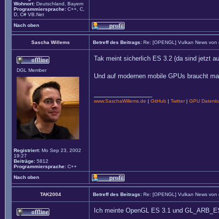
Wohnort:
Deutschland, Bayern
Programmiersprache:
C++, C,
D, C# VB.Net
Nach oben
Sascha Willems
Betreff des Beitrags:
Re: [OPENGL] Vulkan News von
Tak meint sicherlich ES 3.2 (da sind jetzt 
DGL Member
Und auf modernen mobile GPUs braucht man 
_________________
www.SaschaWillems.de
|
GitHub
|
Twitter
|
GPU Datenba
Registriert:
Mo Sep 23, 2002
19:27
Beiträge:
5812
Programmiersprache:
C++
Nach oben
TAK2004
Betreff des Beitrags:
Re: [OPENGL] Vulkan News von
Ich meinte OpenGL ES 3.1 und GL_ARB_ES3