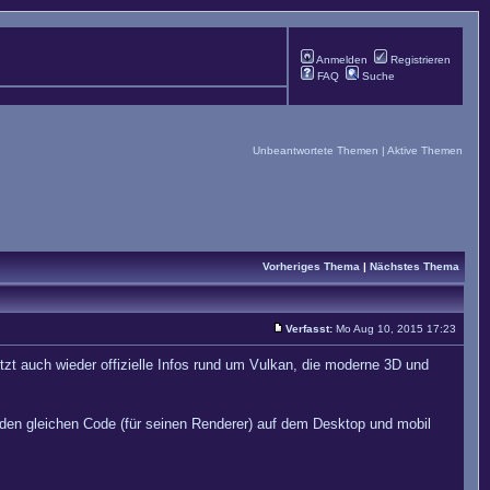
Anmelden
Registrieren
FAQ
Suche
Unbeantwortete Themen
|
Aktive Themen
Vorheriges Thema
|
Nächstes Thema
Verfasst:
Mo Aug 10, 2015 17:23
zt auch wieder offizielle Infos rund um Vulkan, die moderne 3D und
o den gleichen Code (für seinen Renderer) auf dem Desktop und mobil