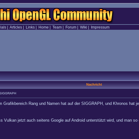
ials
|
Articles
|
Links
|
Home
|
Team
|
Forum
|
Wiki
|
Impressum
Nachricht
r SIGGRAPH
 im Grafikbereich Rang und Namen hat auf der SIGGRAPH, und Khronos hat jet
ass Vulkan jetzt auch seitens Google auf Android unterstützt wird, und man s