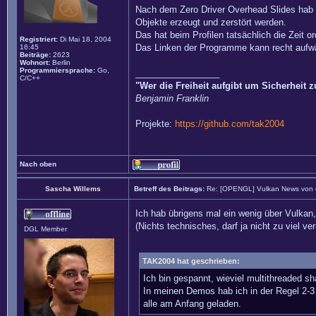
Nach dem Zero Driver Overhead Slides hab 
Objekte erzeugt und zerstört werden.
Das hat beim Profilen tatsächlich die Zeit or
Registriert:
Di Mai 18, 2004
Das Linken der Programme kann recht aufwän
16:45
Beiträge:
2623
Wohnort:
Berlin
Programmiersprache:
Go,
_________________
C/C++
"Wer die Freiheit aufgibt um Sicherheit 
Benjamin Franklin
Projekte:
https://github.com/tak2004
Nach oben
Sascha Willems
Betreff des Beitrags:
Re: [OPENGL] Vulkan News von
Ich hab übrigens mal ein wenig über Vulkan
(Nichts technisches, darf ja nicht zu viel ver
DGL Member
TAK2004 hat geschrieben:
Ich bin gespannt, wieviel multithreaded sha
In meinen Demos hab ich in der Regel 2-3 
alle am Anfang geladen.