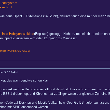
. -ecosystem
lkan.html
ie neue OpenGL Extensions (14 Stück), darunter auch eine mit der man Shad
 eines Hobbyentwicklers
(Englisch) gebloggt. Nicht zu technisch, sondern ehe
n OpenGL ersetzen wird oder 1:1 gleich zu Mantle ist.
nken (Vulkan, GL, GLES)
 der SIGGRAPH
ker, das war irgendwie schon klar.
ce-Event ne Demo vorgestellt und da ist jetzt wirklich nicht viel zu mache
L ES3.1 drüber liegt und Khronos hat zufälliger weise zur gleichen Zeit ein
ichen Code auf Desktop und Mobile Vulkan bzw. OpenGL ES laufen zu lassen.
 schon mit SPIR announced worden.