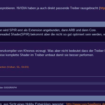
usprobieren. NVIDIA haben ja auch direkt passende Treiber rausgebracht (
htt
ann wird SPIR erst als Extension angebunden, dann ARB und dann Core.
readed Shader(SPIR) bekommt aber die nicht so gut optimiert sein werden, 
enzkompiler von Khronos erzeugt. Was aber nicht bedeutet dass der Treiber hie
weise komplette Shader im Treiber umbaut damit sie besser performen.
nken (Vulkan, GL, GLES)
 der SIGGRAPH
an, aus Sicht eines Hobby Entwicklers gepostet :
http://www.saschawillems.d