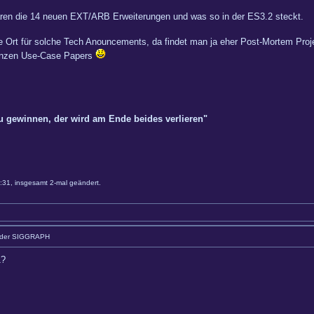
 wären die 14 neuen EXT/ARB Erweiterungen und was so in der ES3.2 steckt.
e Ort für solche Tech Anouncements, da findet man ja eher Post-Mortem Proj
 ganzen Use-Case Papers
zu gewinnen, der wird am Ende beides verlieren"
31, insgesamt 2-mal geändert.
 der SIGGRAPH
1?