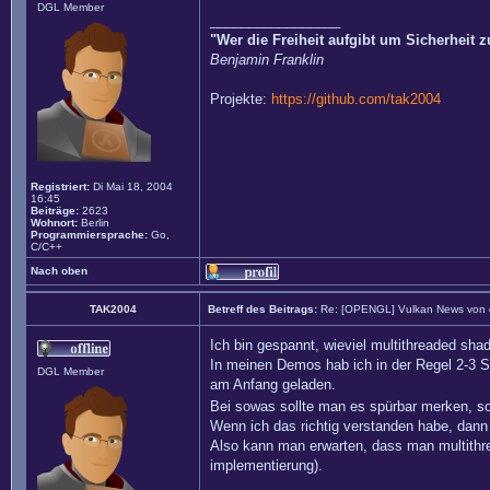
DGL Member
_________________
"Wer die Freiheit aufgibt um Sicherheit 
Benjamin Franklin
Projekte:
https://github.com/tak2004
Registriert:
Di Mai 18, 2004
16:45
Beiträge:
2623
Wohnort:
Berlin
Programmiersprache:
Go,
C/C++
Nach oben
TAK2004
Betreff des Beitrags:
Re: [OPENGL] Vulkan News von
Ich bin gespannt, wieviel multithreaded shade
In meinen Demos hab ich in der Regel 2-3 Sh
DGL Member
am Anfang geladen.
Bei sowas sollte man es spürbar merken, so
Wenn ich das richtig verstanden habe, dan
Also kann man erwarten, dass man multithr
implementierung).