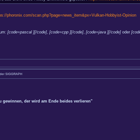
tps://phoronix.com/scan.php?page=news_item&px=Vulkan-Hobbyist-Opinion
rum:
[code=pascal ][/code]
,
[code=cpp ][/code]
,
[code=java ][/code]
oder
[cod
 der SIGGRAPH
zu gewinnen, der wird am Ende beides verlieren"