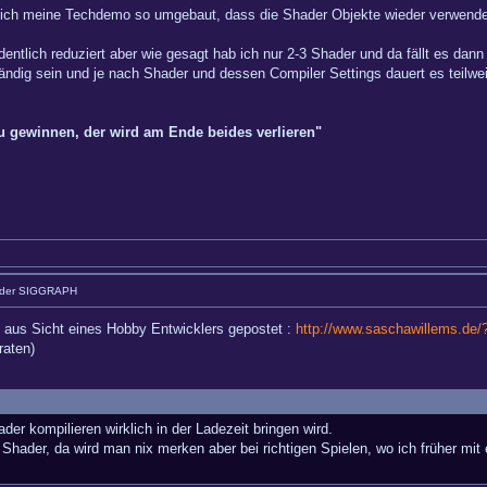
ich meine Techdemo so umgebaut, dass die Shader Objekte wieder verwendet
dentlich reduziert aber wie gesagt hab ich nur 2-3 Shader und da fällt es dann 
dig sein und je nach Shader und dessen Compiler Settings dauert es teilwei
zu gewinnen, der wird am Ende beides verlieren"
 der SIGGRAPH
, aus Sicht eines Hobby Entwicklers gepostet :
http://www.saschawillems.de
raten)
der kompilieren wirklich in der Ladezeit bringen wird.
Shader, da wird man nix merken aber bei richtigen Spielen, wo ich früher mit 