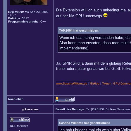
Die Extension will ich auch unbedingt mal a
Registriert:
Mo Sep 23, 2002
19:27
auf ner NV GPU unterwegs
Beiträge:
5812
Programmiersprache:
C++
TAK2004 hat geschrieben:
Wenn ich das richtig verstanden habe, d
Also kann man erwarten, dass man multith
implementierung).
Ja, SPIR wird ja dann mit dem glslang Refer
früher oder später genau wie bei GLSL teil
_________________
www.SaschaWillems.de
|
GitHub
|
Twitter
|
GPU Datenba
Nach oben
glAwesome
Betreff des Beitrags:
Re: [OPENGL] Vulkan News von
Sascha Willems hat geschrieben:
DGL Member
Ich hab übrigens mal ein wenig über Vulk