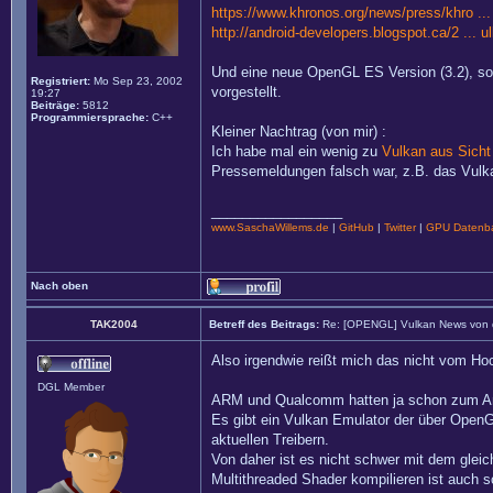
https://www.khronos.org/news/press/khro ..
http://android-developers.blogspot.ca/2 ... u
Und eine neue OpenGL ES Version (3.2), sow
Registriert:
Mo Sep 23, 2002
vorgestellt.
19:27
Beiträge:
5812
Programmiersprache:
C++
Kleiner Nachtrag (von mir) :
Ich habe mal ein wenig zu
Vulkan aus Sicht
Pressemeldungen falsch war, z.B. das Vulka
_________________
www.SaschaWillems.de
|
GitHub
|
Twitter
|
GPU Datenba
Nach oben
TAK2004
Betreff des Beitrags:
Re: [OPENGL] Vulkan News von
Also irgendwie reißt mich das nicht vom Hoc
DGL Member
ARM und Qualcomm hatten ja schon zum Annou
Es gibt ein Vulkan Emulator der über OpenG
aktuellen Treibern.
Von daher ist es nicht schwer mit dem gle
Multithreaded Shader kompilieren ist auch