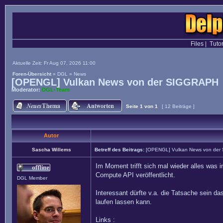
Files
|
Tutor
Aktuelle Zeit: Fr Aug 07, 2026 11:00
Foren-Übersicht
»
DGL
»
News
[OPENGL] Vulkan News von der SIGGRAPH
Moderator:
DGL-Team
Seite
1
von
1
[ 12 Beiträge ]
Autor
Sascha Willems
Betreff des Beitrags:
[OPENGL] Vulkan News von de
Im Moment trifft sich mal wieder alles was
Compute API veröffentlicht.
DGL Member
Interessant dürfte v.a. die Tatsache sein d
laufen lassen kann.
Links :