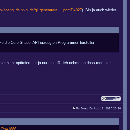
p://opengl.delphigl.de/gl_generatere ... portID=927
). Bin ja auch wieder
wie die Core Shader API erzeugten Programme(Hersteller
r nicht optimiert, ist ja nur eine IR. Ich nehme an dass man hier
Verfasst:
Do Aug 13, 2015 20:20
e/?p=1886