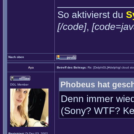
______________
So aktivierst du
S
[/code]
,
[code=jav
Nach oben
Aya
Betreff des Beitrags:
Re: [DelphiGL]#delphigl cloud st
Phobeus hat gesch
DGL Member
Denn immer wiede
(Sony? WTF? Kein
Registriert:
Di Dez 03, 2002