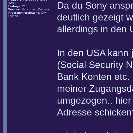
Da du Sony anspri
22:12
Beiträge:
2108
Wohnort:
Vancouver, Canada
Programmiersprache:
C++,
deutlich gezeigt w
Python
allerdings in den 
In den USA kann 
(Social Security 
Bank Konten etc. 
meiner Zugangsda
umgezogen.. hier 
Adresse schicken