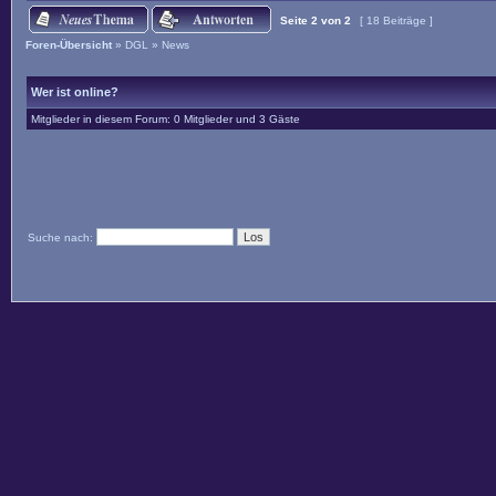
Seite
2
von
2
[ 18 Beiträge ]
Foren-Übersicht
»
DGL
»
News
Wer ist online?
Mitglieder in diesem Forum: 0 Mitglieder und 3 Gäste
Suche nach: