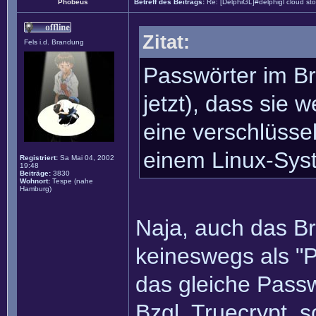
Phobeus
Betreff des Beitrags:
Re: [DelphiGL]#delphigl cloud st
Zitat:
Fels i.d. Brandung
Passwörter im Br
jetzt), dass sie 
eine verschlüssel
einem Linux-Sys
Registriert:
Sa Mai 04, 2002
19:48
Beiträge:
3830
Wohnort:
Tespe (nahe
Hamburg)
Naja, auch das Br
keineswegs als "P
das gleiche Pass
Bzgl. Truecrypt, s