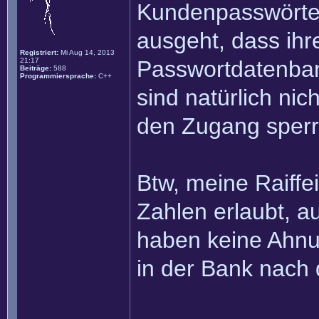
Kundenpasswörter
ausgeht, dass ihr
Registriert:
Mi Aug 14, 2013
21:17
Passwortdatenbank
Beiträge:
588
Programmiersprache:
C++
sind natürlich ni
den Zugang sperr
Btw, meine Raiffe
Zahlen erlaubt, a
haben keine Ahnu
in der Bank nach d