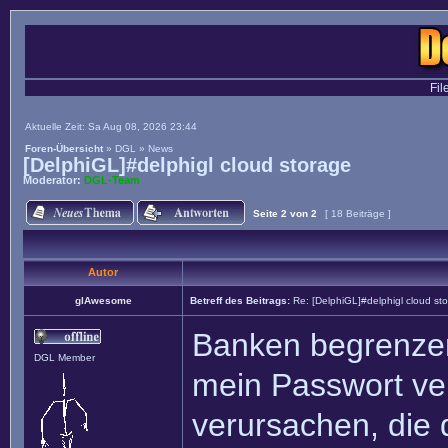
Fil
Aktuelle Zeit: Sa Aug 08, 2026 23:44
Foren-Übersicht
»
DGL
»
News
[DelphiGL]#delphigl cloud storage
Moderator:
DGL-Team
Seite
2
von
2
[ 18 Beiträge ]
Autor
glAwesome
Betreff des Beitrags:
Re: [DelphiGL]#delphigl cloud st
Banken begrenzen 
DGL Member
mein Passwort ve
verursachen, die 