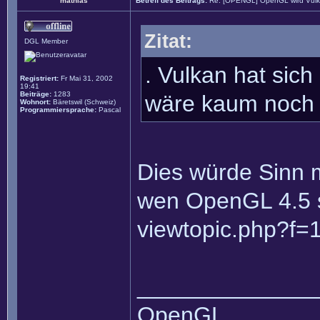
mathias
Betreff des Beitrags:
Re: [OPENGL] OpenGL wird Vul
Zitat:
DGL Member
. Vulkan hat sic
Registriert:
Fr Mai 31, 2002
19:41
Beiträge:
1283
wäre kaum noch 
Wohnort:
Bäretswil (Schweiz)
Programmiersprache:
Pascal
Dies würde Sinn m
wen OpenGL 4.5 sc
viewtopic.php?f=
______________
OpenGL