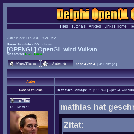
Files
|
Tutorials
|
Articles
|
Links
|
Home
|
T
Aktuelle Zeit: Fr Aug 07, 2026 06:21
Foren-Übersicht
»
DGL
»
News
[OPENGL] OpenGL wird Vulkan
Moderator:
DGL-Team
Seite
3
von
3
[ 35 Beiträge ]
Autor
Sascha Willems
Betreff des Beitrags:
Re: [OPENGL] OpenGL wird Vul
mathias hat gesch
DGL Member
Zitat: