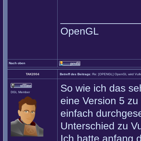
______________
OpenGL
Nach oben
TAK2004
Betreff des Beitrags:
Re: [OPENGL] OpenGL wird Vul
So wie ich das s
DGL Member
eine Version 5 zu
einfach durchges
Unterschied zu Vu
Ich hatte anfang 