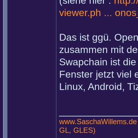
(siehe hier :
http:
viewer.ph ... onos
Das ist ggü. Open
zusammen mit de
Swapchain ist die
Fenster jetzt viel
Linux, Android, Ti
______________
www.SaschaWillems.de
GL, GLES)