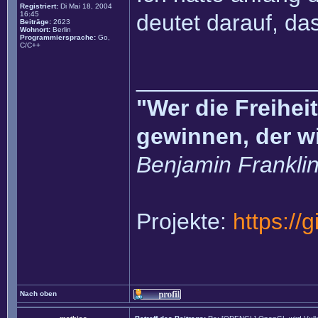
Registriert:
Di Mai 18, 2004
16:45
deutet darauf, da
Beiträge:
2623
Wohnort:
Berlin
Programmiersprache:
Go,
C/C++
______________
"Wer die Freihei
gewinnen, der w
Benjamin Frankli
Projekte:
https://
Nach oben