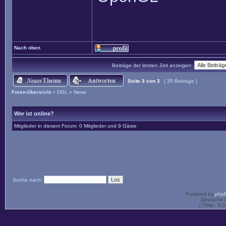
Nach oben
Beiträge der letzten Zeit anzeigen:
Seite
3
von
3
[ 35 Beiträge ]
Foren-Übersicht
»
DGL
»
News
Wer ist online?
Mitglieder in diesem Forum: 0 Mitglieder und 9 Gäste
Suche nach:
Powered by
php
Deutsche 
[ Time : 0.