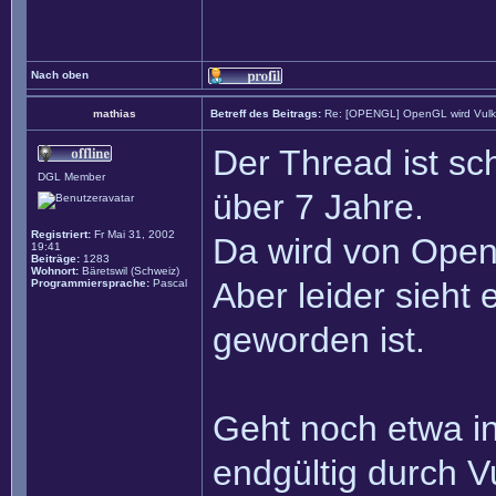
Nach oben
mathias
Betreff des Beitrags:
Re: [OPENGL] OpenGL wird Vul
Der Thread ist sc
DGL Member
über 7 Jahre.
Registriert:
Fr Mai 31, 2002
Da wird von Open
19:41
Beiträge:
1283
Wohnort:
Bäretswil (Schweiz)
Aber leider sieht
Programmiersprache:
Pascal
geworden ist.
Geht noch etwa in
endgültig durch V