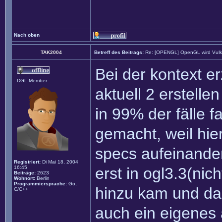
Nach oben
TAK2004
Betreff des Beitrags:
Re: [OPENGL] OpenGL wird Vul
Bei der kontext 
DGL Member
aktuell 2 erstell
in 99% der fälle f
gemacht, weil hie
specs aufeinande
Registriert:
Di Mai 18, 2004
16:45
erst in ogl3.3(nic
Beiträge:
2623
Wohnort:
Berlin
Programmiersprache:
Go,
hinzu kam und da
C/C++
auch ein eigenes 