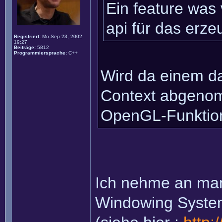
Ein feature was
api für das erze
Registriert:
Mo Sep 23, 2002
19:27
Beiträge:
5812
Programmiersprache:
C++
Wird da einem da
Context abgenom
OpenGL-Funktion
Ich nehme an man 
Windowing System