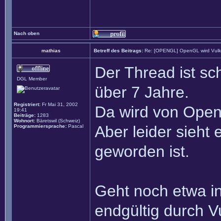
Nach oben
mathias
Betreff des Beitrags:
Re: [OPENGL] OpenGL wird Vul
Der Thread ist sc
DGL Member
über 7 Jahre.
Registriert:
Fr Mai 31, 2002
Da wird von Open
19:41
Beiträge:
1283
Wohnort:
Bäretswil (Schweiz)
Aber leider sieht
Programmiersprache:
Pascal
geworden ist.
Geht noch etwa in
endgültig durch V