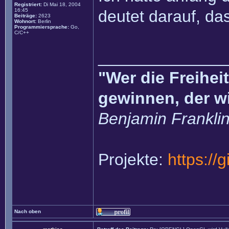
Registriert:
Di Mai 18, 2004
16:45
deutet darauf, da
Beiträge:
2623
Wohnort:
Berlin
Programmiersprache:
Go,
C/C++
______________
"Wer die Freihei
gewinnen, der w
Benjamin Frankli
Projekte:
https://
Nach oben