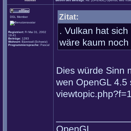
mathias
Betreff des Beitrags:
Re: [OPENGL] OpenGL wird Vul
Zitat:
DGL Member
. Vulkan hat sic
Registriert:
Fr Mai 31, 2002
19:41
Beiträge:
1283
wäre kaum noch 
Wohnort:
Bäretswil (Schweiz)
Programmiersprache:
Pascal
Dies würde Sinn m
wen OpenGL 4.5 sc
viewtopic.php?f=
______________
OpenGL