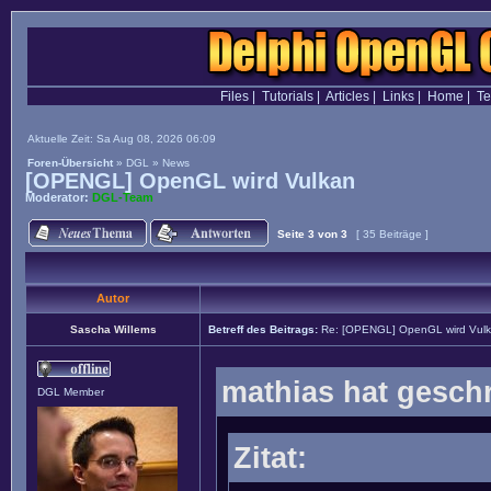
Files
|
Tutorials
|
Articles
|
Links
|
Home
|
T
Aktuelle Zeit: Sa Aug 08, 2026 06:09
Foren-Übersicht
»
DGL
»
News
[OPENGL] OpenGL wird Vulkan
Moderator:
DGL-Team
Seite
3
von
3
[ 35 Beiträge ]
Autor
Sascha Willems
Betreff des Beitrags:
Re: [OPENGL] OpenGL wird Vul
mathias hat gesch
DGL Member
Zitat: