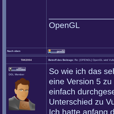
______________
OpenGL
Nach oben
TAK2004
Betreff des Beitrags:
Re: [OPENGL] OpenGL wird Vul
So wie ich das s
DGL Member
eine Version 5 zu
einfach durchges
Unterschied zu Vu
Ich hatte anfang 