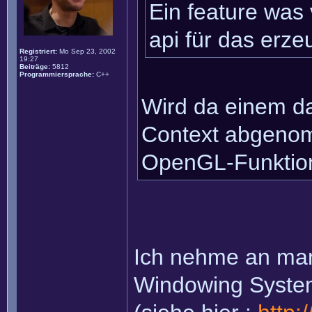
Ein feature was
api für das erze
Registriert:
Mo Sep 23, 2002
19:27
Beiträge:
5812
Programmiersprache:
C++
Wird da einem da
Context abgenom
OpenGL-Funktion
Ich nehme an man 
Windowing System