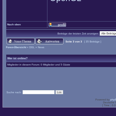
Nach oben
Beiträge der letzten Zeit anzeigen:
Seite
3
von
3
[ 35 Beiträge ]
Foren-Übersicht
»
DGL
»
News
Wer ist online?
Mitglieder in diesem Forum: 0 Mitglieder und 5 Gäste
Suche nach:
Powered by
php
Deutsche 
[ Time : 0.