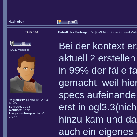
Nach oben
TAK2004
Betreff des Beitrags:
Re: [OPENGL] OpenGL wird Vul
Bei der kontext 
DGL Member
aktuell 2 erstell
in 99% der fälle f
gemacht, weil hie
specs aufeinande
Registriert:
Di Mai 18, 2004
16:45
erst in ogl3.3(nic
Beiträge:
2623
Wohnort:
Berlin
Programmiersprache:
Go,
hinzu kam und da
C/C++
auch ein eigenes 