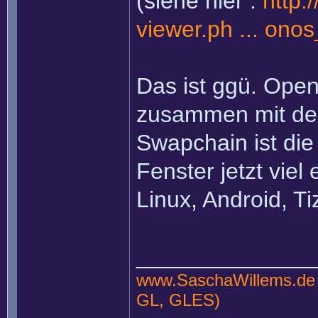
(siehe hier :
http:
viewer.ph ... onos
Das ist ggü. Open
zusammen mit de
Swapchain ist die
Fenster jetzt viel
Linux, Android, Ti
______________
www.SaschaWillems.de
GL, GLES)