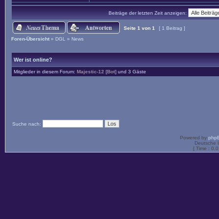
Beiträge der letzten Zeit anzeigen:
Seite
1
von
1
[ 1 Beitrag ]
Foren-Übersicht
»
DGL
»
News
Wer ist online?
Mitglieder in diesem Forum:
Majestic-12 [Bot]
und 3 Gäste
Suche nach:
Powered by
php
Deutsche 
[ Time : 0.