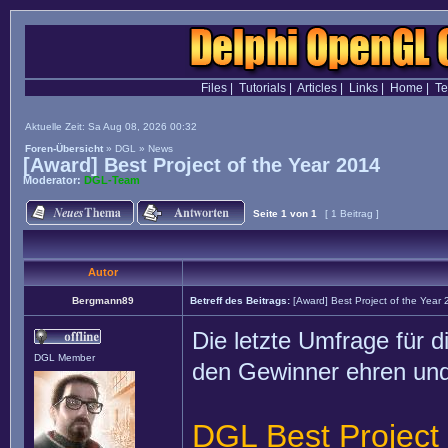
Files
|
Tutorials
|
Articles
|
Links
|
Home
|
T
Aktuelle Zeit: Sa Aug 08, 2026 00:32
Foren-Übersicht
»
DGL
»
News
[Award] Best Project of the Year 2014
Moderator:
DGL-Team
Seite
1
von
1
[ 1 Beitrag ]
Autor
Bergmann89
Betreff des Beitrags:
[Award] Best Project of the Year
Die letzte Umfrage für 
DGL Member
den Gewinner ehren und
DGL Best Project 