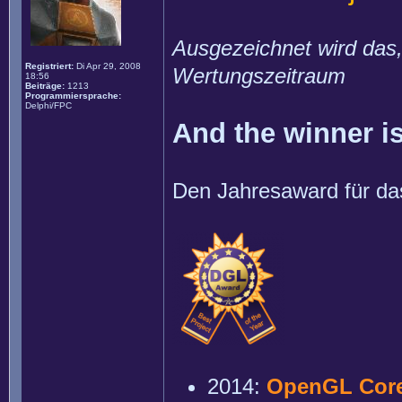
Ausgezeichnet wird das,
Registriert:
Di Apr 29, 2008
Wertungszeitraum
18:56
Beiträge:
1213
Programmiersprache:
Delphi/FPC
And the winner is
Den Jahresaward für das
2014:
OpenGL Cor