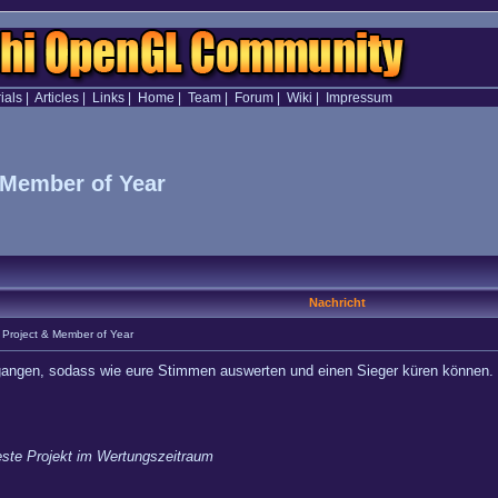
ials
|
Articles
|
Links
|
Home
|
Team
|
Forum
|
Wiki
|
Impressum
& Member of Year
Nachricht
l Project & Member of Year
gangen, sodass wie eure Stimmen auswerten und einen Sieger küren können.
este Projekt im Wertungszeitraum