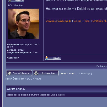
Auch von mir Danke für den glCapsViewer
DGL Member
Hat zwar nix mehr mit Delphi zu tun (was ich
_________________
www.SaschaWillems.de
|
GitHub
|
Twitter
|
GPU Datenba
Registriert:
Mo Sep 23, 2002
19:27
Beiträge:
5812
Programmiersprache:
C++
Nach oben
Beiträge 
Seite
1
von
1
[ 3 Beiträge ]
Foren-Übersicht
»
DGL
»
News
Wer ist online?
Mitglieder in diesem Forum: 0 Mitglieder und 5 Gäste