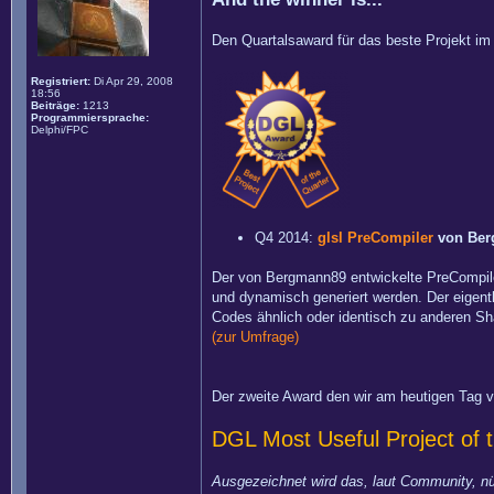
Den Quartalsaward für das beste Projekt im 
Registriert:
Di Apr 29, 2008
18:56
Beiträge:
1213
Programmiersprache:
Delphi/FPC
Q4 2014:
glsl PreCompiler
von Ber
Der von Bergmann89 entwickelte PreCompiler 
und dynamisch generiert werden. Der eigent
Codes ähnlich oder identisch zu anderen Sha
(zur Umfrage)
Der zweite Award den wir am heutigen Tag v
DGL Most Useful Project of 
Ausgezeichnet wird das, laut Community, nü