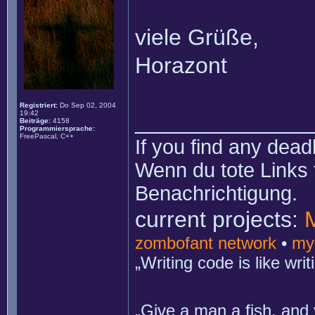
viele Grüße,
Horazont
Registriert:
Do Sep 02, 2004
19:42
______________
Beiträge:
4158
Programmiersprache:
FreePascal, C++
If you find any dead
Wenn du tote Links 
Benachrichtigung.
current projects:
zombofant network
•
my
„Writing code is like wr
„Give a man a fish, and 