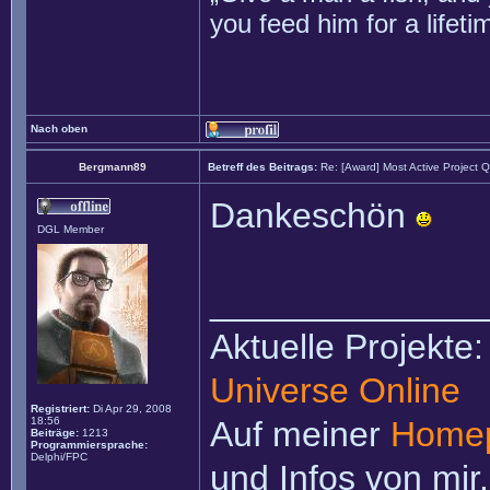
you feed him for a lifet
Nach oben
Bergmann89
Betreff des Beitrags:
Re: [Award] Most Active Project 
Dankeschön
DGL Member
______________
Aktuelle Projekte
Universe Online
Registriert:
Di Apr 29, 2008
18:56
Auf meiner
Home
Beiträge:
1213
Programmiersprache:
Delphi/FPC
und Infos von mir.