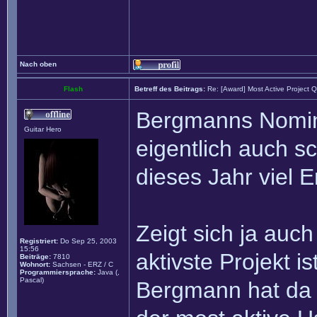
Nach oben
Flash
Betreff des Beitrags:
Re: [Award] Most Active Project 
Bergmanns Nomin
Guitar Hero
eigentlich auch sc
dieses Jahr viel 
Zeigt sich ja auc
Registriert:
Do Sep 25, 2003
15:56
aktivste Projekt 
Beiträge:
7810
Wohnort:
Sachsen - ERZ / C
Programmiersprache:
Java (,
Pascal)
Bergmann hat da 