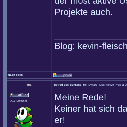
der most aktive Us
Projekte auch.
______________
Blog: kevin-fleis
Nach oben
Ida
Betreff des Beitrags:
Re: [Award] Most Active Project 
Meine Rede!
DGL Member
Keiner hat sich da
er!