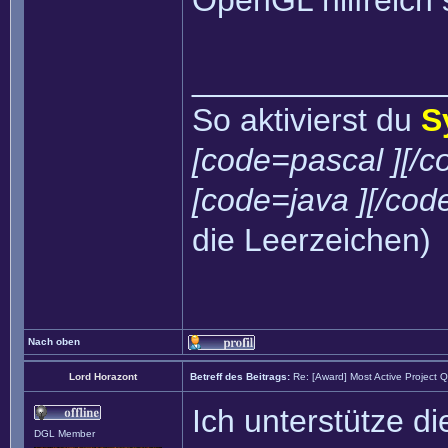
OpenGL hilfreich 
______________
So aktivierst du
S
[code=pascal ][/c
[code=java ][/cod
die Leerzeichen)
Nach oben
Lord Horazont
Betreff des Beitrags:
Re: [Award] Most Active Project 
Ich unterstütze d
DGL Member