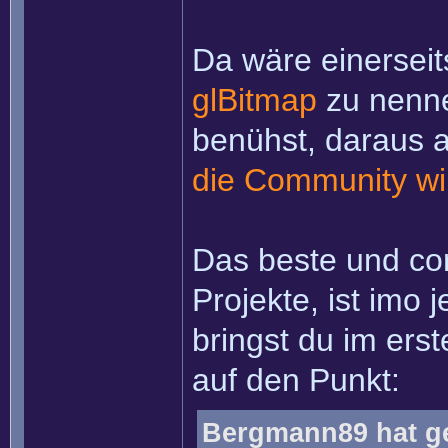
Da wäre einerseit
glBitmap
zu nenne
benühst, daraus 
die Community wil
Das beste und co
Projekte, ist imo
bringst du im ers
auf den Punkt:
Bergmann89 hat g