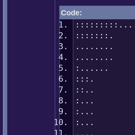
Code:
:::::::::.
:::::::.
........ 
........
:......
:::. g
::.. id
:... Cl
:... gl
:... Mas
.... Z