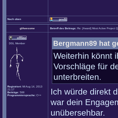
Nach oben
glAwesome
Betreff des Beitrags:
Re: [Award] Most Active Project 
Bergmann89 hat g
DGL Member
Weiterhin könnt i
Vorschläge für 
unterbreiten.
Registriert:
Mi Aug 14, 2013
Ich würde direkt 
21:17
Beiträge:
588
Programmiersprache:
C++
war dein Engagem
unübersehbar.