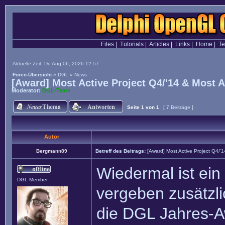
Files
|
Tutorials
|
Articles
|
Links
|
Home
|
T
Aktuelle Zeit: Do Aug 06, 2026 12:57
Foren-Übersicht
»
DGL
»
News
[Award] Most Active Project Q4/'14 & Most 
Moderator:
DGL-Team
Seite
1
von
1
[ 7 Beiträge ]
Autor
Bergmann89
Betreff des Beitrags:
[Award] Most Active Project Q4/'
Wiedermal ist ein
DGL Member
vergeben zusätzl
die DGL Jahres-A