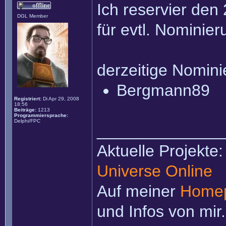
Ich reservier den 
DGL Member
für evtl. Nominie
derzeitige Nomin
Bergmann89
Registriert:
Di Apr 29, 2008
18:56
Beiträge:
1213
Programmiersprache:
Delphi/FPC
______________
Aktuelle Projekte
Universe Online
Auf meiner
Home
und Infos von mir.