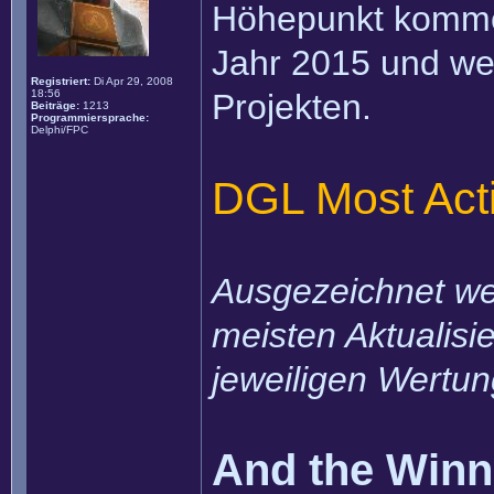
Höhepunkt kommen
Jahr 2015 und weit
Registriert:
Di Apr 29, 2008
18:56
Projekten.
Beiträge:
1213
Programmiersprache:
Delphi/FPC
DGL Most Acti
Ausgezeichnet wer
meisten Aktualisi
jeweiligen Wertun
And the Winner