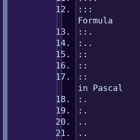
::: The
Formula
::. T
:.. Pas
:: E
:: Op
:: Matr
in Pascal
:. dg
:. GL
.. E
.. Ma