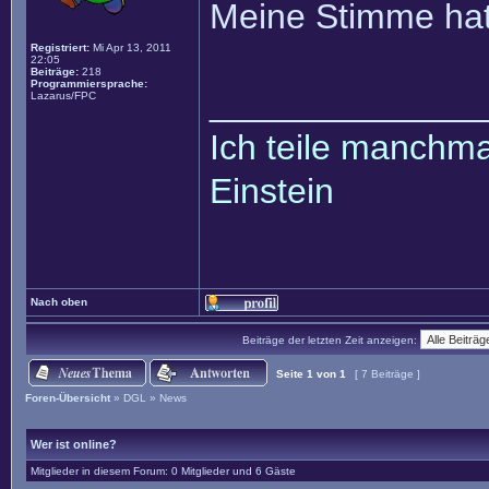
Meine Stimme hat
Registriert:
Mi Apr 13, 2011
22:05
Beiträge:
218
Programmiersprache:
______________
Lazarus/FPC
Ich teile manchmal
Einstein
Nach oben
Beiträge der letzten Zeit anzeigen:
Seite
1
von
1
[ 7 Beiträge ]
Foren-Übersicht
»
DGL
»
News
Wer ist online?
Mitglieder in diesem Forum: 0 Mitglieder und 6 Gäste