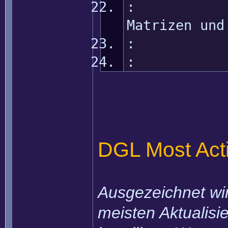
: Vect
Matrizen und
: 2D 
: Bump
DGL Most Act
Ausgezeichnet wir
meisten Aktualisi