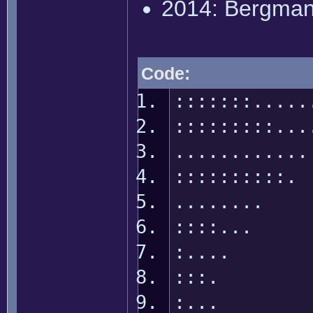
2014: Bergma
Code:
:::::::....
::::::::
........
:::::::
......
::::.
:...
:::. S
:... 