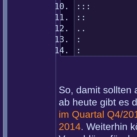
:::
:: s
.. Lo
: M
: J
So, damit sollten 
ab heute gibt es 
im Quartal Q4/20
2014
. Weiterhin k