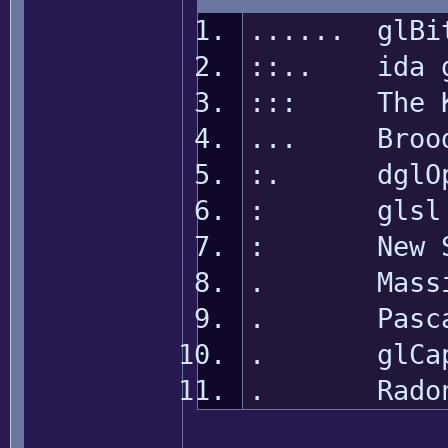
...... glBi
::.. ida g
::: The Ki
... BroodT
:. dglOpe
: glsl Pr
: New Sga
. Massive 
. Pascal 
. glCaps
. Radon F