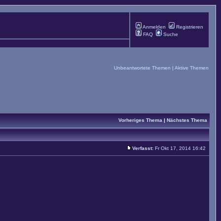
Anmelden
Registrieren
FAQ
Suche
Unbeantwortete Themen
|
Aktive Themen
Vorheriges Thema
|
Nächstes Thema
Verfasst:
Fr Okt 17, 2014 16:42