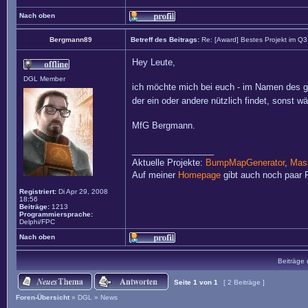
Nach oben
Bergmann89
Betreff des Beitrags:
Re: [Award] Bestes Projekt im Q
Hey Leute,
DGL Member
ich möchte mich bei euch - im Namen des ga
der ein oder andere nützlich findet, sonst 
MfG Bergmann.
_________________
Aktuelle Projekte:
BumpMapGenerator
,
Mass
Auf meiner
Homepage
gibt auch noch paar P
Registriert:
Di Apr 29, 2008
18:56
Beiträge:
1213
Programmiersprache:
Delphi/FPC
Nach oben
Beiträge 
Seite
1
von
1
[ 2 Beiträge ]
Foren-Übersicht
»
DGL
»
News