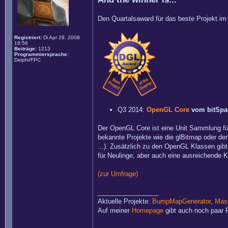
Den Quartalsaward für das beste Projekt im d
Registriert:
Di Apr 29, 2008
18:56
Beiträge:
1213
Programmiersprache:
Delphi/FPC
Q3 2014:
OpenGL Core
vom bitSpa
Der OpenGL Core ist eine Unit Sammlung fü
bekannte Projekte wie die glBitmap oder den
...). Zusätzlich zu den OpenGL Klassen gib
für Neulinge, aber auch eine ausreichende K
(zur Umfrage)
_________________
Aktuelle Projekte:
BumpMapGenerator
,
Mass
Auf meiner
Homepage
gibt auch noch paar P