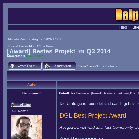
Files
|
Tutor
Aktuelle Zeit: So Aug 09, 2026 14:01
Foren-Übersicht
»
DGL
»
News
[Award] Bestes Projekt im Q3 2014
Moderator:
DGL-Team
Seite
1
von
1
[ 2 Beiträge ]
Autor
Bergmann89
Betreff des Beitrags:
[Award] Bestes Projekt im Q3 20
Die Umfrage ist beendet und das Ergebnis is
DGL Member
DGL Best Project Award
Ausgezeichnet wird das, laut Community, b
And the winner is...