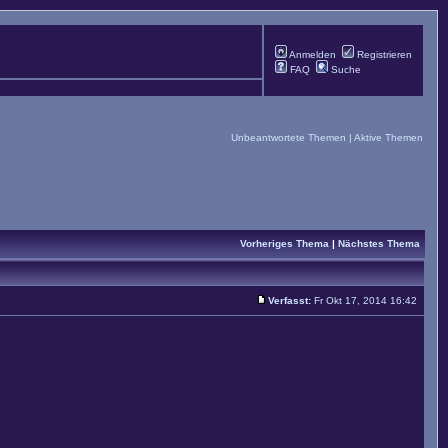
Anmelden
Registrieren
FAQ
Suche
Unbeantwortete Themen
|
Aktive Themen
Vorheriges Thema
|
Nächstes Thema
Verfasst:
Fr Okt 17, 2014 16:42