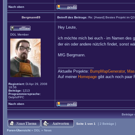
Nach oben
Bergmann89
Betreff des Beitrags:
Re: [Award] Bestes Projekt im Q
Hey Leute,
DGL Member
ich möchte mich bei euch - im Namen des ga
der ein oder andere nützlich findet, sonst 
MfG Bergmann.
_________________
Aktuelle Projekte:
BumpMapGenerator
,
Mass
Auf meiner
Homepage
gibt auch noch paar P
Registriert:
Di Apr 29, 2008
18:56
Beiträge:
1213
Programmiersprache:
Delphi/FPC
Nach oben
Beiträge 
Seite
1
von
1
[ 2 Beiträge ]
Foren-Übersicht
»
DGL
»
News