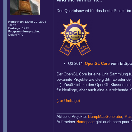
Den Quartalsaward für das beste Projekt im d
Registriert:
Di Apr 29, 2008
18:56
Beiträge:
1213
Programmiersprache:
Delphi/FPC
Q3 2014:
OpenGL Core
vom bitSpa
Der OpenGL Core ist eine Unit Sammlung fü
bekannte Projekte wie die glBitmap oder den
...). Zusätzlich zu den OpenGL Klassen gib
für Neulinge, aber auch eine ausreichende K
(zur Umfrage)
_________________
Aktuelle Projekte:
BumpMapGenerator
,
Mass
Auf meiner
Homepage
gibt auch noch paar P