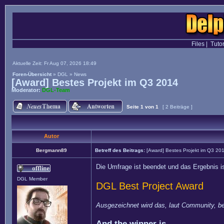
Files
|
Tutor
Aktuelle Zeit: Fr Aug 07, 2026 18:49
Foren-Übersicht
»
DGL
»
News
[Award] Bestes Projekt im Q3 2014
Moderator:
DGL-Team
Seite
1
von
1
[ 2 Beiträge ]
Autor
Bergmann89
Betreff des Beitrags:
[Award] Bestes Projekt im Q3 20
Die Umfrage ist beendet und das Ergebnis is
DGL Member
DGL Best Project Award
Ausgezeichnet wird das, laut Community, b
And the winner is...