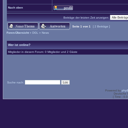
Nach oben
Beiträge der letzten Zeit anzeigen:
Seite
1
von
1
[ 2 Beiträge ]
Foren-Übersicht
»
DGL
»
News
Wer ist online?
Mitglieder in diesem Forum: 0 Mitglieder und 2 Gäste
Suche nach:
Powered by
php
Deutsche 
[ Time : 0.