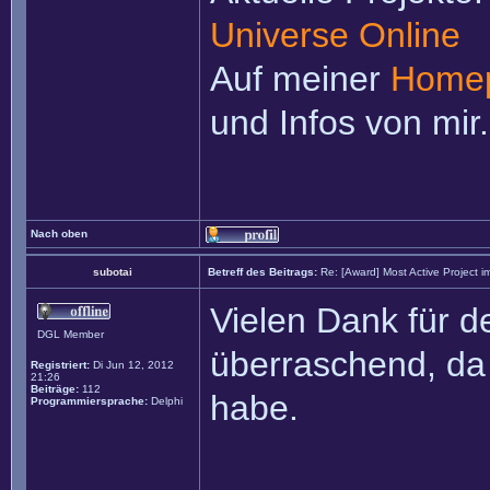
Universe Online
Auf meiner
Home
und Infos von mir.
Nach oben
subotai
Betreff des Beitrags:
Re: [Award] Most Active Project 
Vielen Dank für 
DGL Member
überraschend, da 
Registriert:
Di Jun 12, 2012
21:26
Beiträge:
112
habe.
Programmiersprache:
Delphi