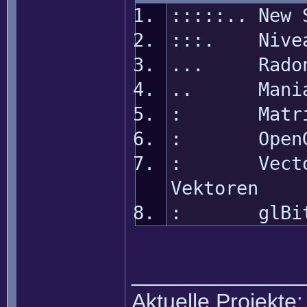
:::::.. New 
:::. Nivea
... Radon 
.. Mania
: Matrix M
: OpenGL
: Vectorge
Vektoren
: glBit
______________
Aktuelle Projekte