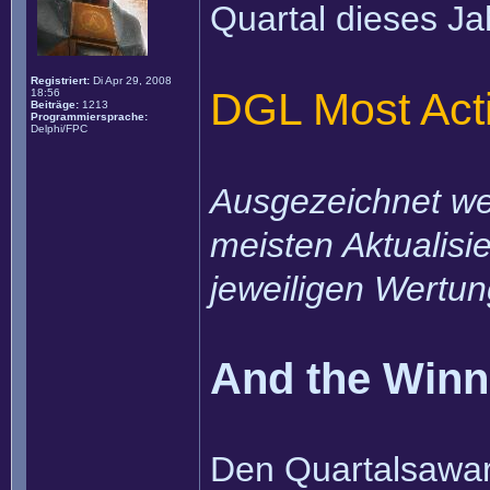
Quartal dieses Ja
Registriert:
Di Apr 29, 2008
DGL Most Acti
18:56
Beiträge:
1213
Programmiersprache:
Delphi/FPC
Ausgezeichnet wer
meisten Aktualisi
jeweiligen Wertun
And the Winner
Den Quartalsaward