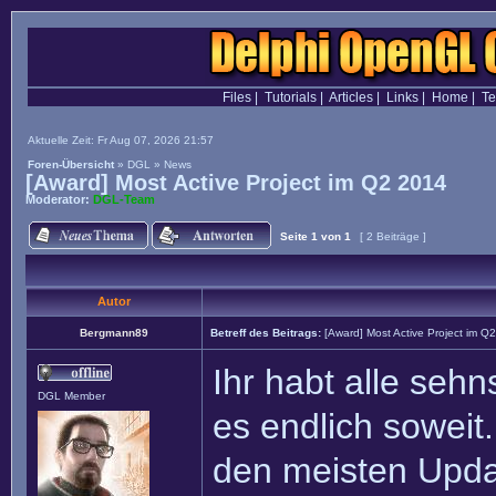
Files
|
Tutorials
|
Articles
|
Links
|
Home
|
T
Aktuelle Zeit: Fr Aug 07, 2026 21:57
Foren-Übersicht
»
DGL
»
News
[Award] Most Active Project im Q2 2014
Moderator:
DGL-Team
Seite
1
von
1
[ 2 Beiträge ]
Autor
Bergmann89
Betreff des Beitrags:
[Award] Most Active Project im Q
Ihr habt alle sehn
DGL Member
es endlich soweit.
den meisten Upda