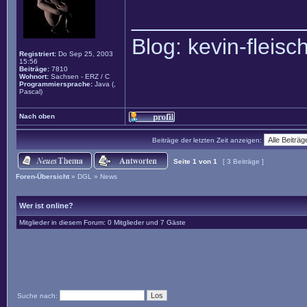
______________
Blog: kevin-fleis
Registriert:
Do Sep 25, 2003
15:56
Beiträge:
7810
Wohnort:
Sachsen - ERZ / C
Programmiersprache:
Java (,
Pascal)
Nach oben
Beiträge der letzten Zeit anzeigen:
Seite
1
von
1
[ 3 Beiträge ]
Foren-Übersicht
»
DGL
»
News
Wer ist online?
Mitglieder in diesem Forum: 0 Mitglieder und 7 Gäste
Suche nach: