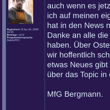
auch wenn es jetz
ich auf meinen ei
hat in den News n
Registriert:
Di Apr 29, 2008
18:56
Danke an alle die
Beiträge:
1213
Programmiersprache:
Delphi/FPC
haben. Über Oster
wir hoffentlich sc
etwas Neues gibt 
über das Topic in
MfG Bergmann.