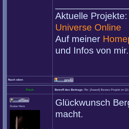
______________
Aktuelle Projekte
Universe Online
Auf meiner
Home
und Infos von mir.
Nach oben
Flash
Betreff des Beitrags:
Re: [Award] Bestes Projekt im Q
Glückwunsch Berg
Guitar Hero
macht.