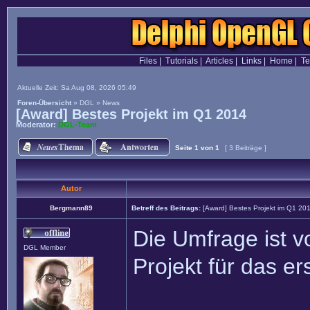
Files
|
Tutorials
|
Articles
|
Links
|
Home
|
T
Aktuelle Zeit: Sa Aug 08, 2026 05:49
Foren-Übersicht
»
DGL
»
News
[Award] Bestes Projekt im Q1 2014
Moderator:
DGL-Team
Seite
1
von
1
[ 3 Beiträge ]
Autor
Bergmann89
Betreff des Beitrags:
[Award] Bestes Projekt im Q1 20
Die Umfrage ist v
DGL Member
Projekt für das er