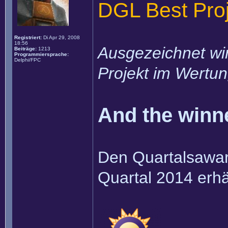
DGL Best Pro
Registriert:
Di Apr 29, 2008
18:56
Ausgezeichnet wir
Beiträge:
1213
Programmiersprache:
Delphi/FPC
Projekt im Wertu
And the winne
Den Quartalsaward
Quartal 2014 erhä