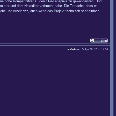
ine hohe Kompatibitität zu den C64-Fanspiele zu gewährleisten. Und
-Emulator und dem Hexeditor verbracht habe. Die Tatsache, dass es
iebe und Arbeit drin, auch wenn das Projekt technisch sehr einfach
Verfasst:
Di Apr 08, 2014 11:06