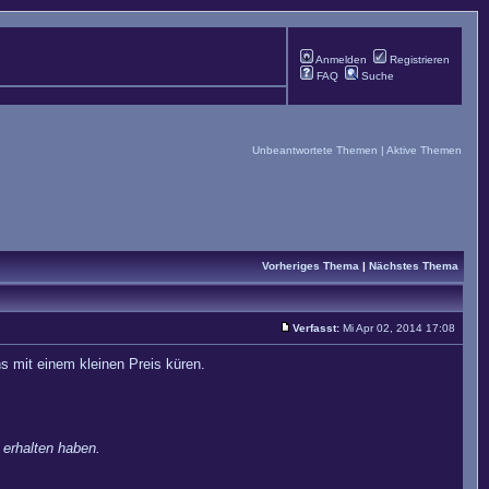
Anmelden
Registrieren
FAQ
Suche
Unbeantwortete Themen
|
Aktive Themen
Vorheriges Thema
|
Nächstes Thema
Verfasst:
Mi Apr 02, 2014 17:08
ns mit einem kleinen Preis küren.
 erhalten haben.