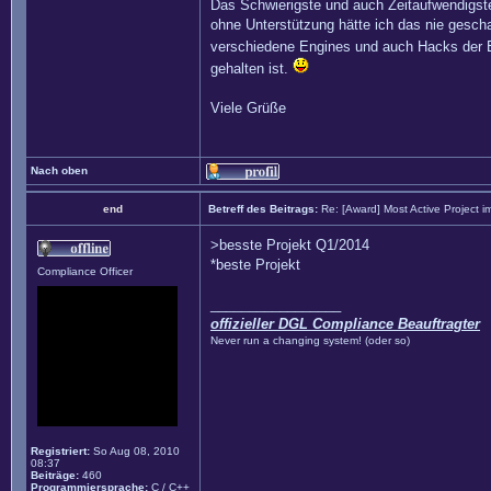
Das Schwierigste und auch Zeitaufwendigste
ohne Unterstützung hätte ich das nie gescha
verschiedene Engines und auch Hacks der En
gehalten ist.
Viele Grüße
Nach oben
end
Betreff des Beitrags:
Re: [Award] Most Active Project 
>besste Projekt Q1/2014
*beste Projekt
Compliance Officer
_________________
offizieller DGL Compliance Beauftragter
Never run a changing system! (oder so)
Registriert:
So Aug 08, 2010
08:37
Beiträge:
460
Programmiersprache:
C / C++