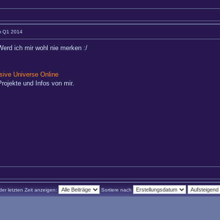
im Q1 2014
erd ich mir wohl nie merken :/
ive Universe Online
rojekte und Infos von mir.
der letzten Zeit anzeigen:
Sortiere nach