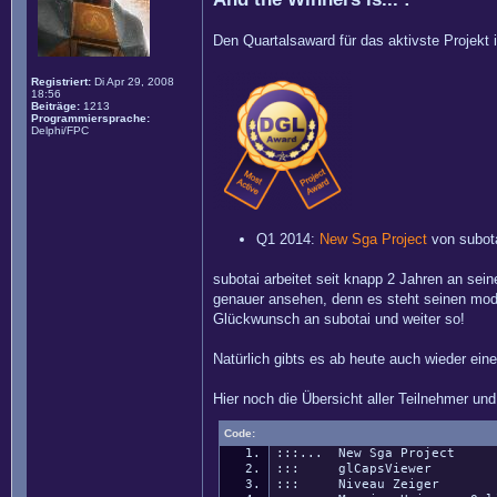
Den Quartalsaward für das aktivste Projekt 
Registriert:
Di Apr 29, 2008
18:56
Beiträge:
1213
Programmiersprache:
Delphi/FPC
Q1 2014:
New Sga Project
von subot
subotai arbeitet seit knapp 2 Jahren an sei
genauer ansehen, denn es steht seinen mode
Glückwunsch an subotai und weiter so!
Natürlich gibts es ab heute auch wieder ein
Hier noch die Übersicht aller Teilnehmer un
Code:
:::... New Sga Project
::: glCapsViewer
::: Niveau Zeiger