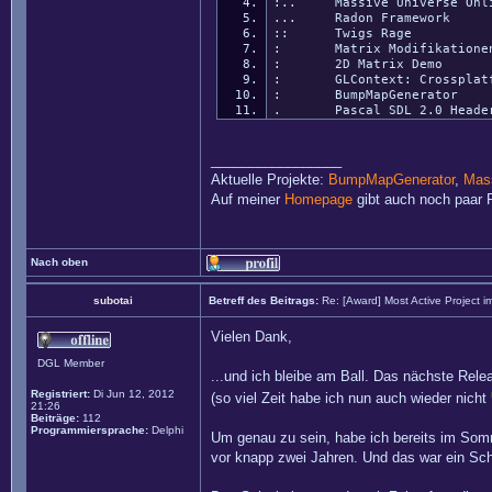
:.. Massive Universe Onl
... Radon Framework
:: Twigs Rage
: Matrix Modifikationen 
: 2D Matrix Demo
: GLContext: Crossplatfo
: BumpMapGenerator
. Pascal SDL 2.0 Heade
_________________
Aktuelle Projekte:
BumpMapGenerator
,
Mass
Auf meiner
Homepage
gibt auch noch paar P
Nach oben
subotai
Betreff des Beitrags:
Re: [Award] Most Active Project 
Vielen Dank,
DGL Member
...und ich bleibe am Ball. Das nächste Relea
Registriert:
Di Jun 12, 2012
(so viel Zeit habe ich nun auch wieder nicht
21:26
Beiträge:
112
Programmiersprache:
Delphi
Um genau zu sein, habe ich bereits im Som
vor knapp zwei Jahren. Und das war ein Schr