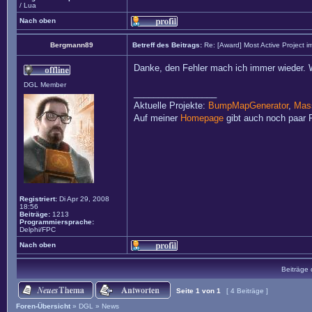
/ Lua
Nach oben
Bergmann89
Betreff des Beitrags:
Re: [Award] Most Active Project 
Danke, den Fehler mach ich immer wieder. W
DGL Member
_________________
Aktuelle Projekte:
BumpMapGenerator
,
Mass
Auf meiner
Homepage
gibt auch noch paar P
Registriert:
Di Apr 29, 2008
18:56
Beiträge:
1213
Programmiersprache:
Delphi/FPC
Nach oben
Beiträge 
Seite
1
von
1
[ 4 Beiträge ]
Foren-Übersicht
»
DGL
»
News