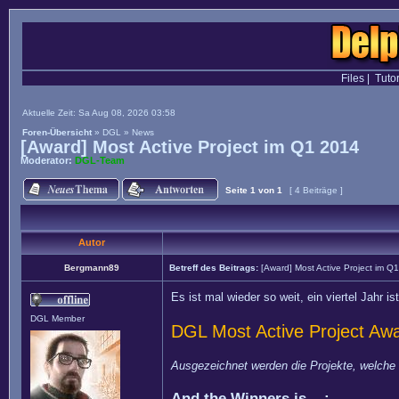
Files
|
Tutor
Aktuelle Zeit: Sa Aug 08, 2026 03:58
Foren-Übersicht
»
DGL
»
News
[Award] Most Active Project im Q1 2014
Moderator:
DGL-Team
Seite
1
von
1
[ 4 Beiträge ]
Autor
Bergmann89
Betreff des Beitrags:
[Award] Most Active Project im Q
Es ist mal wieder so weit, ein viertel Jahr 
DGL Member
DGL Most Active Project Aw
Ausgezeichnet werden die Projekte, welche 
And the Winners is... :