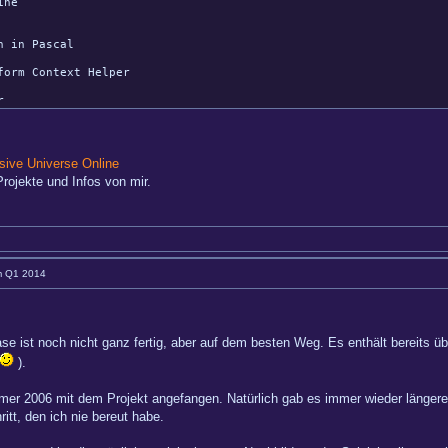
ine
in Pascal
rm Context Helper
r
ive Universe Online
rojekte und Infos von mir.
im Q1 2014
se ist noch nicht ganz fertig, aber auf dem besten Weg. Es enthält bereits übe
).
mer 2006 mit dem Projekt angefangen. Natürlich gab es immer wieder länge
itt, den ich nie bereut habe.