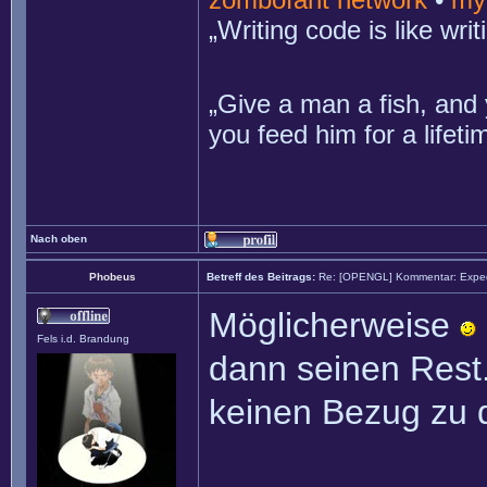
„Writing code is like wr
„Give a man a fish, and 
you feed him for a lifet
Nach oben
Phobeus
Betreff des Beitrags:
Re: [OPENGL] Kommentar: Exped
Möglicherweise
Fels i.d. Brandung
dann seinen Rest.
keinen Bezug zu 