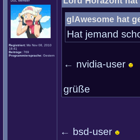
Lord Horazont hat
DGL Member
glAwesome hat ge
Hat jemand scho
Registriert:
Mo Nov 08, 2010
18:41
Beiträge:
769
Programmiersprache:
Gestern
← nvidia-user
grüße
← bsd-user