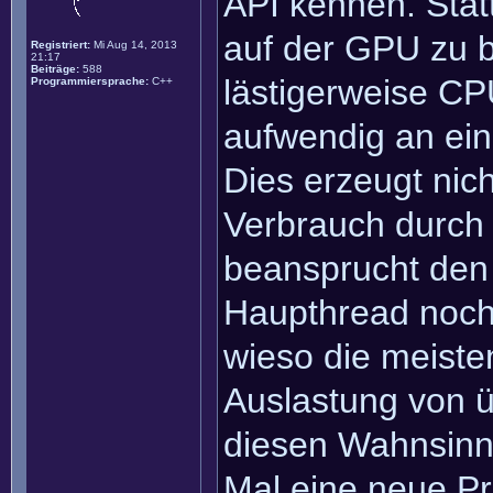
API kennen. Statt
auf der GPU zu 
Registriert:
Mi Aug 14, 2013
21:17
Beiträge:
588
lästigerweise CP
Programmiersprache:
C++
aufwendig an ei
Dies erzeugt nic
Verbrauch durch
beansprucht den 
Haupthread noch 
wieso die meist
Auslastung von ü
diesen Wahnsinn 
Mal eine neue Pr