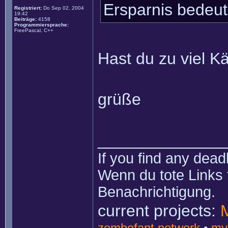
Ersparnis bedeut
Registriert:
Do Sep 02, 2004
19:42
Beiträge:
4158
Programmiersprache:
FreePascal, C++
Hast du zu viel K
grüße
______________
If you find any dead
Wenn du tote Links 
Benachrichtigung.
current projects:
zombofant network
•
my