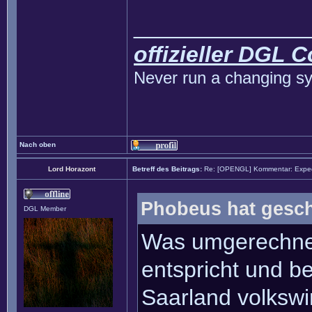
______________
offizieller DGL 
Never run a changing sy
Nach oben
Lord Horazont
Betreff des Beitrags:
Re: [OPENGL] Kommentar: Exped
Phobeus hat gesch
DGL Member
Was umgerechne
entspricht und 
Saarland volkswi