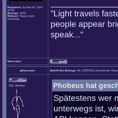
______________
Registriert:
Sa Mai 04, 2002
19:48
"Light travels fas
Beiträge:
3830
Wohnort:
Tespe (nahe
Hamburg)
people appear bri
speak..."
Nach oben
glAwesome
Betreff des Beitrags:
Re: [OPENGL] Kommentar: Exped
Phobeus hat gesch
DGL Member
Spätestens wer 
unterwegs ist, wi