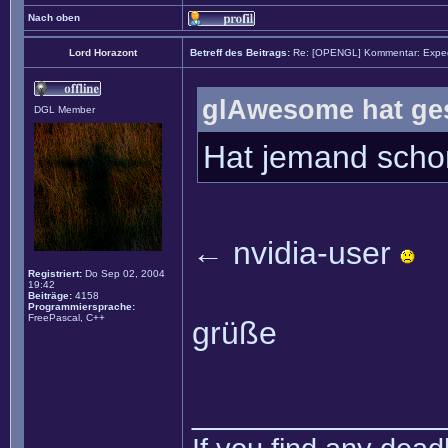
Nach oben
Lord Horazont
Betreff des Beitrags:
Re: [OPENGL] Kommentar: Exped
glAwesome hat ge
DGL Member
Hat jemand scho
← nvidia-user
Registriert:
Do Sep 02, 2004
19:42
Beiträge:
4158
Programmiersprache:
FreePascal, C++
grüße
______________