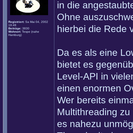
in die angestaub
Ohne auszuschweif
Registriert:
Sa Mai 04, 2002
19:48
hierbei die Rede 
Beiträge:
3830
Wohnort:
Tespe (nahe
Hamburg)
Da es als eine Lo
bietet es gegenüb
Level-API in viel
einen enormen O
Wer bereits einm
Multithreading zu
es nahezu unmögli