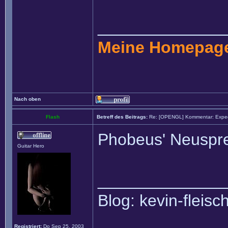
______________
Meine Homepag
Nach oben
Flash
Betreff des Beitrags:
Re: [OPENGL] Kommentar: Exped
Phobeus' Neuspre
Guitar Hero
______________
Blog: kevin-fleis
Registriert:
Do Sep 25, 2003