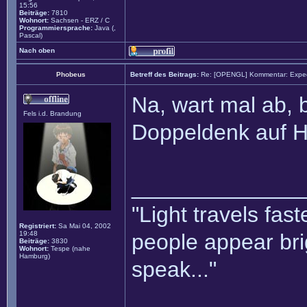
15:56
Beiträge:
7810
Wohnort:
Sachsen - ERZ / C
Programmiersprache:
Java (,
Pascal)
Nach oben
Phobeus
Betreff des Beitrags:
Re: [OPENGL] Kommentar: Exped
Na, wart mal ab, 
Fels i.d. Brandung
Doppeldenk auf H
______________
"Light travels fas
Registriert:
Sa Mai 04, 2002
19:48
people appear bri
Beiträge:
3830
Wohnort:
Tespe (nahe
Hamburg)
speak..."