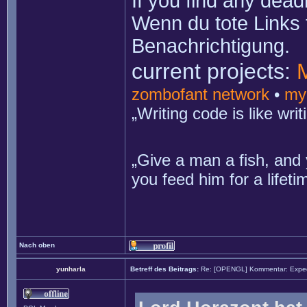
If you find any dead
Wenn du tote Links 
Benachrichtigung.
current projects:
zombofant network
•
my
„Writing code is like wr
„Give a man a fish, and 
you feed him for a lifet
Nach oben
yunharla
Betreff des Beitrags:
Re: [OPENGL] Kommentar: Exped