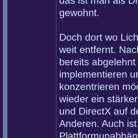
das ist man als Di
gewohnt.
Doch dort wo Licht
weit entfernt. N
bereits abgelehnt
implementieren u
konzentrieren möc
wieder ein stärk
und DirectX auf d
Anderen. Auch ist
Plattformunabhän