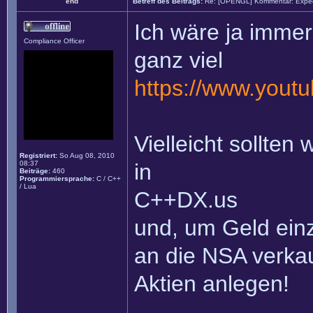
end
Betreff des Beitrags:
Re: [OPENGL] Kommentar: Exped
Ich wäre ja immer
Compliance Officer
ganz viel
https://www.you
Vielleicht sollten
Registriert:
So Aug 08, 2010
08:37
in
Beiträge:
460
Programmiersprache:
C / C++
/ Lua
C++DX.us
und, um Geld ein
an die NSA verka
Aktien anlegen!