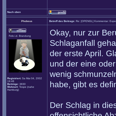
Nach oben
Phobeus
Betreff des Beitrags:
Re: [OPENGL] Kommentar: Exped
Okay, nur zur Ber
Fels i.d. Brandung
Schlaganfall gehab
der erste April. G
und der eine oder
wenig schmunzeln
Registriert:
Sa Mai 04, 2002
19:48
habe, gibt es defi
Beiträge:
3830
Wohnort:
Tespe (nahe
Hamburg)
Der Schlag in die
offensichtliche Ab