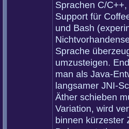
Sprachen C/C++, b
Support für Coff
und Bash (experi
Nichtvorhandensei
Sprache überzeug
umzusteigen. Endl
man als Java-Entw
langsamer JNI-Schn
Äther schieben m
Variation, wird ve
binnen kürzester 