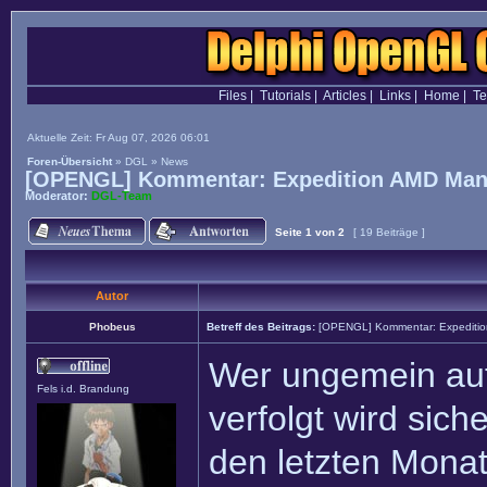
Files
|
Tutorials
|
Articles
|
Links
|
Home
|
T
Aktuelle Zeit: Fr Aug 07, 2026 06:01
Foren-Übersicht
»
DGL
»
News
[OPENGL] Kommentar: Expedition AMD Man
Moderator:
DGL-Team
Seite
1
von
2
[ 19 Beiträge ]
Autor
Phobeus
Betreff des Beitrags:
[OPENGL] Kommentar: Expeditio
Wer ungemein au
Fels i.d. Brandung
verfolgt wird sic
den letzten Monat