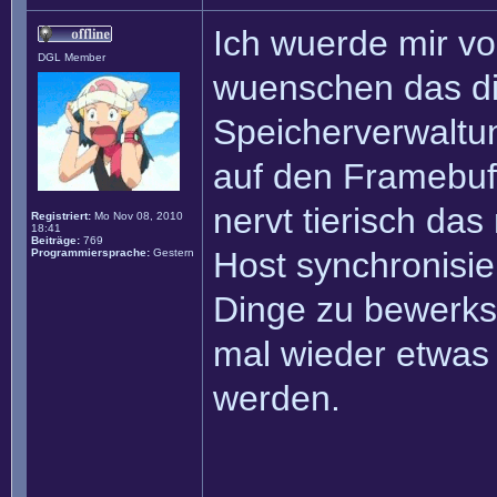
Ich wuerde mir vo
DGL Member
wuenschen das di
Speicherverwaltun
auf den Framebuff
nervt tierisch da
Registriert:
Mo Nov 08, 2010
18:41
Beiträge:
769
Host synchronisi
Programmiersprache:
Gestern
Dinge zu bewerks
mal wieder etwas
werden.
______________