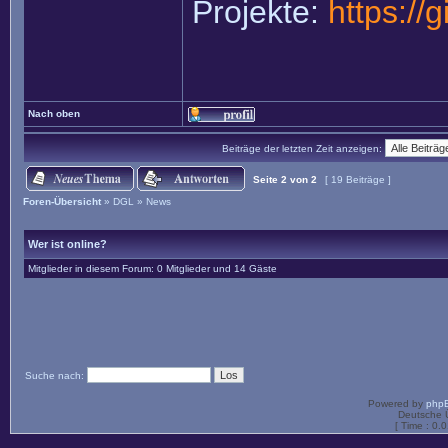
Projekte:
https://
Nach oben
Beiträge der letzten Zeit anzeigen:
Seite
2
von
2
[ 19 Beiträge ]
Foren-Übersicht
»
DGL
»
News
Wer ist online?
Mitglieder in diesem Forum: 0 Mitglieder und 14 Gäste
Suche nach:
Powered by
php
Deutsche 
[ Time : 0.