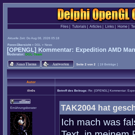
Files
|
Tutorials
|
Articles
|
Links
|
Home
|
T
Aktuelle Zeit: Do Aug 06, 2026 05:18
Foren-Übersicht
»
DGL
»
News
[OPENGL] Kommentar: Expedition AMD Man
Moderator:
DGL-Team
Seite
2
von
2
[ 19 Beiträge ]
Autor
i0n0s
Betreff des Beitrags:
Re: [OPENGL] Kommentar: Exped
TAK2004 hat gesch
Ernährungsberater
Ich mach was fal
Text, in meinem P