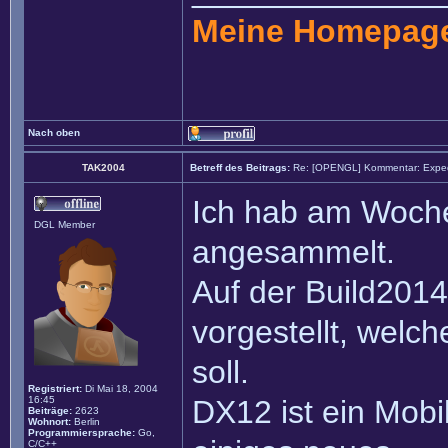
Meine Homepag
Nach oben
TAK2004
Betreff des Beitrags:
Re: [OPENGL] Kommentar: Exped
Ich hab am Woch
DGL Member
angesammelt.
Auf der Build201
vorgestellt, wel
soll.
Registriert:
Di Mai 18, 2004
16:45
DX12 ist ein Mobil
Beiträge:
2623
Wohnort:
Berlin
Programmiersprache:
Go,
C/C++