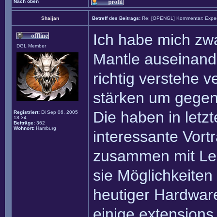
Nach oben
Shaijan
Betreff des Beitrags:
Re: [OPENGL] Kommentar: Exped
Ich habe mich zwa
DGL Member
Mantle auseinand
richtig verstehe
stärken um gegen
Die haben in letz
Registriert:
Di Sep 06, 2005
18:34
Beiträge:
362
Wohnort:
Hamburg
interessante Vortr
zusammen mit Leu
sie Möglichkeiten
heutiger Hardwa
einige extensions