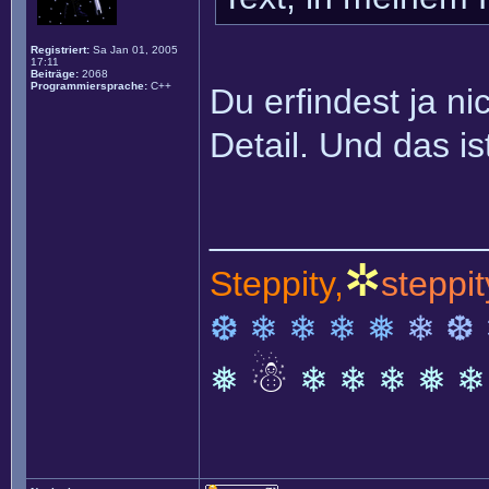
Registriert:
Sa Jan 01, 2005
17:11
Beiträge:
2068
Programmiersprache:
C++
Du erfindest ja n
Detail. Und das is
______________
✲
Steppity,
steppit
❆ ❄ ❄ ❄ ❅
❄ ❆
☃
❅
❄ ❄ ❄ ❅ ❄