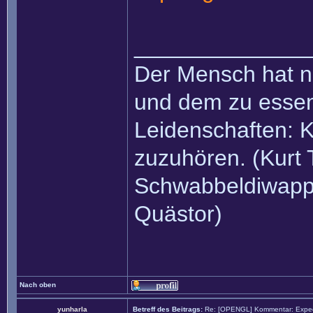
______________
Der Mensch hat n
und dem zu essen
Leidenschaften: 
zuzuhören. (Kurt 
Schwabbeldiwapp,
Quästor)
Nach oben
yunharla
Betreff des Beitrags:
Re: [OPENGL] Kommentar: Exped