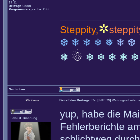
17:11
Beiträge:
2068
Programmiersprache:
C++
______________
✲
Steppity,
steppit
❆ ❄ ❄ ❄ ❅
❄ ❆
☃
❅
❄ ❄ ❄ ❅ ❄
Nach oben
Phobeus
Betreff des Beitrags:
Re: [INTERN] Wartungsarbeiten 
yup, habe die Mai
Fels i.d. Brandung
Fehlerberichte am
schlichtweg durc