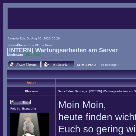
Aktuelle Zeit: Do Aug 06, 2026 05:26
Foren-Übersicht
»
DGL
»
News
[INTERN] Wartungsarbeiten am Server
Moderator:
DGL-Team
Seite
1
von
2
[ 16 Beiträge ]
Autor
Phobeus
Betreff des Beitrags:
[INTERN] Wartungsarbeiten am S
Moin Moin,
Fels i.d. Brandung
heute finden wich
Euch so gering wie