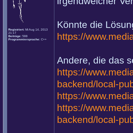
irgendwelcher Verz
Könnte die Lösung
Registriert:
Mi Aug 14, 2013
21:17
https://www.media
Beiträge:
588
Programmiersprache:
C++
Andere, die das s
https://www.media
backend/local-pub
https://www.media
https://www.media
backend/local-pub