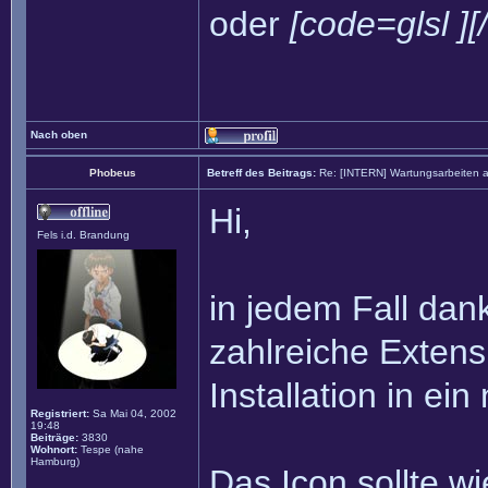
oder
[code=glsl ][
Nach oben
Phobeus
Betreff des Beitrags:
Re: [INTERN] Wartungsarbeiten 
Hi,
Fels i.d. Brandung
in jedem Fall dan
zahlreiche Extens
Installation in ei
Registriert:
Sa Mai 04, 2002
19:48
Beiträge:
3830
Wohnort:
Tespe (nahe
Hamburg)
Das Icon sollte w