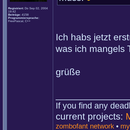
Registriert:
Do Sep 02, 2004
19:42
Beiträge:
4158
Programmiersprache:
FreePascal, C++
Ich habs jetzt er
was ich mangels 
grüße
______________
If you find any dead
current projects:
zombofant network
•
my