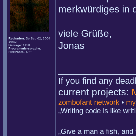
merkwürdiges in de
viele Grüße,
Registriert:
Do Sep 02, 2004
19:42
Jonas
Beiträge:
4158
Programmiersprache:
FreePascal, C++
______________
If you find any dead
current projects:
zombofant network
•
my
„Writing code is like wr
„Give a man a fish, and 