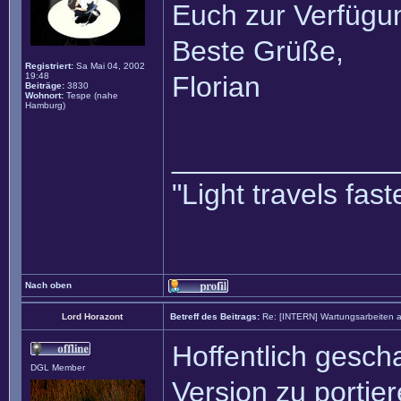
Euch zur Verfügun
Beste Grüße,
Registriert:
Sa Mai 04, 2002
19:48
Florian
Beiträge:
3830
Wohnort:
Tespe (nahe
Hamburg)
______________
"Light travels fa
Nach oben
Lord Horazont
Betreff des Beitrags:
Re: [INTERN] Wartungsarbeiten 
Hoffentlich gesch
DGL Member
Version zu portie