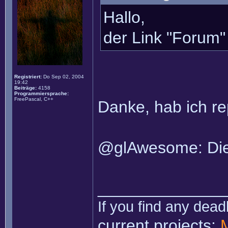
Hallo,
der Link "Forum"
Registriert:
Do Sep 02, 2004
19:42
Beiträge:
4158
Programmiersprache:
FreePascal, C++
Danke, hab ich rep
@glAwesome: Die 
______________
If you find any dead
current projects: