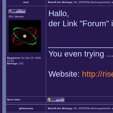
mori
Betreff des Beitrags:
Re: [INTERN] Wartungsarbeiten 
Hallo,
DGL Member
der Link "Forum" 
______________
You even trying ..
Registriert:
Do Okt 16, 2008
13:18
Beiträge:
252
Website:
http://ris
Nach oben
glAwesome
Betreff des Beitrags:
Re: [INTERN] Wartungsarbeiten 