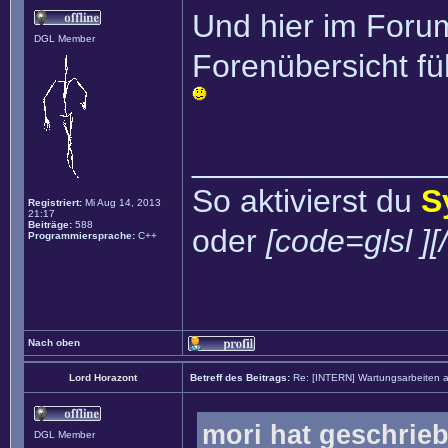
Und hier im Forum
DGL Member
Forenübersicht fü
______________
So aktivierst du
S
Registriert:
Mi Aug 14, 2013
21:17
Beiträge:
588
oder
[code=glsl ][
Programmiersprache:
C++
Nach oben
Lord Horazont
Betreff des Beitrags:
Re: [INTERN] Wartungsarbeiten 
mori hat geschrie
DGL Member