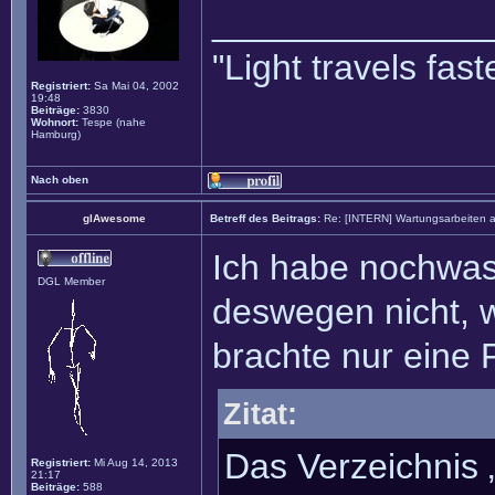
______________
"Light travels fa
Registriert:
Sa Mai 04, 2002
19:48
Beiträge:
3830
Wohnort:
Tespe (nahe
Hamburg)
Nach oben
glAwesome
Betreff des Beitrags:
Re: [INTERN] Wartungsarbeiten 
Ich habe nochwa
DGL Member
deswegen nicht, w
brachte nur eine 
Zitat:
Das Verzeichnis 
Registriert:
Mi Aug 14, 2013
21:17
Beiträge:
588