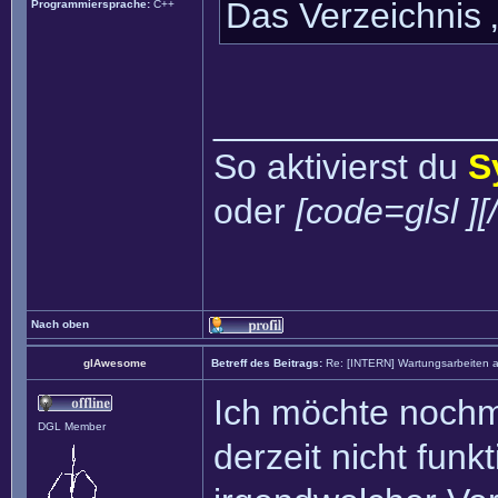
Das Verzeichnis 
Programmiersprache:
C++
______________
So aktivierst du
S
oder
[code=glsl ][
Nach oben
glAwesome
Betreff des Beitrags:
Re: [INTERN] Wartungsarbeiten 
Ich möchte nochma
DGL Member
derzeit nicht funk