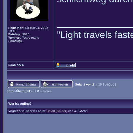
______________
Registriert:
Sa Mai 04, 2002
19:48
"Light travels fa
Beiträge:
3830
Wohnort:
Tespe (nahe
Hamburg)
Nach oben
Seite
1
von
2
[ 16 Beiträge ]
Foren-Übersicht
»
DGL
»
News
Wer ist online?
Mitglieder in diesem Forum:
Baidu [Spider]
und 47 Gäste