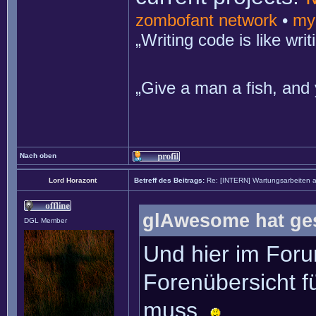
zombofant network
•
my
„Writing code is like wr
„Give a man a fish, and 
Nach oben
Lord Horazont
Betreff des Beitrags:
Re: [INTERN] Wartungsarbeiten 
glAwesome hat ge
DGL Member
Und hier im Foru
Forenübersicht f
muss.