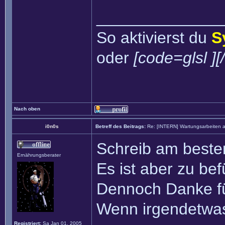
______________
So aktivierst du
S
oder
[code=glsl ][
Nach oben
i0n0s
Betreff des Beitrags:
Re: [INTERN] Wartungsarbeiten 
Schreib am besten
Ernährungsberater
Es ist aber zu bef
Dennoch Danke fü
Wenn irgendetwas 
Registriert:
Sa Jan 01, 2005