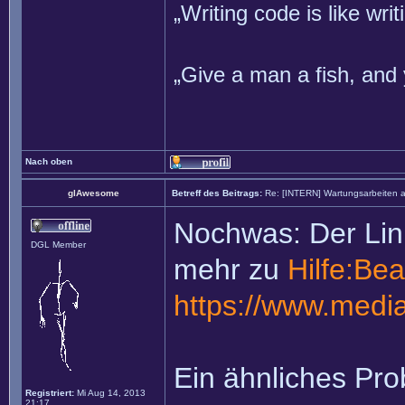
„Writing code is like wr
„Give a man a fish, and 
Nach oben
glAwesome
Betreff des Beitrags:
Re: [INTERN] Wartungsarbeiten 
Nochwas: Der Link 
DGL Member
mehr zu
Hilfe:Bea
https://www.media
Ein ähnliches Pr
Registriert:
Mi Aug 14, 2013
21:17