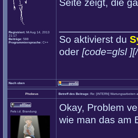
Seite zeigt, die 
______________
Registriert:
Mi Aug 14, 2013
21:17
So aktivierst du
S
Beiträge:
588
Programmiersprache:
C++
oder
[code=glsl ][
Nach oben
Phobeus
Betreff des Beitrags:
Re: [INTERN] Wartungsarbeiten 
Okay, Problem ver
Fels i.d. Brandung
wie man das am B