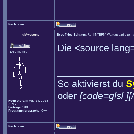
Nach oben
glAwesome
Betreff des Beitrags:
Re: [INTERN] Wartungsarbeiten 
Die <source lang=
DGL Member
______________
So aktivierst du
S
oder
[code=glsl ][
Registriert:
Mi Aug 14, 2013
21:17
Beiträge:
588
Programmiersprache:
C++
Nach oben