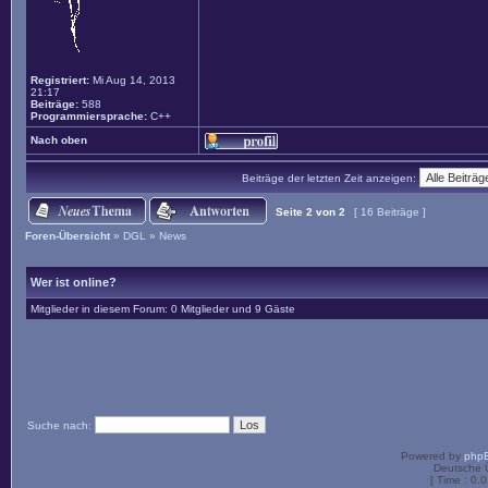
Registriert:
Mi Aug 14, 2013
21:17
Beiträge:
588
Programmiersprache:
C++
Nach oben
Beiträge der letzten Zeit anzeigen:
Seite
2
von
2
[ 16 Beiträge ]
Foren-Übersicht
»
DGL
»
News
Wer ist online?
Mitglieder in diesem Forum: 0 Mitglieder und 9 Gäste
Suche nach:
Powered by
php
Deutsche 
[ Time : 0.