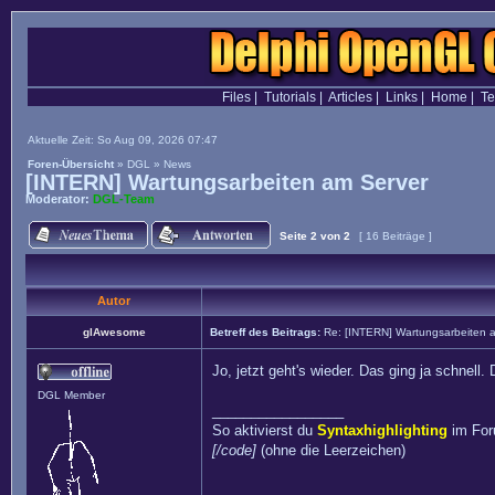
Files
|
Tutorials
|
Articles
|
Links
|
Home
|
T
Aktuelle Zeit: So Aug 09, 2026 07:47
Foren-Übersicht
»
DGL
»
News
[INTERN] Wartungsarbeiten am Server
Moderator:
DGL-Team
Seite
2
von
2
[ 16 Beiträge ]
Autor
glAwesome
Betreff des Beitrags:
Re: [INTERN] Wartungsarbeiten 
Jo, jetzt geht's wieder. Das ging ja schnell
DGL Member
_________________
So aktivierst du
Syntaxhighlighting
im Fo
[/code]
(ohne die Leerzeichen)