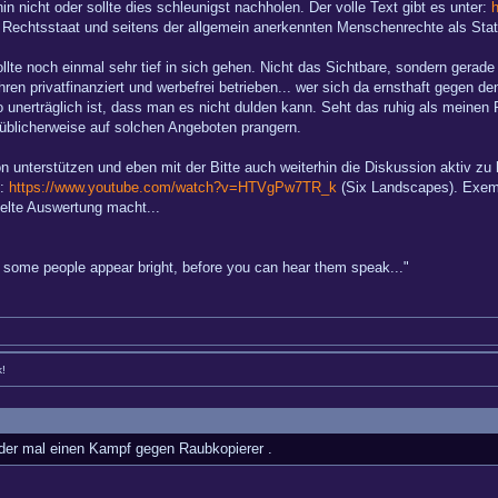
in nicht oder sollte dies schleunigst nachholen. Der volle Text gibt es unter:
h
m Rechtsstaat und seitens der allgemein anerkennten Menschenrechte als Sta
ollte noch einmal sehr tief in sich gehen. Nicht das Sichtbare, sondern gerad
hren privatfinanziert und werbefrei betrieben... wer sich da ernsthaft gegen 
 unerträglich ist, dass man es nicht dulden kann. Seht das ruhig als meinen 
üblicherweise auf solchen Angeboten prangern.
n unterstützen und eben mit der Bitte auch weiterhin die Diskussion aktiv zu
s:
https://www.youtube.com/watch?v=HTVgPw7TR_k
(Six Landscapes). Exempl
ielte Auswertung macht...
hy some people appear bright, before you can hear them speak..."
k!
der mal einen Kampf gegen Raubkopierer .