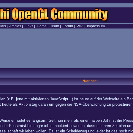
ials
|
Articles
|
Links
|
Home
|
Team
|
Forum
|
Wiki
|
Impressum
Nachricht
llen (z.B. jene mit aktivierten JavaScript...) ist heute auf der Webseite ein B
t heute als Aktionstag daran um gegen die NSA-Überwachung zu protestieren
ise ermüdet es langsam. Seit nun mehr als einen halben Jahr ist die Presse ü
der Pessimist bin sogar ich schockiert gewesen, dass sie ihren Zeitplan um e
esellschaft wir leben wollen. Es ist ein Scheideweg und leider ist das noch n