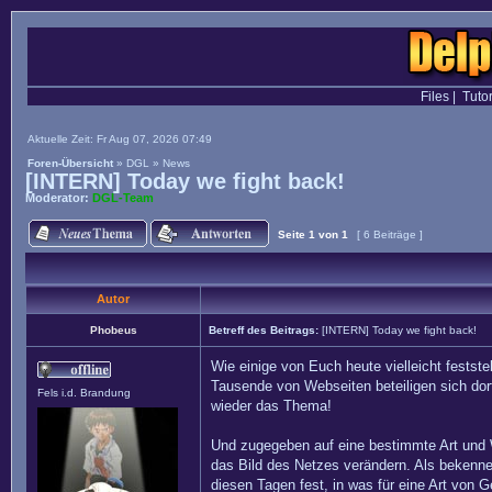
Files
|
Tutor
Aktuelle Zeit: Fr Aug 07, 2026 07:49
Foren-Übersicht
»
DGL
»
News
[INTERN] Today we fight back!
Moderator:
DGL-Team
Seite
1
von
1
[ 6 Beiträge ]
Autor
Phobeus
Betreff des Beitrags:
[INTERN] Today we fight back!
Wie einige von Euch heute vielleicht festste
Tausende von Webseiten beteiligen sich dor
Fels i.d. Brandung
wieder das Thema!
Und zugegeben auf eine bestimmte Art und We
das Bild des Netzes verändern. Als bekennen
diesen Tagen fest, in was für eine Art von G