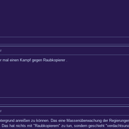
k!
er mal einen Kampf gegen Raubkopierer .
k!
intergrund anreißen zu können. Das eine Massenüberwachung der Regierungen g
 Das hat nichts mit "Raubkopierern" zu tun, sondern geschieht "verdachtsun