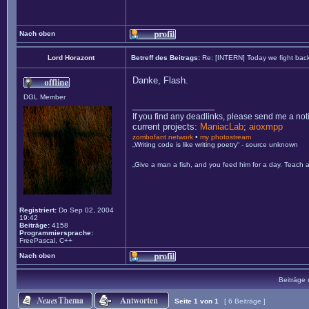
Nach oben
Lord Horazont
Betreff des Beitrags:
Re: [INTERN] Today we fight bac
Danke, Flash.
DGL Member
_________________
If you find any deadlinks, please send me a not
current projects:
ManiacLab
;
aioxmpp
zombofant network
•
my photostream
„Writing code is like writing poetry“ - source unknown
„Give a man a fish, and you feed him for a day. Teach a
Registriert:
Do Sep 02, 2004
19:42
Beiträge:
4158
Programmiersprache:
FreePascal, C++
Nach oben
Beiträge 
Seite
1
von
1
[ 6 Beiträge ]