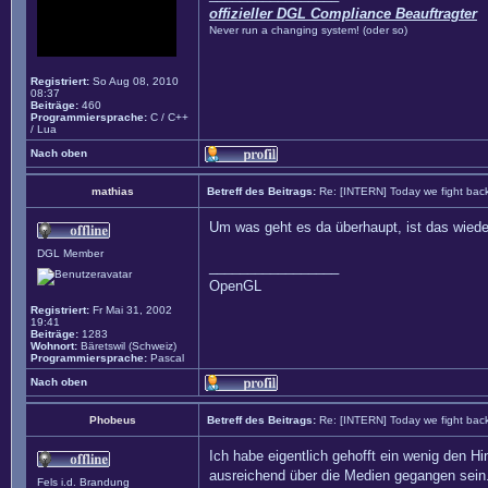
offizieller DGL Compliance Beauftragter
Never run a changing system! (oder so)
Registriert:
So Aug 08, 2010
08:37
Beiträge:
460
Programmiersprache:
C / C++
/ Lua
Nach oben
mathias
Betreff des Beitrags:
Re: [INTERN] Today we fight bac
Um was geht es da überhaupt, ist das wied
DGL Member
_________________
OpenGL
Registriert:
Fr Mai 31, 2002
19:41
Beiträge:
1283
Wohnort:
Bäretswil (Schweiz)
Programmiersprache:
Pascal
Nach oben
Phobeus
Betreff des Beitrags:
Re: [INTERN] Today we fight bac
Ich habe eigentlich gehofft ein wenig den H
ausreichend über die Medien gegangen sein.
Fels i.d. Brandung