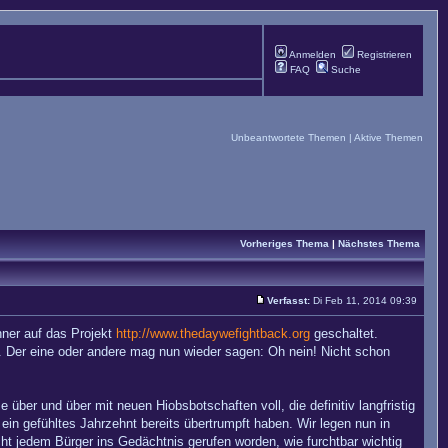
Anmelden
Registrieren
FAQ
Suche
Unbeantwortete Themen
|
Aktive Themen
Vorheriges Thema
|
Nächstes Thema
Verfasst:
Di Feb 11, 2014 09:39
anner auf das Projekt
http://www.thedaywefightback.org
geschaltet.
. Der eine oder andere mag nun wieder sagen: Oh nein! Nicht schon
ber und über mit neuen Hiobsbotschaften voll, die definitiv langfristig
in gefühltes Jahrzehnt bereits übertrumpft haben. Wir legen nun in
icht jedem Bürger ins Gedächtnis gerufen worden, wie furchtbar wichtig