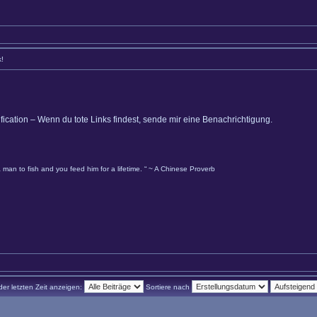
k!
ification – Wenn du tote Links findest, sende mir eine Benachrichtigung.
 man to fish and you feed him for a lifetime. “ ~ A Chinese Proverb
der letzten Zeit anzeigen:
Sortiere nach