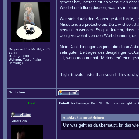
gesetzt hat, Interessiert es vermutlich ohneh
Wiederherstellung dessen, was als in eine
Wer sich durch den Banner gestört fühlte, s
Missstand zu protestieren. DGL wird seit Ja
persönlich wenden. Es gibt Unrecht, dass so
wenig verwöhnt von den Werbebannern, die 
Mein Dank hingegen an jene, die diese Aktio
Registriert:
Sa Mai 04, 2002
sehr guten Beitrages des diesjährigen CCC
19:48
Beiträge:
3830
ist, wenn man nur mit "Metadaten" eine gez
Wohnort:
Tespe (nahe
Hamburg)
_________________
"Light travels faster than sound. This is w
Nach oben
Flash
Betreff des Beitrags:
Re: [INTERN] Today we fight bac
mathias hat geschrieben:
Guitar Hero
Um was geht es da überhaupt, ist das wie