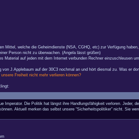
n Mittel, welche die Geheimdienste (NSA, CGHQ, etc) zur Verfügung haben,
ner Person nicht zu überwachen. (Angela lässt grüßen)
ndes Material auf jeden mit dem Internet verbunden Rechner einzuschleusen
ag von J.Applebaum auf der 30C3 nochmal an und hört diesmal zu. Was er dort
unsere Freiheit nicht mehr verlieren können?
ingt:
e Imperator. Die Politik hat längst ihre Handlungsfähigkeit verloren. Jeder, 
önnen. Aktuell merken das selbst unsere “Sicherheitspolitiker” nicht. Sie we
com