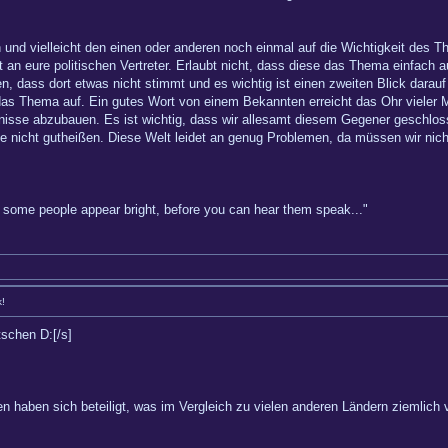
en und vielleicht den einen oder anderen noch einmal auf die Wichtigkeit des
st an eure politischen Vertreter. Erlaubt nicht, dass diese das Thema einfach
, dass dort etwas nicht stimmt und es wichtig ist einen zweiten Blick darauf z
s Thema auf. Ein gutes Wort von einem Bekannten erreicht das Ohr vieler Me
nisse abzubauen. Es ist wichtig, dass wir allesamt diesem Gegener geschlos
te nicht gutheißen. Diese Welt leidet an genug Problemen, da müssen wir nic
hy some people appear bright, before you can hear them speak..."
k!
tschen D:[/s]
n haben sich beteiligt, was im Vergleich zu vielen anderen Ländern ziemlich v