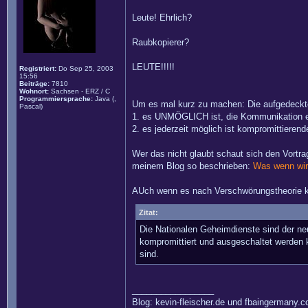
Leute! Ehrlich?
Raubkopierer?
LEUTE!!!!!
Registriert:
Do Sep 25, 2003
15:56
Beiträge:
7810
Wohnort:
Sachsen - ERZ / C
Programmiersprache:
Java (,
Um es mal kurz zu machen: Die aufgedeckte
Pascal)
1. es UNMÖGLICH ist, die Kommunikation ei
2. es jederzeit möglich ist kompromittiere
Wer das nicht glaubt schaut sich den Vortr
meinem Blog so beschrieben:
Was wenn wir 
AUch wenn es nach Verschwörungstheorie kl
Zitat:
Die Nationalen Geheimdienste sind der neu
kompromittiert und ausgeschaltet werden k
sind.
_________________
Blog: kevin-fleischer.de und fbaingermany.