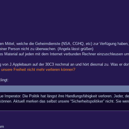
n Mittel, welche die Geheimdienste (NSA, CGHQ, etc) zur Verfügung haben,
ner Person nicht zu überwachen. (Angela lässt grüßen)
ndes Material auf jeden mit dem Internet verbunden Rechner einzuschleusen
ag von J.Applebaum auf der 30C3 nochmal an und hört diesmal zu. Was er dort
unsere Freiheit nicht mehr verlieren können?
ingt:
e Imperator. Die Politik hat längst ihre Handlungsfähigkeit verloren. Jeder, 
önnen. Aktuell merken das selbst unsere “Sicherheitspolitiker” nicht. Sie we
com