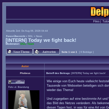
Files
|
Tutor
Aktuelle Zeit: Do Aug 06, 2026 04:44
Foren-Übersicht
»
DGL
»
News
[INTERN] Today we fight back!
Moderator:
DGL-Team
Seite
1
von
1
[ 6 Beiträge ]
Autor
Phobeus
Betreff des Beitrags:
[INTERN] Today we fight back!
Wie einige von Euch heute vielleicht festste
Tausende von Webseiten beteiligen sich dor
Fels i.d. Brandung
wieder das Thema!
Und zugegeben auf eine bestimmte Art und We
das Bild des Netzes verändern. Als bekennen
diesen Tagen fest, in was für eine Art von G