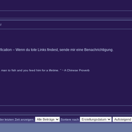
k!
ification – Wenn du tote Links findest, sende mir eine Benachrichtigung.
 man to fish and you feed him for a lifetime. “ ~ A Chinese Proverb
der letzten Zeit anzeigen:
Sortiere nach