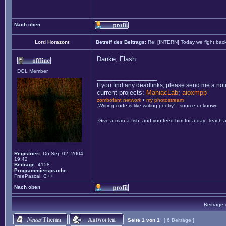
Nach oben
Lord Horazont
Betreff des Beitrags:
Re: [INTERN] Today we fight bac
Danke, Flash.
DGL Member
_________________
If you find any deadlinks, please send me a not
current projects:
ManiacLab
;
aioxmpp
zombofant network
•
my photostream
„Writing code is like writing poetry“ - source unknown
„Give a man a fish, and you feed him for a day. Teach a
Registriert:
Do Sep 02, 2004
19:42
Beiträge:
4158
Programmiersprache:
FreePascal, C++
Nach oben
Beiträge 
Seite
1
von
1
[ 6 Beiträge ]