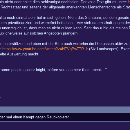
in nicht oder sollte dies schleunigst nachholen. Der volle Text gibt es unter:
h
m Rechtsstaat und seitens der allgemein anerkennten Menschenrechte als Sta
ollte noch einmal sehr tief in sich gehen. Nicht das Sichtbare, sondern gerad
hren privatfinanziert und werbefrei betrieben... wer sich da ernsthaft gegen 
 unerträglich ist, dass man es nicht dulden kann. Seht das ruhig als meinen 
üblicherweise auf solchen Angeboten prangern.
n unterstützen und eben mit der Bitte auch weiterhin die Diskussion aktiv zu
s:
https://www.youtube.com/watch?v=HTVgPw7TR_k
(Six Landscapes). Exempl
ielte Auswertung macht...
hy some people appear bright, before you can hear them speak..."
k!
der mal einen Kampf gegen Raubkopierer .