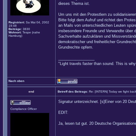
dieses Thema ist.
Um uns mit den Protestlern zu solidarisier
Bitte folgt dem Aufruf und richtet den Prote
Registriert:
Sa Mai 04, 2002
an Mails von unterschiedlichen Leuten spüren
19:48
Beiträge:
3830
insbesondere Freunde und Verwandte über da
Wohnort:
Tespe (nahe
Hamburg)
Sachverhalte aufzuklären und Missverständ
demokratischer und freiheitlicher Grundrech
Grundrechte opfern.
_________________
"Light travels faster than sound. This is w
Nach oben
end
Betreff des Beitrags:
Re: [INTERN] Today we fight bac
Signatur unterzeichnet. [s]Einer von 20 Deu
Compliance Officer
EDIT:
Ja, lesen tut gut. 20 Deutsche Organisatione
_________________