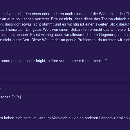
en und vielleicht den einen oder anderen noch einmal auf die Wichtigkeit des
st an eure politischen Vertreter. Erlaubt nicht, dass diese das Thema einfach
, dass dort etwas nicht stimmt und es wichtig ist einen zweiten Blick darauf z
s Thema auf. Ein gutes Wort von einem Bekannten erreicht das Ohr vieler Me
nisse abzubauen. Es ist wichtig, dass wir allesamt diesem Gegener geschlos
te nicht gutheißen. Diese Welt leidet an genug Problemen, da müssen wir nic
hy some people appear bright, before you can hear them speak..."
k!
tschen D:[/s]
n haben sich beteiligt, was im Vergleich zu vielen anderen Ländern ziemlich v