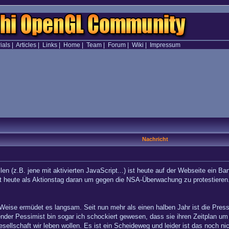
ials
|
Articles
|
Links
|
Home
|
Team
|
Forum
|
Wiki
|
Impressum
Nachricht
llen (z.B. jene mit aktivierten JavaScript...) ist heute auf der Webseite ein B
t heute als Aktionstag daran um gegen die NSA-Überwachung zu protestieren
ise ermüdet es langsam. Seit nun mehr als einen halben Jahr ist die Presse ü
der Pessimist bin sogar ich schockiert gewesen, dass sie ihren Zeitplan um e
esellschaft wir leben wollen. Es ist ein Scheideweg und leider ist das noch n