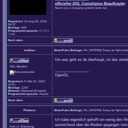
offizieller DGL Compliance Beauftragter
Never run a changing system! (oder so)
Registriert:
So Aug 08, 2010
08:37
Beiträge:
460
Programmiersprache:
C / C++
/ Lua
Nach oben
mathias
Betreff des Beitrags:
Re: [INTERN] Today we fight bac
Um was geht es da überhaupt, ist das wied
DGL Member
_________________
OpenGL
Registriert:
Fr Mai 31, 2002
19:41
Beiträge:
1283
Wohnort:
Bäretswil (Schweiz)
Programmiersprache:
Pascal
Nach oben
Phobeus
Betreff des Beitrags:
Re: [INTERN] Today we fight bac
Ich habe eigentlich gehofft ein wenig den H
ausreichend über die Medien gegangen sein.
Fels i.d. Brandung