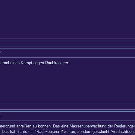
k!
er mal einen Kampf gegen Raubkopierer .
k!
intergrund anreißen zu können. Das eine Massenüberwachung der Regierungen g
 Das hat nichts mit "Raubkopierern" zu tun, sondern geschieht "verdachtsun