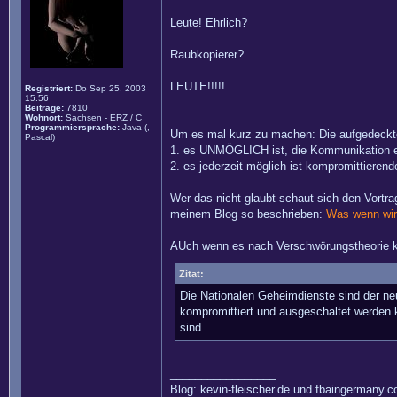
Leute! Ehrlich?
Raubkopierer?
LEUTE!!!!!
Registriert:
Do Sep 25, 2003
15:56
Beiträge:
7810
Wohnort:
Sachsen - ERZ / C
Programmiersprache:
Java (,
Um es mal kurz zu machen: Die aufgedeckte
Pascal)
1. es UNMÖGLICH ist, die Kommunikation ei
2. es jederzeit möglich ist kompromittiere
Wer das nicht glaubt schaut sich den Vortr
meinem Blog so beschrieben:
Was wenn wir 
AUch wenn es nach Verschwörungstheorie kl
Zitat:
Die Nationalen Geheimdienste sind der neu
kompromittiert und ausgeschaltet werden k
sind.
_________________
Blog: kevin-fleischer.de und fbaingermany.