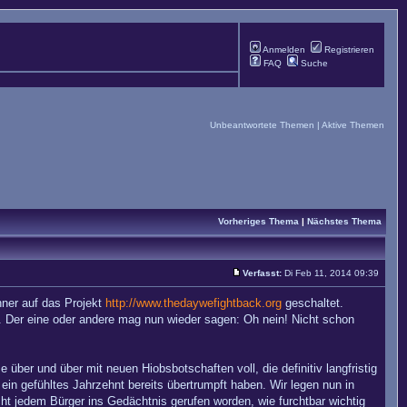
Anmelden
Registrieren
FAQ
Suche
Unbeantwortete Themen
|
Aktive Themen
Vorheriges Thema
|
Nächstes Thema
Verfasst:
Di Feb 11, 2014 09:39
anner auf das Projekt
http://www.thedaywefightback.org
geschaltet.
. Der eine oder andere mag nun wieder sagen: Oh nein! Nicht schon
ber und über mit neuen Hiobsbotschaften voll, die definitiv langfristig
in gefühltes Jahrzehnt bereits übertrumpft haben. Wir legen nun in
icht jedem Bürger ins Gedächtnis gerufen worden, wie furchtbar wichtig