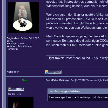
gesetzt hat, Interessiert es vermutlich ohneh
Wiederherstellung dessen, was als in eine
Wer sich durch den Banner gestört fühlte, s
Missstand zu protestieren. DGL wird seit Ja
persönlich wenden. Es gibt Unrecht, dass so
wenig verwöhnt von den Werbebannern, die 
Mein Dank hingegen an jene, die diese Aktio
Registriert:
Sa Mai 04, 2002
sehr guten Beitrages des diesjährigen CCC
19:48
Beiträge:
3830
ist, wenn man nur mit "Metadaten" eine gez
Wohnort:
Tespe (nahe
Hamburg)
_________________
"Light travels faster than sound. This is w
Nach oben
Flash
Betreff des Beitrags:
Re: [INTERN] Today we fight bac
mathias hat geschrieben:
Guitar Hero
Um was geht es da überhaupt, ist das wie