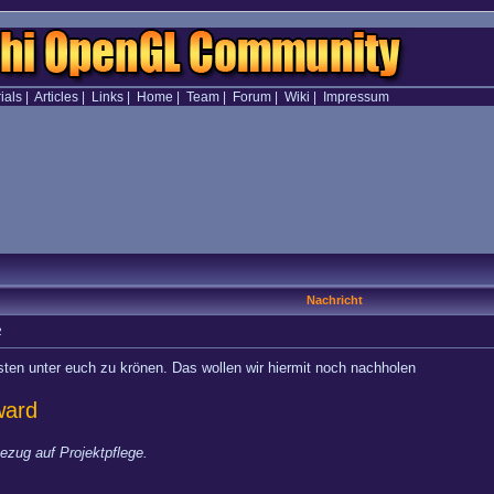
ials
|
Articles
|
Links
|
Home
|
Team
|
Forum
|
Wiki
|
Impressum
Nachricht
2
sten unter euch zu krönen. Das wollen wir hiermit noch nachholen
ward
ezug auf Projektpflege.