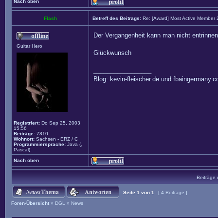
Nach oben
Flash
Betreff des Beitrags:
Re: [Award] Most Active Member
Der Vergangenheit kann man nicht entrinnen
Guitar Hero
Glückwunsch
_________________
Blog: kevin-fleischer.de und fbaingermany.
Registriert:
Do Sep 25, 2003
15:56
Beiträge:
7810
Wohnort:
Sachsen - ERZ / C
Programmiersprache:
Java (,
Pascal)
Nach oben
Beiträge 
Seite
1
von
1
[ 4 Beiträge ]
Foren-Übersicht
»
DGL
»
News