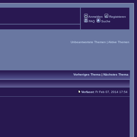
Anmelden
Registrieren
FAQ
Suche
Unbeantwortete Themen
|
Aktive Themen
Vorheriges Thema
|
Nächstes Thema
Verfasst:
Fr Feb 07, 2014 17:54