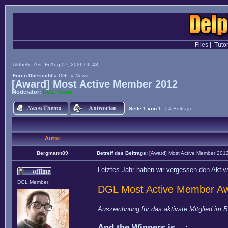
Files
|
Tutor
Aktuelle Zeit: Fr Aug 07, 2026 06:48
Foren-Übersicht
»
DGL
»
News
[Award] Most Active Member 2012
Moderator:
DGL-Team
Seite
1
von
1
[ 4 Beiträge ]
Autor
Bergmann89
Betreff des Beitrags:
[Award] Most Active Member 201
Letztes Jahr haben wir vergessen den Aktiv
DGL Member
DGL Most Active Member A
Auszeichnung für das aktivste Mitglied im B
And the Winners is... :