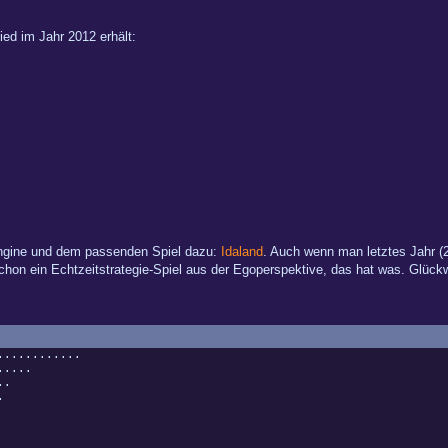
ed im Jahr 2012 erhält:
 Engine und dem passenden Spiel dazu:
Idaland
. Auch wenn man letztes Jahr (2
schon ein Echtzeitstrategie-Spiel aus der Egoperspektive, das hat was. Glüc
.........
.....
..
.