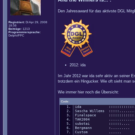
Den Jahresaward für das aktivste DGL Mitgli
Registriert:
Di Apr 29, 2008
18:56
Beiträge:
1213
Programmiersprache:
Delphi/FPC
2012: ida
Im Jahr 2012 war ida sehr aktiv an seiner
trotzdem ein Hingucker. Wie oft sieht man 
Wie immer hier noch die Übersicht:
Code:
ida ::::::::::::...
Sascha Willems :::::.......
Finalspace ::::::::::::
TAK2004 ............
subotai ::::::....
Bergmann :.........
Custom ......