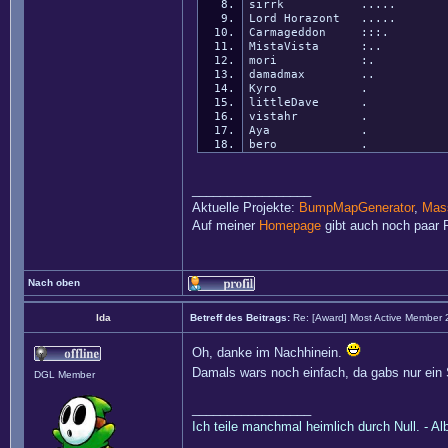
sirrk .....
Lord Horazont .....
Carmageddon :::.
MistaVista :..
mori :.
damadmax ..
Kyro .
littleDave .
vistahr .
Aya .
bero .
_________________
Aktuelle Projekte:
BumpMapGenerator
,
Mass
Auf meiner
Homepage
gibt auch noch paar P
Nach oben
Ida
Betreff des Beitrags:
Re: [Award] Most Active Member
Oh, danke im Nachhinein.
Damals wars noch einfach, da gabs nur ein S
DGL Member
_________________
Ich teile manchmal heimlich durch Null. - Al