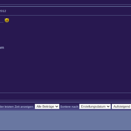
 2012
...
com
der letzten Zeit anzeigen:
Sortiere nach