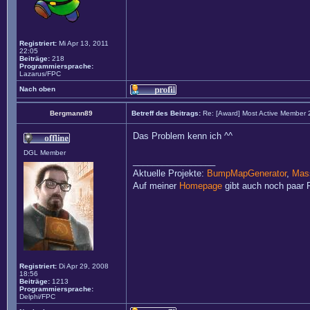
Registriert:
Mi Apr 13, 2011
22:05
Beiträge:
218
Programmiersprache:
Lazarus/FPC
Nach oben
Bergmann89
Betreff des Beitrags:
Re: [Award] Most Active Member
Das Problem kenn ich ^^
DGL Member
_________________
Aktuelle Projekte:
BumpMapGenerator
,
Mass
Auf meiner
Homepage
gibt auch noch paar P
Registriert:
Di Apr 29, 2008
18:56
Beiträge:
1213
Programmiersprache:
Delphi/FPC