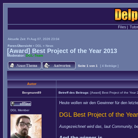
Files
|
Tutor
Aktuelle Zeit: Fr Aug 07, 2026 23:04
Foren-Übersicht
»
DGL
»
News
[Award] Best Project of the Year 2013
Moderator:
DGL-Team
Seite
1
von
1
[ 4 Beiträge ]
Autor
Bergmann89
Betreff des Beitrags:
[Award] Best Project of the Year
Heute wollen wir den Gewinner für den letz
DGL Member
DGL Best Project of the Yea
Ausgezeichnet wird das, laut Community, b
And the winner is...