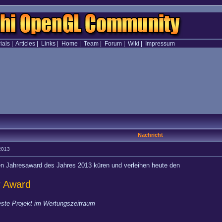
ials
|
Articles
|
Links
|
Home
|
Team
|
Forum
|
Wiki
|
Impressum
Nachricht
 2013
ten Jahresaward des Jahres 2013 küren und verleihen heute den
r Award
este Projekt im Wertungszeitraum