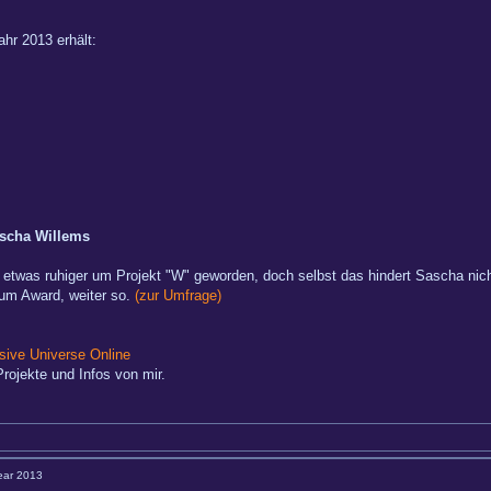
hr 2013 erhält:
scha Willems
s etwas ruhiger um Projekt "W" geworden, doch selbst das hindert Sascha nicht
um Award, weiter so.
(zur Umfrage)
ive Universe Online
rojekte und Infos von mir.
Year 2013