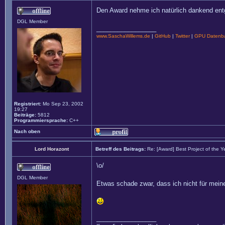
Den Award nehme ich natürlich dankend entg
DGL Member
_________________
www.SaschaWillems.de
|
GitHub
|
Twitter
|
GPU Datenba
Registriert:
Mo Sep 23, 2002
19:27
Beiträge:
5812
Programmiersprache:
C++
Nach oben
Lord Horazont
Betreff des Beitrags:
Re: [Award] Best Project of the 
\o/
DGL Member
Etwas schade zwar, dass ich nicht für meine
_________________