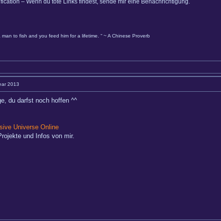
ification – Wenn du tote Links findest, sende mir eine Benachrichtigung.
 man to fish and you feed him for a lifetime. “ ~ A Chinese Proverb
Year 2013
e, du darfst noch hoffen ^^
ive Universe Online
rojekte und Infos von mir.