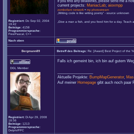
If you find any deadlinks, please send me a not
current projects:
ManiacLab
;
aioxmpp
zombofant network
•
my photostream
„Writing code is like writing poetry“ - source unknown
Registriert:
Do Sep 02, 2004
„Give a man a fish, and you feed him for a day. Teach a
19:42
Beiträge:
4158
Programmiersprache:
FreePascal, C++
Nach oben
Bergmann89
Betreff des Beitrags:
Re: [Award] Best Project of the 
Falls ich gemeint bin, ich bin auf gutem Weg
DGL Member
_________________
Aktuelle Projekte:
BumpMapGenerator
,
Mass
Auf meiner
Homepage
gibt auch noch paar P
Registriert:
Di Apr 29, 2008
18:56
Beiträge:
1213
Programmiersprache:
Delphi/FPC