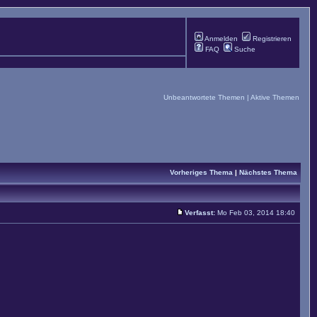
Anmelden
Registrieren
FAQ
Suche
Unbeantwortete Themen
|
Aktive Themen
Vorheriges Thema
|
Nächstes Thema
Verfasst:
Mo Feb 03, 2014 18:40