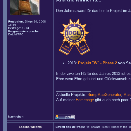
Den Jahresaward für das beste Projekt im Ja
Registriert:
Di Apr 29, 2008
18:56
Beiträge:
1213
Programmiersprache:
Delphi/FPC
2013:
Projekt "W" - Phase 2
von Sa
In der zweiten Hälfte des Jahres 2013 ist e
Ehre wem Ehre gebührt und Glückwunsch z
_________________
Aktuelle Projekte:
BumpMapGenerator
,
Mass
Auf meiner
Homepage
gibt auch noch paar P
Nach oben
Sascha Willems
Betreff des Beitrags:
Re: [Award] Best Project of the 