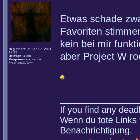
Etwas schade zwar
Favoriten stimmen
kein bei mir funkt
Registriert:
Do Sep 02, 2004
19:42
aber Project W ro
Beiträge:
4158
Programmiersprache:
FreePascal, C++
______________
If you find any dead
Wenn du tote Links 
Benachrichtigung.