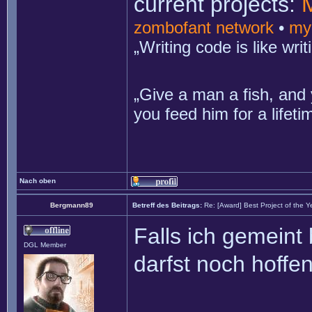
current projects:
zombofant network
•
my
„Writing code is like wr
„Give a man a fish, and 
you feed him for a lifet
Nach oben
Bergmann89
Betreff des Beitrags:
Re: [Award] Best Project of the 
Falls ich gemeint
DGL Member
darfst noch hoffen