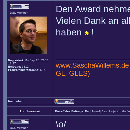
Den Award nehme 
DGL Member
Vielen Dank an al
haben
!
______________
Registriert:
Mo Sep 23, 2002
www.SaschaWillems.de
19:27
Beiträge:
5812
Programmiersprache:
C++
GL, GLES)
Nach oben
Lord Horazont
Betreff des Beitrags:
Re: [Award] Best Project of the 
\o/
DGL Member