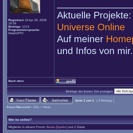
______________
Aktuelle Projekte
Registriert:
Di Apr 29, 2008
18:56
Universe Online
Beiträge:
1213
Programmiersprache:
Delphi/FPC
Auf meiner
Home
und Infos von mir.
Nach oben
Beiträge der letzten Zeit anzeigen:
Seite
1
von
1
[ 4 Beiträge ]
Foren-Übersicht
»
DGL
»
News
Wer ist online?
Mitglieder in diesem Forum:
Baidu [Spider]
und 2 Gäste