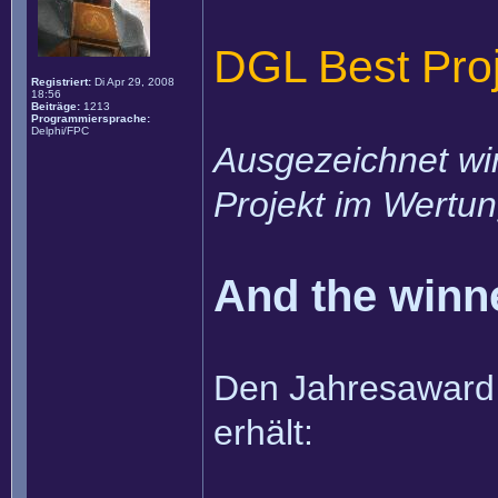
DGL Best Proj
Registriert:
Di Apr 29, 2008
18:56
Beiträge:
1213
Programmiersprache:
Delphi/FPC
Ausgezeichnet wir
Projekt im Wertu
And the winner
Den Jahresaward 
erhält: