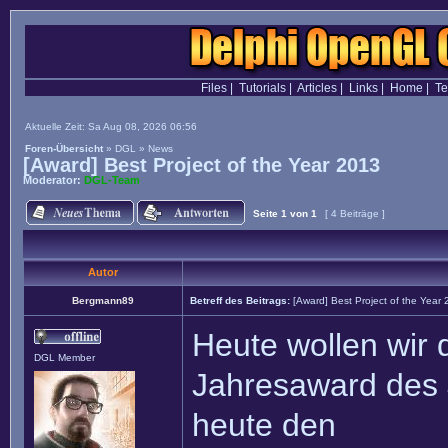
Files
|
Tutorials
|
Articles
|
Links
|
Home
|
T
Aktuelle Zeit: Sa Aug 08, 2026 06:56
Foren-Übersicht
»
DGL
»
News
[Award] Best Project of the Year 2013
Moderator:
DGL-Team
Seite
1
von
1
[ 4 Beiträge ]
Autor
Bergmann89
Betreff des Beitrags:
[Award] Best Project of the Year
Heute wollen wir 
DGL Member
Jahresaward des 
heute den