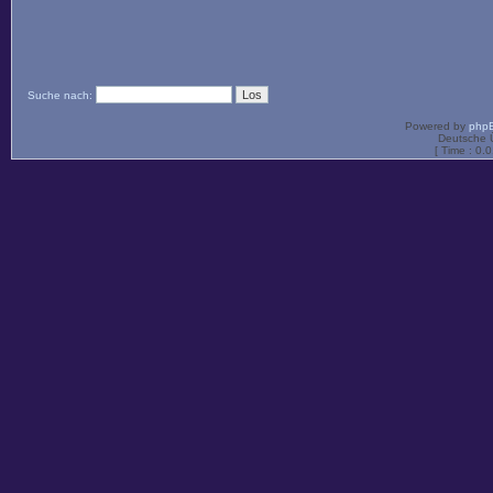
Suche nach:
Powered by
php
Deutsche 
[ Time : 0.