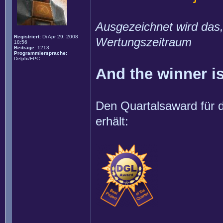
Ausgezeichnet wird das,
Registriert:
Di Apr 29, 2008
Wertungszeitraum
18:56
Beiträge:
1213
Programmiersprache:
Delphi/FPC
And the winner is
Den Quartalsaward für d
erhält: