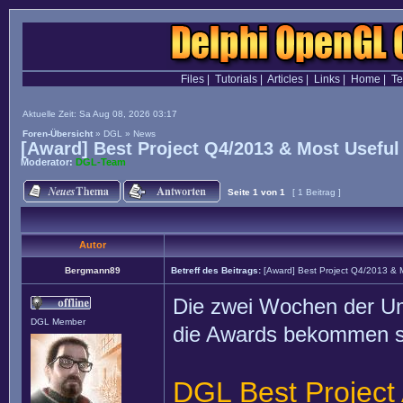
Files
|
Tutorials
|
Articles
|
Links
|
Home
|
T
Aktuelle Zeit: Sa Aug 08, 2026 03:17
Foren-Übersicht
»
DGL
»
News
[Award] Best Project Q4/2013 & Most Useful
Moderator:
DGL-Team
Seite
1
von
1
[ 1 Beitrag ]
Autor
Bergmann89
Betreff des Beitrags:
[Award] Best Project Q4/2013 & 
Die zwei Wochen der Umf
DGL Member
die Awards bekommen sol
DGL Best Project