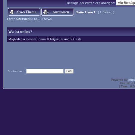
Beiträge der letzten Zeit anzeigen:
Seite
1
von
1
[ 1 Beitrag ]
Foren-Übersicht
»
DGL
»
News
Wer ist online?
Mitglieder in diesem Forum: 0 Mitglieder und 9 Gäste
Suche nach:
Powered by
php
Deutsche 
[ Time : 0.