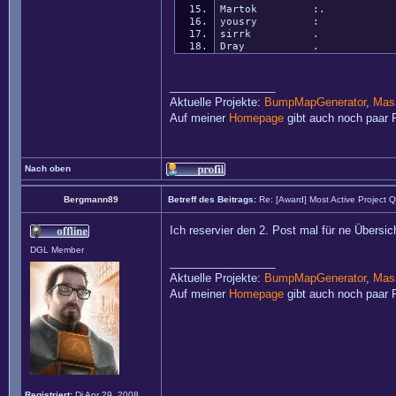
Martok :.
yousry :
sirrk .
Dray .
_________________
Aktuelle Projekte:
BumpMapGenerator
,
Mass
Auf meiner
Homepage
gibt auch noch paar P
Nach oben
Bergmann89
Betreff des Beitrags:
Re: [Award] Most Active Project 
Ich reservier den 2. Post mal für ne Übersic
DGL Member
_________________
Aktuelle Projekte:
BumpMapGenerator
,
Mass
Auf meiner
Homepage
gibt auch noch paar P
Registriert:
Di Apr 29, 2008