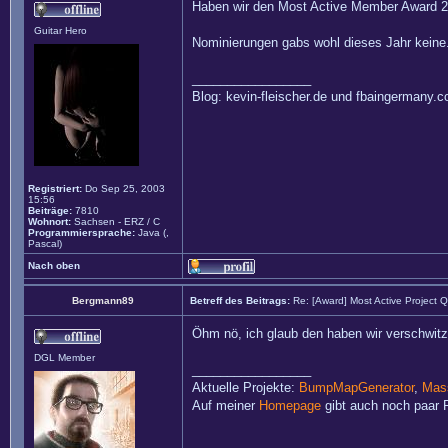
Haben wir den Most Active Member Award 20
Guitar Hero
Nominierungen gabs wohl dieses Jahr keine
_________________
Blog: kevin-fleischer.de und fbaingermany.
Registriert:
Do Sep 25, 2003
15:56
Beiträge:
7810
Wohnort:
Sachsen - ERZ / C
Programmiersprache:
Java (,
Pascal)
Nach oben
Bergmann89
Betreff des Beitrags:
Re: [Award] Most Active Project 
Öhm nö, ich glaub den haben wir verschwitzt
DGL Member
_________________
Aktuelle Projekte:
BumpMapGenerator
,
Mass
Auf meiner
Homepage
gibt auch noch paar P