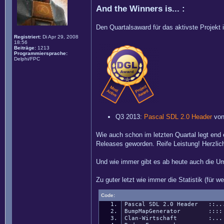
And the Winners is... :
Den Quartalsaward für das aktivste Projekt i
Registriert:
Di Apr 29, 2008
18:56
Beiträge:
1213
Programmiersprache:
Delphi/FPC
Q3 2013:
Pascal SDL 2.0 Header
von
Wie auch schon im letzten Quartal legt end 
Releases geworden. Reife Leistung! Herzli
Und wie immer gibt es ab heute auch die 
Zu guter letzt wie immer die Statistik (für w
Code:
Pascal SDL 2.0 Header ::..
BumpMapGenerator ::::
Clan-Wirtschaft :...