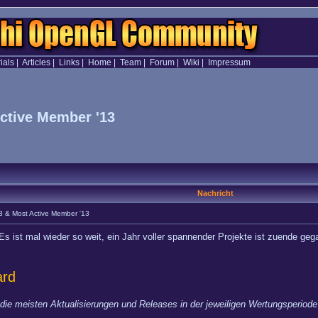
ials
|
Articles
|
Links
|
Home
|
Team
|
Forum
|
Wiki
|
Impressum
Active Member '13
Nachricht
13 & Most Active Member '13
Es ist mal wieder so weit, ein Jahr voller spannender Projekte ist zuende geg
.
ard
die meisten Aktualisierungen und Releases in der jeweiligen Wertungsperiode