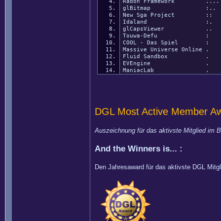
Radon Framework ....
glBitmap :..
New Sga Project ::
Idaland :.
glCapsViewer ..
Touwa-Defu :
COOL - Das Spiel :
Massive Universe Online .
Fluid Sandbox .
EVEngine .
ManiacLab .
DGL Most Active Member A
Auszeichnung für das aktivste Mitglied im B
And the Winners is... :
Den Jahresaward für das aktivste DGL Mitgli