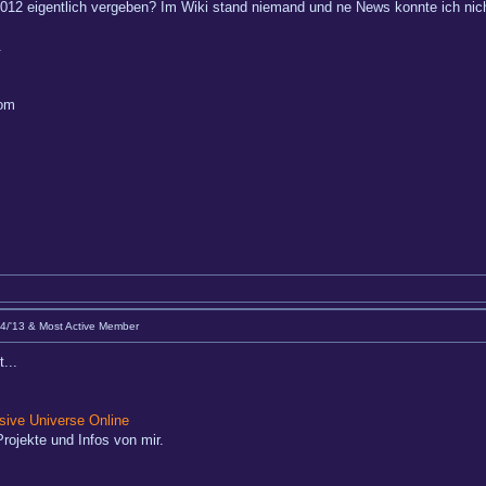
12 eigentlich vergeben? Im Wiki stand niemand und ne News konnte ich nich
.
com
Q4/'13 & Most Active Member
...
ive Universe Online
rojekte und Infos von mir.