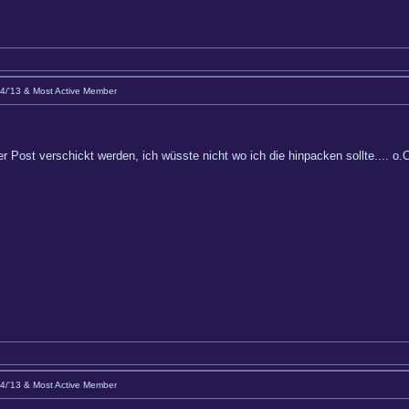
Q4/'13 & Most Active Member
 Post verschickt werden, ich wüsste nicht wo ich die hinpacken sollte.... o.
Q4/'13 & Most Active Member