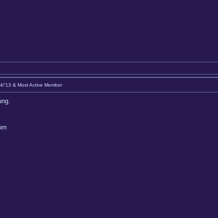
Q4/'13 & Most Active Member
ung.
com