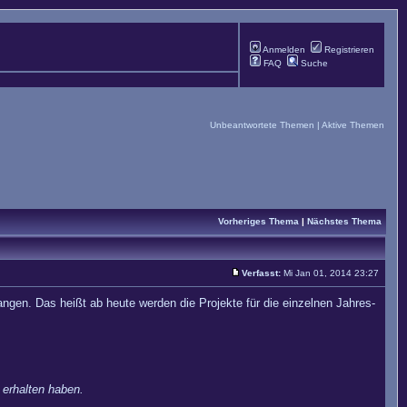
Anmelden
Registrieren
FAQ
Suche
Unbeantwortete Themen
|
Aktive Themen
Vorheriges Thema
|
Nächstes Thema
Verfasst:
Mi Jan 01, 2014 23:27
angen. Das heißt ab heute werden die Projekte für die einzelnen Jahres-
 erhalten haben.