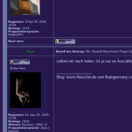
Registriert:
Di Apr 29, 2008
18:56
Beiträge:
1213
Programmiersprache:
Delphi/FPC
Nach oben
Flash
Betreff des Beitrags:
Re: [Award] Most Active Project 
sollten wir nach holen. Ist ja nur ne Auszähl
Guitar Hero
_________________
Blog: kevin-fleischer.de und fbaingermany.
Registriert:
Do Sep 25, 2003
15:56
Beiträge:
7810
Wohnort:
Sachsen - ERZ / C
Programmiersprache:
Java (,
Pascal)