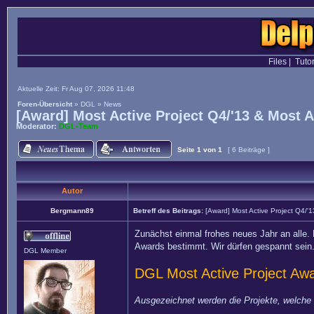
Files
|
Tutor
Aktuelle Zeit: Fr Aug 07, 2026 11:48
Foren-Übersicht
»
DGL
»
News
[Award] Most Active Project Q4/'13 & Most 
Moderator:
DGL-Team
Seite
1
von
1
[ 6 Beiträge ]
Autor
Bergmann89
Betreff des Beitrags:
[Award] Most Active Project Q4/'
Zunächst einmal frohes neues Jahr an alle. 
Awards bestimmt. Wir dürfen gespannt sein
DGL Member
DGL Most Active Project Aw
Ausgezeichnet werden die Projekte, welche 