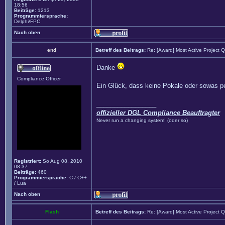
18:56
Beiträge:
1213
Programmiersprache:
Delphi/FPC
Nach oben
end
Betreff des Beitrags:
Re: [Award] Most Active Project 
Danke
Compliance Officer
Ein Glück, dass keine Pokale oder sowas per
_________________
offizieller DGL Compliance Beauftragter
Never run a changing system! (oder so)
Registriert:
So Aug 08, 2010
08:37
Beiträge:
460
Programmiersprache:
C / C++
/ Lua
Nach oben
Flash
Betreff des Beitrags:
Re: [Award] Most Active Project 