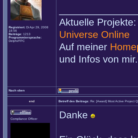
______________
Aktuelle Projekte
Registriert:
Di Apr 29, 2008
18:56
Universe Online
Beiträge:
1213
Programmiersprache:
Delphi/FPC
Auf meiner
Home
und Infos von mir.
Nach oben
end
Betreff des Beitrags:
Re: [Award] Most Active Project 
Danke
Compliance Officer