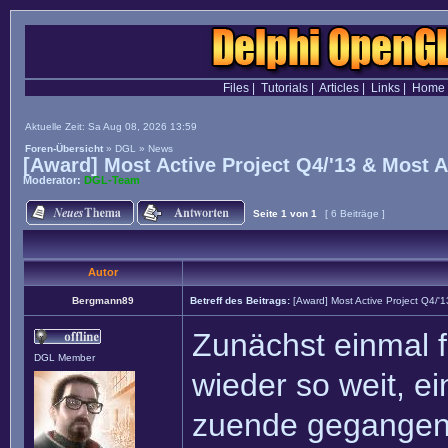
Files
|
Tutorials
|
Articles
|
Links
|
Home
Aktuelle Zeit: Sa Aug 08, 2026 13:59
Foren-Übersicht
»
DGL
»
News
[Award] Most Active Project Q4/'13 & Most 
Moderator:
DGL-Team
Seite
1
von
1
[ 6 Beiträge ]
Autor
Bergmann89
Betreff des Beitrags:
[Award] Most Active Project Q4/'
Zunächst einmal f
DGL Member
wieder so weit, ei
zuende gegangen.