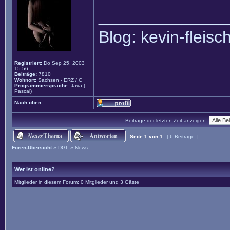
______________
Blog: kevin-fleis
Registriert:
Do Sep 25, 2003
15:56
Beiträge:
7810
Wohnort:
Sachsen - ERZ / C
Programmiersprache:
Java (,
Pascal)
Nach oben
Beiträge der letzten Zeit anzeigen:
Seite
1
von
1
[ 6 Beiträge ]
Foren-Übersicht
»
DGL
»
News
Wer ist online?
Mitglieder in diesem Forum: 0 Mitglieder und 3 Gäste