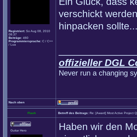
Ein Glück, dass k
verschickt werden
hinpacken sollte..
Registriert:
So Aug 08, 2010
08:37
Beiträge:
460
Programmiersprache:
C / C++
/ Lua
______________
offizieller DGL 
Never run a changing sy
Nach oben
Flash
Betreff des Beitrags:
Re: [Award] Most Active Project 
Haben wir den Mo
Guitar Hero