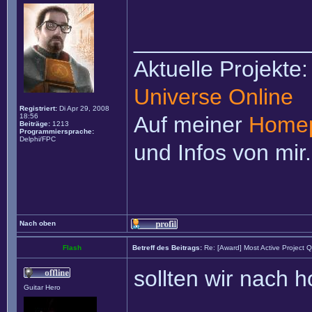
______________
Aktuelle Projekte
Universe Online
Registriert:
Di Apr 29, 2008
18:56
Auf meiner
Home
Beiträge:
1213
Programmiersprache:
Delphi/FPC
und Infos von mir.
Nach oben
Flash
Betreff des Beitrags:
Re: [Award] Most Active Project 
sollten wir nach h
Guitar Hero