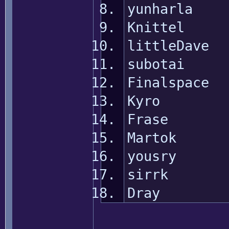
yunharla 
Knittel 
littleDav
subotai
Finalspac
Kyro 
Frase 
Martok
yousry
sirrk
Dray