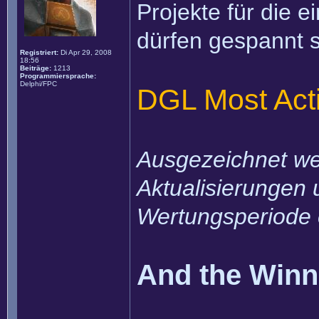
Projekte für die 
dürfen gespannt s
Registriert:
Di Apr 29, 2008
18:56
Beiträge:
1213
Programmiersprache:
Delphi/FPC
DGL Most Acti
Ausgezeichnet wer
Aktualisierungen 
Wertungsperiode 
And the Winner