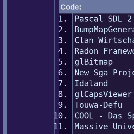
Code:
Pascal SDL 
BumpMapGe
Clan-Wir
Radon Fr
glBit
New Sga 
Idal
glCapsV
Touwa
COOL - D
Massive Univ