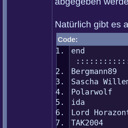
abgegeben werde
Natürlich gibt es 
Code:
en
::::::::::::
Bergmann89
Sascha Wille
Polarwolf
ida ::
Lord Horazo
TAK2004 