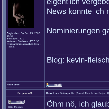
eigentlich verge
News konnte ich n
Nominierungen ga
Registriert:
Do Sep 25, 2003
15:56
Beiträge:
7810
Wohnort:
Sachsen - ERZ / C
Programmiersprache:
Java (,
Pascal)
______________
Blog: kevin-fleis
Nach oben
Bergmann89
Betreff des Beitrags:
Re: [Award] Most Active Project 
Öhm nö, ich glaub
DGL Member