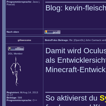
Programmiersprache:
Java (,
Pascal)
Blog: kevin-fleis
Nach oben
glAwesome
Betreff des Beitrags:
Re: [OpenGL] John Carmack verlä
Damit wird Oculus
DGL Member
als Entwicklersich
Minecraft-Entwic
______________
Registriert:
Mi Aug 14, 2013
21:17
So aktivierst du
S
Beiträge:
588
Programmiersprache:
C++