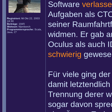
Software
verlass
Aufgaben als CTO
Registriert:
Mi Okt 22, 2003
18:30
seiner Raumfahrtf
Beiträge:
1945
Wohnort:
Närnberch
Programmiersprache:
Scala,
widmen. Er gab a
Java, C*
Oculus als auch 
schwierig
gewese
Für viele ging d
damit letztendli
Trennung derer w
sogar davon spre