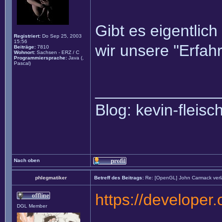
Gibt es eigentlic
Registriert:
Do Sep 25, 2003
15:56
wir unsere "Erfah
Beiträge:
7810
Wohnort:
Sachsen - ERZ / C
Programmiersprache:
Java (,
Pascal)
______________
Blog: kevin-fleis
Nach oben
phlegmatiker
Betreff des Beitrags:
Re: [OpenGL] John Carmack verlä
https://developer
DGL Member