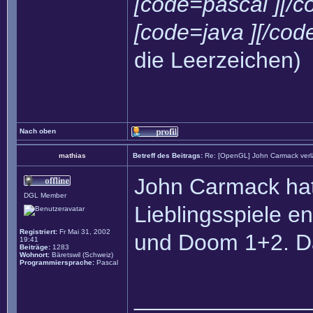
[code=pascal ][/c
[code=java ][/cod
die Leerzeichen)
Nach oben
mathias
Betreff des Beitrags:
Re: [OpenGL] John Carmack verlä
John Carmack hat
DGL Member
Lieblingsspiele e
Registriert:
Fr Mai 31, 2002
und Doom 1+2. Da
19:41
Beiträge:
1283
Wohnort:
Bäretswil (Schweiz)
Programmiersprache:
Pascal
______________