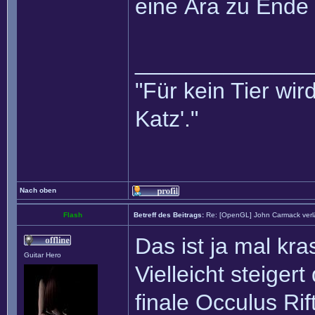
eine Ära zu Ende 
______________
"Für kein Tier wird
Katz'."
Nach oben
Flash
Betreff des Beitrags:
Re: [OpenGL] John Carmack verlä
Das ist ja mal kra
Guitar Hero
Vielleicht steiger
finale Occulus Rift