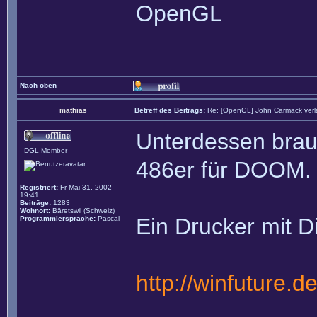
OpenGL
Nach oben
mathias
Betreff des Beitrags:
Re: [OpenGL] John Carmack verlä
Unterdessen brau
DGL Member
486er für DOOM.
Registriert:
Fr Mai 31, 2002
19:41
Beiträge:
1283
Wohnort:
Bäretswil (Schweiz)
Ein Drucker mit Di
Programmiersprache:
Pascal
http://winfuture.