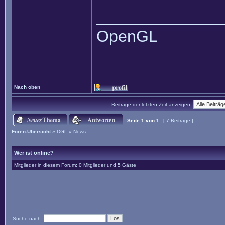
______________
OpenGL
Nach oben
Beiträge der letzten Zeit anzeigen:
Seite
1
von
1
[ 7 Beiträge ]
Foren-Übersicht
»
DGL
»
News
Wer ist online?
Mitglieder in diesem Forum: 0 Mitglieder und 5 Gäste
Suche nach: