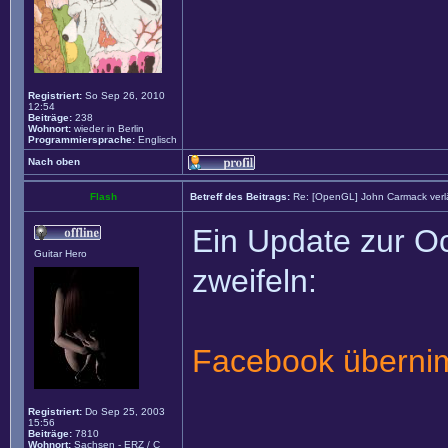
Registriert:
So Sep 26, 2010
12:54
Beiträge:
238
Wohnort:
wieder in Berlin
Programmiersprache:
Englisch
Nach oben
Flash
Betreff des Beitrags:
Re: [OpenGL] John Carmack verlä
Ein Update zur Oc
Guitar Hero
zweifeln:
Facebook überni
Registriert:
Do Sep 25, 2003
15:56
______________
Beiträge:
7810
Wohnort:
Sachsen - ERZ / C