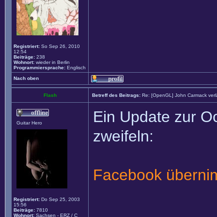
Registriert:
So Sep 26, 2010
12:54
Beiträge:
238
Wohnort:
wieder in Berlin
Programmiersprache:
Englisch
Nach oben
Flash
Betreff des Beitrags:
Re: [OpenGL] John Carmack verlä
Ein Update zur Oc
Guitar Hero
zweifeln:
Facebook überni
Registriert:
Do Sep 25, 2003
15:56
______________
Beiträge:
7810
Wohnort:
Sachsen - ERZ / C