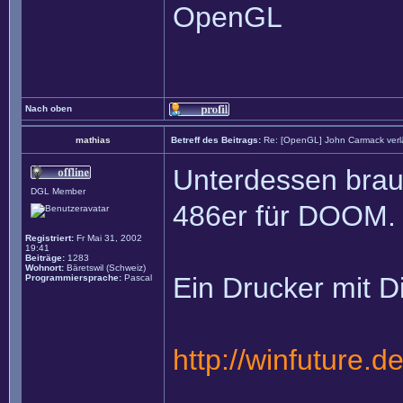
OpenGL
Nach oben
mathias
Betreff des Beitrags:
Re: [OpenGL] John Carmack verlä
Unterdessen brau
DGL Member
486er für DOOM.
Registriert:
Fr Mai 31, 2002
19:41
Beiträge:
1283
Wohnort:
Bäretswil (Schweiz)
Ein Drucker mit Di
Programmiersprache:
Pascal
http://winfuture.