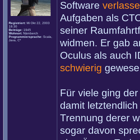
Software
verlass
Aufgaben als CTO
Registriert:
Mi Okt 22, 2003
18:30
seiner Raumfahrtf
Beiträge:
1945
Wohnort:
Närnberch
Programmiersprache:
Scala,
widmen. Er gab a
Java, C*
Oculus als auch 
schwierig
gewese
Für viele ging d
damit letztendli
Trennung derer w
sogar davon spre