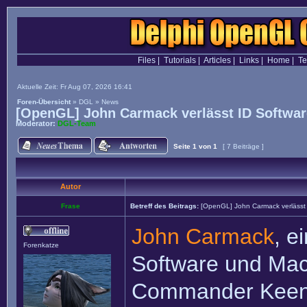
Files
|
Tutorials
|
Articles
|
Links
|
Home
|
T
Aktuelle Zeit: Fr Aug 07, 2026 16:41
Foren-Übersicht
»
DGL
»
News
[OpenGL] John Carmack verlässt ID Softwar
Moderator:
DGL-Team
Seite
1
von
1
[ 7 Beiträge ]
Autor
Frase
Betreff des Beitrags:
[OpenGL] John Carmack verlässt 
John Carmack
, e
Forenkatze
Software und Ma
Commander Keen, W