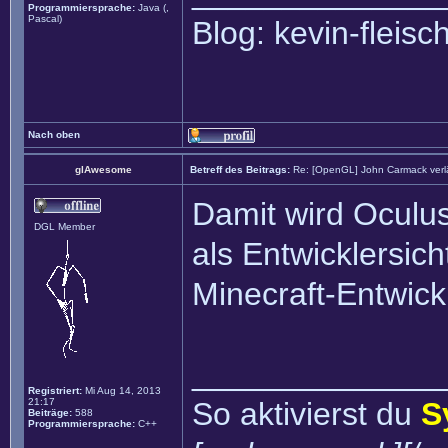
Programmiersprache:
Java (,
Pascal)
Blog: kevin-fleis
Nach oben
glAwesome
Betreff des Beitrags:
Re: [OpenGL] John Carmack verlä
Damit wird Oculus
DGL Member
als Entwicklersich
Minecraft-Entwic
______________
Registriert:
Mi Aug 14, 2013
21:17
So aktivierst du
S
Beiträge:
588
Programmiersprache:
C++