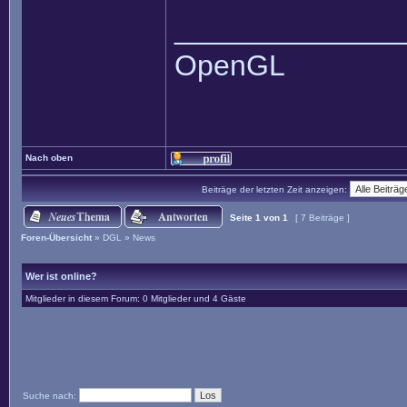
______________
OpenGL
Nach oben
Beiträge der letzten Zeit anzeigen:
Seite
1
von
1
[ 7 Beiträge ]
Foren-Übersicht
»
DGL
»
News
Wer ist online?
Mitglieder in diesem Forum: 0 Mitglieder und 4 Gäste
Suche nach: