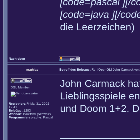
[code=pascal ][/c
[code=java ][/cod
die Leerzeichen)
Nach oben
mathias
Betreff des Beitrags:
Re: [OpenGL] John Carmack verlä
John Carmack hat
DGL Member
Lieblingsspiele e
Registriert:
Fr Mai 31, 2002
und Doom 1+2. Da
19:41
Beiträge:
1283
Wohnort:
Bäretswil (Schweiz)
Programmiersprache:
Pascal
______________