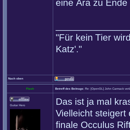
eine Ära zu Ende 
______________
"Für kein Tier wird
Katz'."
Nach oben
Flash
Betreff des Beitrags:
Re: [OpenGL] John Carmack verlä
Das ist ja mal kra
Guitar Hero
Vielleicht steiger
finale Occulus Rift