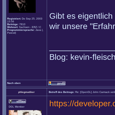
Gibt es eigentlic
Registriert:
Do Sep 25, 2003
15:56
wir unsere "Erfah
Beiträge:
7810
Wohnort:
Sachsen - ERZ / C
Programmiersprache:
Java (,
Pascal)
______________
Blog: kevin-fleis
Nach oben
phlegmatiker
Betreff des Beitrags:
Re: [OpenGL] John Carmack verlä
https://developer
DGL Member