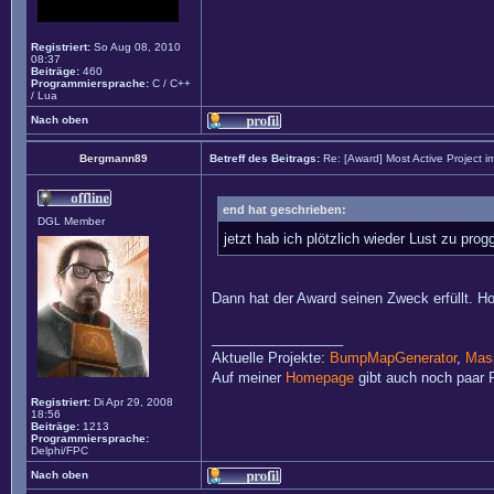
Registriert:
So Aug 08, 2010
08:37
Beiträge:
460
Programmiersprache:
C / C++
/ Lua
Nach oben
Bergmann89
Betreff des Beitrags:
Re: [Award] Most Active Project 
end hat geschrieben:
DGL Member
jetzt hab ich plötzlich wieder Lust zu pro
Dann hat der Award seinen Zweck erfüllt. Ho
_________________
Aktuelle Projekte:
BumpMapGenerator
,
Mass
Auf meiner
Homepage
gibt auch noch paar P
Registriert:
Di Apr 29, 2008
18:56
Beiträge:
1213
Programmiersprache:
Delphi/FPC
Nach oben