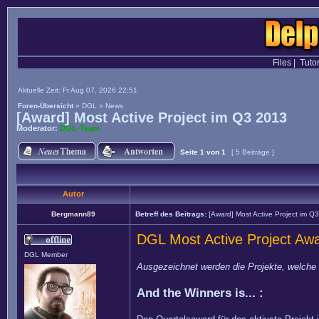
Files
|
Tutor
Aktuelle Zeit: Fr Aug 07, 2026 22:51
Foren-Übersicht
»
DGL
»
News
[Award] Most Active Project im Q3 2013
Moderator:
DGL-Team
Seite
1
von
1
[ 5 Beiträge ]
Autor
Bergmann89
Betreff des Beitrags:
[Award] Most Active Project im Q
DGL Most Active Project Aw
DGL Member
Ausgezeichnet werden die Projekte, welche 
And the Winners is... :