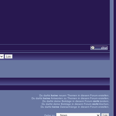
Du darfst
keine
neuen Themen in diesem Forum erstellen.
Du darfst
keine
Antworten zu Themen in diesem Forum erstellen.
Du darfst deine Beiträge in diesem Forum
nicht
ändern.
Du darfst deine Beiträge in diesem Forum
nicht
löschen.
Du darfst
keine
Dateianhänge in diesem Forum erstellen.
Gehe zu: