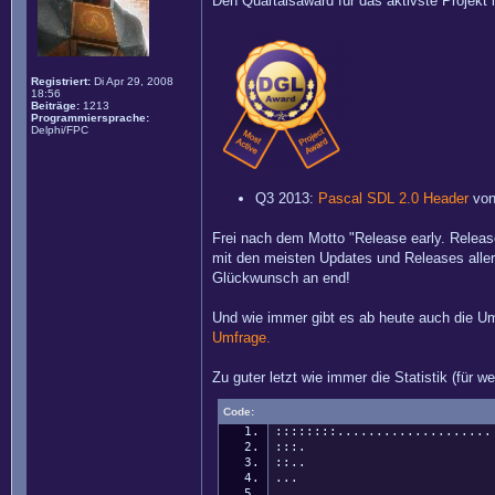
Den Quartalsaward für das aktivste Projekt i
Registriert:
Di Apr 29, 2008
18:56
Beiträge:
1213
Programmiersprache:
Delphi/FPC
Q3 2013:
Pascal SDL 2.0 Header
von
Frei nach dem Motto "Release early. Releas
mit den meisten Updates und Releases alle
Glückwunsch an end!
Und wie immer gibt es ab heute auch die 
Umfrage.
Zu guter letzt wie immer die Statistik (für w
Code:
::::::::..................
:::. BumpMap
::.. Clan-Wi
... Mania
... BroodTech