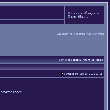
Anmelden
Registrieren
FAQ
Suche
Unbeantwortete Themen
|
Aktive Themen
Vorheriges Thema
|
Nächstes Thema
Verfasst:
Mo Sep 30, 2013 23:15
 erhalten haben.