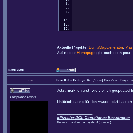
:. GLContext: Cr
:. Idal
.. Radon F
: Projekt "W
: Intruder Al
. EVEng
. Ga
_________________
Aktuelle Projekte:
BumpMapGenerator
,
Mass
Auf meiner
Homepage
gibt auch noch paar P
Nach oben
end
Betreff des Beitrags:
Re: [Award] Most Active Project 
Jetzt merk ich erst, wie viel ich geupdated
Compliance Officer
Natürlich danke für den Award, jetzt hab ich
_________________
offizieller DGL Compliance Beauftragter
Never run a changing system! (oder so)