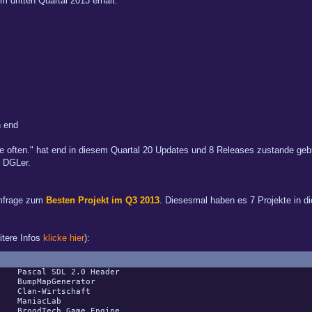
m dritten Quartal 2013 erhält:
 end
e often." hat end in diesem Quartal 20 Updates und 8 Releases zustande gebra
r DGLer.
Umfrage zum
Besten Projekt im Q3 2013
. Diesesmal haben es 7 Projekte in d
eitere Infos
klicke hier
):
.. Pascal SDL 2.0 Header
Generator
rtschaft
cLab
 Game Engine