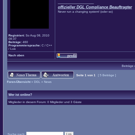
_________________
offizieller DGL Compliance Beauftragter
Never run a changing system! (oder so)
Registriert:
So Aug 08, 2010
08:37
Beiträge:
460
Programmiersprache:
C / C++
/ Lua
Nach oben
Beiträge 
Seite
1
von
1
[ 5 Beiträge ]
Foren-Übersicht
»
DGL
»
News
Wer ist online?
Mitglieder in diesem Forum: 0 Mitglieder und 3 Gäste
Suche nach: