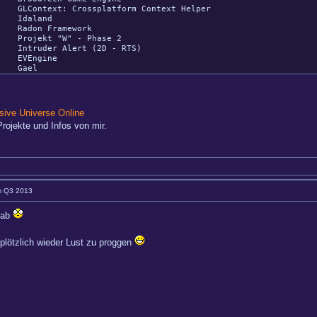
ossplatform Context Helper
and
ramework
" - Phase 2
ert (2D - RTS)
ine
el
ive Universe Online
rojekte und Infos von mir.
im Q3 2013
 hab
 plötzlich wieder Lust zu proggen