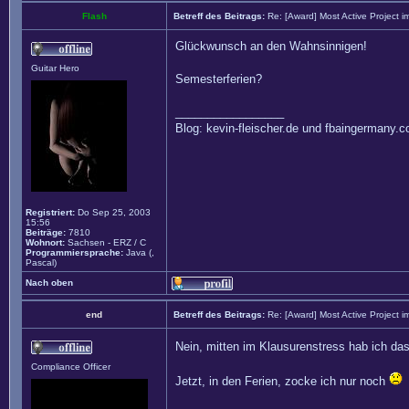
Flash
Betreff des Beitrags:
Re: [Award] Most Active Project 
Glückwunsch an den Wahnsinnigen!
Guitar Hero
Semesterferien?
_________________
Blog: kevin-fleischer.de und fbaingermany.
Registriert:
Do Sep 25, 2003
15:56
Beiträge:
7810
Wohnort:
Sachsen - ERZ / C
Programmiersprache:
Java (,
Pascal)
Nach oben
end
Betreff des Beitrags:
Re: [Award] Most Active Project 
Nein, mitten im Klausurenstress hab ich d
Compliance Officer
Jetzt, in den Ferien, zocke ich nur noch