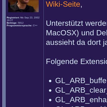
Wiki-Seite
,
Registriert:
Mo Sep 23, 2002
19:27
Unterstützt werd
Beiträge:
5812
Programmiersprache:
C++
MacOSX) und Delp
aussieht da dort j
Folgende Extensio
GL_ARB_buffe
GL_ARB_clear_
GL_ARB_enhan