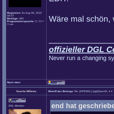
Registriert:
So Aug 08, 2010
08:37
Wäre mal schön, 
Beiträge:
460
Programmiersprache:
C / C++
/ Lua
______________
offizieller DGL 
Never run a changing sy
Nach oben
Sascha Willems
Betreff des Beitrags:
Re: [OPENGL] (dgl)OpenGL 4.4
end hat geschrieb
DGL Member