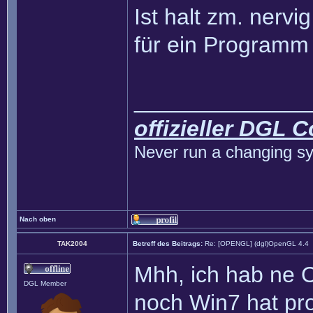
Ist halt zm. nerv
für ein Programm
______________
offizieller DGL 
Never run a changing sy
Nach oben
TAK2004
Betreff des Beitrags:
Re: [OPENGL] (dgl)OpenGL 4.4
Mhh, ich hab ne 
DGL Member
noch Win7 hat pro