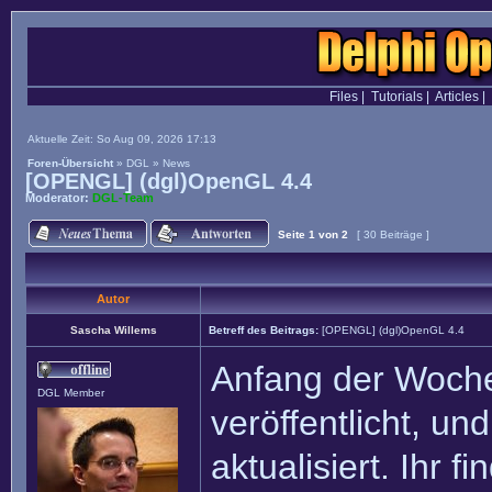
Files
|
Tutorials
|
Articles
|
Aktuelle Zeit: So Aug 09, 2026 17:13
Foren-Übersicht
»
DGL
»
News
[OPENGL] (dgl)OpenGL 4.4
Moderator:
DGL-Team
Seite
1
von
2
[ 30 Beiträge ]
Autor
Sascha Willems
Betreff des Beitrags:
[OPENGL] (dgl)OpenGL 4.4
Anfang der Woche
DGL Member
veröffentlicht, u
aktualisiert. Ihr 