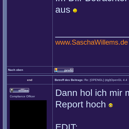
aus
______________
www.SaschaWillems.de
Nach oben
end
Betreff des Beitrags:
Re: [OPENGL] (dgl)OpenGL 4.4
Dann hol ich mir 
Compliance Officer
Report hoch
EDIT: