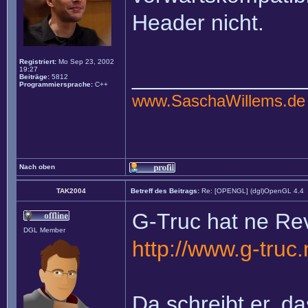
Header nicht.
Registriert:
Mo Sep 23, 2002
19:27
______________
Beiträge:
5812
Programmiersprache:
C++
www.SaschaWillems.de
Nach oben
TAK2004
Betreff des Beitrags:
Re: [OPENGL] (dgl)OpenGL 4.4
G-Truc hat ne Re
DGL Member
http://www.g-truc
Da schreibt er, da