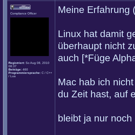
Meine Erfahrung 
Compliance Officer
Linux hat damit g
überhaupt nicht 
auch [*Füge Alpha
Registriert:
So Aug 08, 2010
08:37
Beiträge:
460
Programmiersprache:
C / C++
/ Lua
Mac hab ich nicht
du Zeit hast, auf
bleibt ja nur noch 