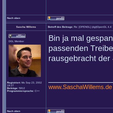
Nach oben
Sascha Willems
Betreff des Beitrags:
Re: [OPENGL] (dgl)OpenGL 4.4
Bin ja mal gespa
DGL Member
passenden Treiber
rausgebracht der 4
______________
Registriert:
Mo Sep 23, 2002
www.SaschaWillems.de
19:27
Beiträge:
5812
Programmiersprache:
C++
Nach oben