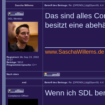
Sascha Willems
Betreff des Beitrags:
Re: [OPENGL] (dgl)OpenGL 4.4
Das sind alles Co
DGL Member
besitzt eine abe
______________
www.SaschaWillems.de
Registriert:
Mo Sep 23, 2002
19:27
Beiträge:
5812
Programmiersprache:
C++
Nach oben
end
Betreff des Beitrags:
Re: [OPENGL] (dgl)OpenGL 4.4
Wenn ich SDL benu
Compliance Officer