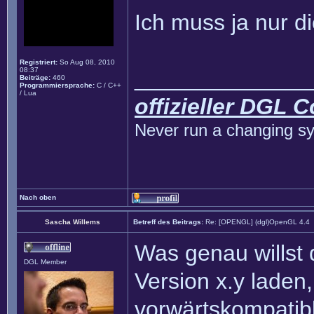
Ich muss ja nur d
Registriert:
So Aug 08, 2010
08:37
______________
Beiträge:
460
Programmiersprache:
C / C++
/ Lua
offizieller DGL 
Never run a changing sy
Nach oben
Sascha Willems
Betreff des Beitrags:
Re: [OPENGL] (dgl)OpenGL 4.4
Was genau willst
DGL Member
Version x.y laden
vorwärtskompatibl