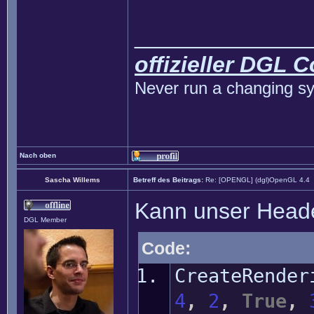
______________
offizieller DGL 
Never run a changing sy
Nach oben
Sascha Willems
Betreff des Beitrags:
Re: [OPENGL] (dgl)OpenGL 4.4
Kann unser Header
DGL Member
Code:
CreateRender
4
,
2
,
True
,