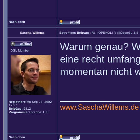
Nach oben
Sascha Willems
Betreff des Beitrags:
Re: [OPENGL] (dgl)OpenGL 4.4
Warum genau? Will
DGL Member
eine recht umfan
momentan nicht wir
______________
Registriert:
Mo Sep 23, 2002
www.SaschaWillems.de
19:27
Beiträge:
5812
Programmiersprache:
C++
Nach oben