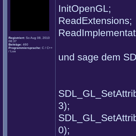
InitOpenGL;
ReadExtensions;
ReadImplementati
Registriert:
So Aug 08, 2010
08:37
Beiträge:
460
Programmiersprache:
C / C++
/ Lua
und sage dem SD
SDL_GL_SetAtt
3);
SDL_GL_SetAtt
0);