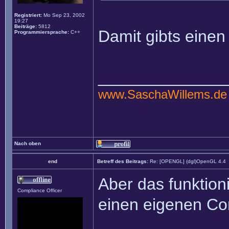
Registriert:
Mo Sep 23, 2002
19:27
Beiträge:
5812
Damit gibts einen
Programmiersprache:
C++
______________
www.SaschaWillems.de
Nach oben
end
Betreff des Beitrags:
Re: [OPENGL] (dgl)OpenGL 4.4
Aber das funktion
Compliance Officer
einen eigenen Cont