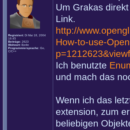
Um Grakas direkt
Link.
http://www.openg
Registriert:
Di Mai 18, 2004
16:45
How-to-use-Open
Beiträge:
2623
Wohnort:
Berlin
Programmiersprache:
Go,
p=1212623&viewf
C/C++
Ich benutzte
Enum
und mach das noc
Wenn ich das letz
extension, zum er
beliebigen Objekt