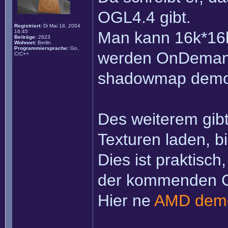
OGL4.4 gibt.
Registriert:
Di Mai 18, 2004
16:45
Man kann 16k*16k 
Beiträge:
2623
Wohnort:
Berlin
Programmiersprache:
Go,
werden OnDemand
C/C++
shadowmap demo 
Des weiterem gib
Texturen laden, b
Dies ist praktisc
der kommenden Ge
Hier ne
AMD dem