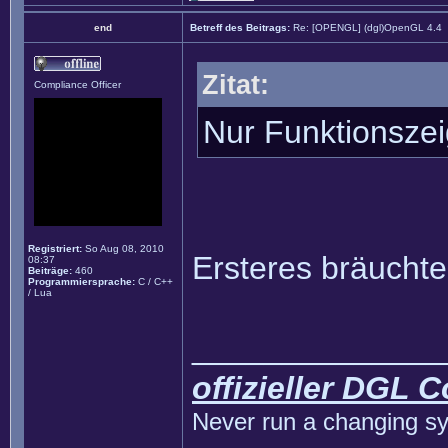
end
Betreff des Beitrags:
Re: [OPENGL] (dgl)OpenGL 4.4
Zitat:
Compliance Officer
Nur Funktionszei
Registriert:
So Aug 08, 2010
Ersteres bräuchte 
08:37
Beiträge:
460
Programmiersprache:
C / C++
/ Lua
______________
offizieller DGL 
Never run a changing sy