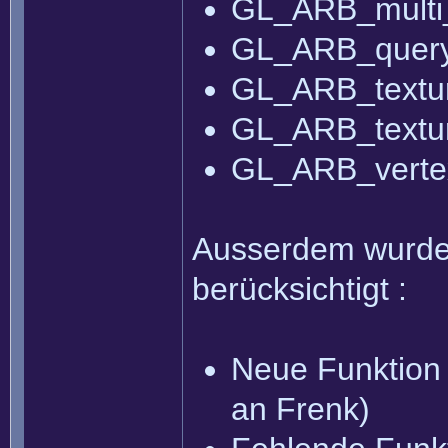
GL_ARB_multi
GL_ARB_query_
GL_ARB_textu
GL_ARB_textur
GL_ARB_vertex
Ausserdem wurden
berücksichtigt :
Neue Funktion 
an Frenk)