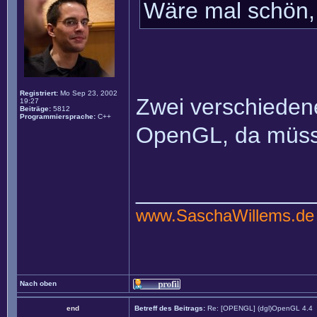
Wäre mal schön,
Registriert:
Mo Sep 23, 2002
Zwei verschiedene
19:27
Beiträge:
5812
Programmiersprache:
C++
OpenGL, da müss
______________
www.SaschaWillems.de
Nach oben
end
Betreff des Beitrags:
Re: [OPENGL] (dgl)OpenGL 4.4