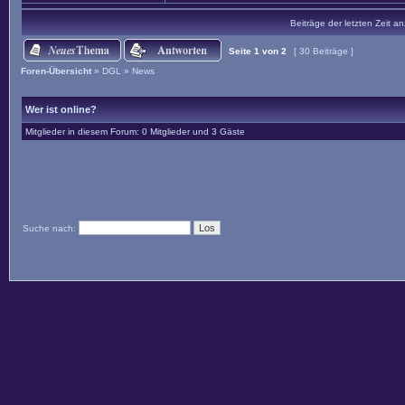
Beiträge der letzten Zeit a
Seite
1
von
2
[ 30 Beiträge ]
Foren-Übersicht
»
DGL
»
News
Wer ist online?
Mitglieder in diesem Forum: 0 Mitglieder und 3 Gäste
Suche nach: