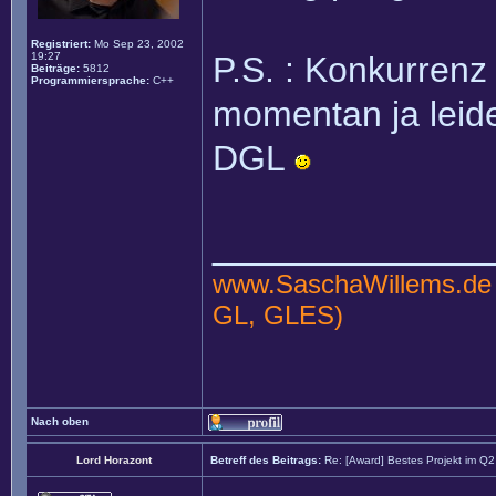
Registriert:
Mo Sep 23, 2002
19:27
P.S. : Konkurrenz 
Beiträge:
5812
Programmiersprache:
C++
momentan ja leide
DGL
______________
www.SaschaWillems.de
GL, GLES)
Nach oben
Lord Horazont
Betreff des Beitrags:
Re: [Award] Bestes Projekt im Q