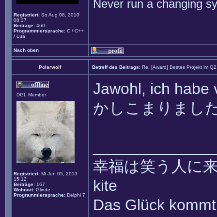
Never run a changing sy
Registriert:
So Aug 08, 2010
08:37
Beiträge:
460
Programmiersprache:
C / C++
/ Lua
Nach oben
Polarwolf
Betreff des Beitrags:
Re: [Award] Bestes Projekt im Q
Jawohl, ich habe
DGL Member
かしこまりまし
______________
幸福は笑う人に来て ~~ 
Registriert:
Mi Jun 05, 2013
15:12
kite
Beiträge:
167
Wohnort:
Glinde
Programmiersprache:
Delphi 7
Das Glück kommt 