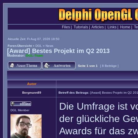
Files
|
Tutorials
|
Articles
|
Links
|
Home
|
T
Aktuelle Zeit: Fr Aug 07, 2026 18:50
Foren-Übersicht
»
DGL
»
News
[Award] Bestes Projekt im Q2 2013
Moderator:
DGL-Team
Seite
1
von
1
[ 8 Beiträge ]
Autor
Bergmann89
Betreff des Beitrags:
[Award] Bestes Projekt im Q2 20
Die Umfrage ist v
DGL Member
der glückliche Ge
Awards für das zw