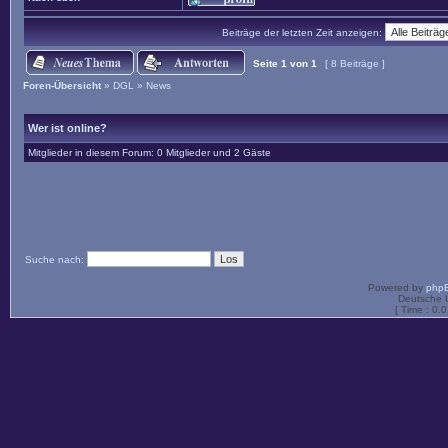
Beiträge der letzten Zeit anzeigen:
Seite
1
von
1
[ 8 Beiträge ]
Foren-Übersicht
»
DGL
»
News
Wer ist online?
Mitglieder in diesem Forum: 0 Mitglieder und 2 Gäste
Suche nach:
Powered by
php
Deutsche 
[ Time : 0.