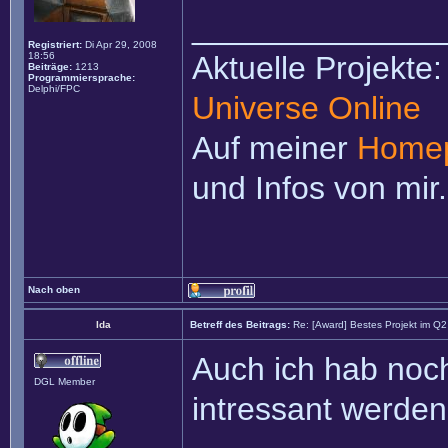
______________
Registriert:
Di Apr 29, 2008
18:56
Aktuelle Projekte
Beiträge:
1213
Programmiersprache:
Delphi/FPC
Universe Online
Auf meiner
Home
und Infos von mir.
Nach oben
Ida
Betreff des Beitrags:
Re: [Award] Bestes Projekt im Q
Auch ich hab noch
DGL Member
intressant werden