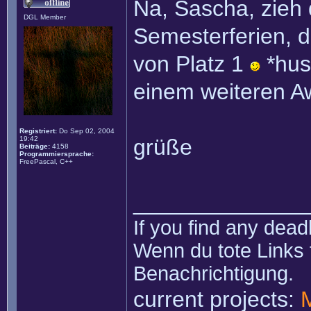
Na, Sascha, zieh 
DGL Member
Semesterferien, 
von Platz 1
*hus
einem weiteren 
Registriert:
Do Sep 02, 2004
19:42
grüße
Beiträge:
4158
Programmiersprache:
FreePascal, C++
______________
If you find any dead
Wenn du tote Links 
Benachrichtigung.
current projects: