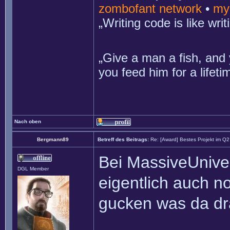
zombofant network
•
my
„Writing code is like wr
„Give a man a fish, and 
you feed him for a lifet
Nach oben
Bergmann89
Betreff des Beitrags:
Re: [Award] Bestes Projekt im Q
Bei MassiveUniver
DGL Member
eigentlich auch n
gucken was da dr