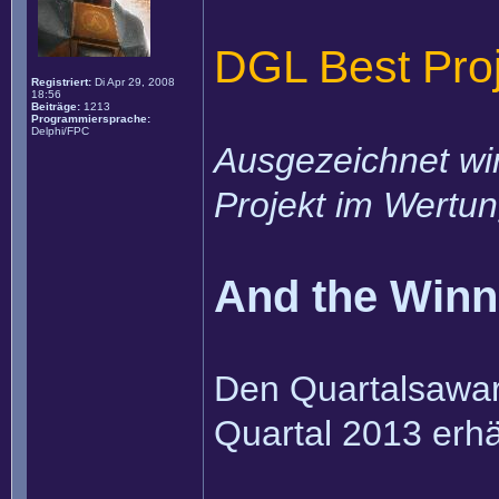
DGL Best Pro
Registriert:
Di Apr 29, 2008
18:56
Beiträge:
1213
Programmiersprache:
Delphi/FPC
Ausgezeichnet wir
Projekt im Wertu
And the Winner
Den Quartalsaward
Quartal 2013 erhä