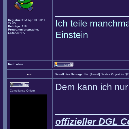
______________
Ich teile manchmal
Registriert:
Mi Apr 13, 2011
22:05
Beiträge:
218
Programmiersprache:
Einstein
Lazarus/FPC
Nach oben
end
Betreff des Beitrags:
Re: [Award] Bestes Projekt im Q
Dem kann ich nur
Compliance Officer
______________
offizieller DGL 