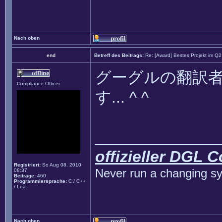
Nach oben
end
Betreff des Beitrags:
Re: [Award] Bestes Projekt im Q
グーグルの翻訳
Compliance Officer
す... ^ ^
______________
offizieller DGL 
Registriert:
So Aug 08, 2010
Never run a changing sy
08:37
Beiträge:
460
Programmiersprache:
C / C++
/ Lua
Nach oben