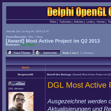
Files
|
Tutorials
|
Articles
|
Links
|
Home
|
T
Aktuelle Zeit: So Aug 09, 2026 12:47
Foren-Übersicht
»
DGL
»
News
[Award] Most Active Project im Q2 2013
Moderator:
DGL-Team
Seite
1
von
1
[ 1 Beitrag ]
Autor
Bergmann89
Betreff des Beitrags:
[Award] Most Active Project im Q
DGL Most Active 
DGL Member
Ausgezeichnet werden di
Aktualisierungen und Re