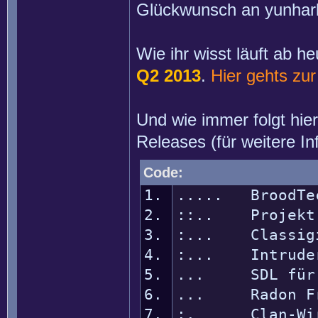
Glückwunsch an yunharl
Wie ihr wisst läuft ab 
Q2 2013
.
Hier gehts zu
Und wie immer folgt hier
Releases (für weitere I
Code:
..... BroodTec
::.. Projekt 
:... Classig
:... Intruder
... SDL für O
... Radon Fr
:. Clan-Wir