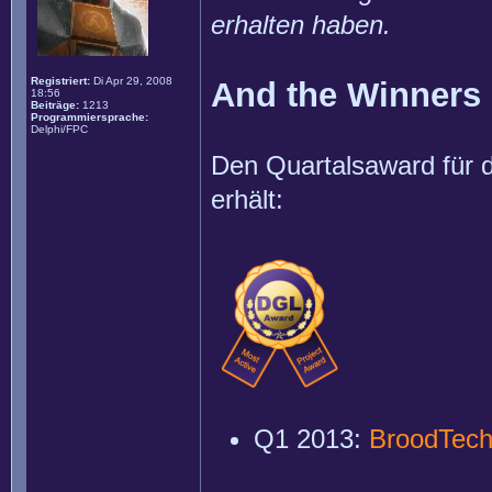
erhalten haben.
Registriert:
Di Apr 29, 2008
And the Winners is
18:56
Beiträge:
1213
Programmiersprache:
Delphi/FPC
Den Quartalsaward für d
erhält:
Q1 2013:
BroodTec