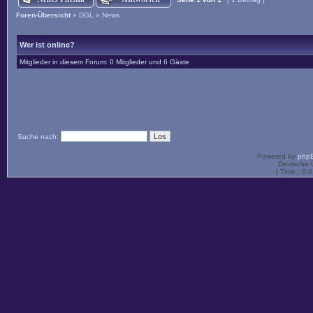
Foren-Übersicht
»
DGL
»
News
Wer ist online?
Mitglieder in diesem Forum: 0 Mitglieder und 6 Gäste
Suche nach:
Powered by
php
Deutsche 
[ Time : 0.