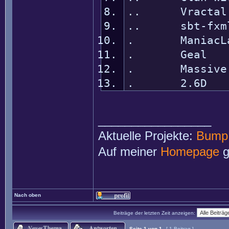
.. Vractal - 
.. sbt-fxm
. ManiacL
. Geal
. Massive Un
. 2.6D
_________________
Aktuelle Projekte:
Bump
Auf meiner
Homepage
g
Nach oben
Beiträge der letzten Zeit anzeigen:
Seite
1
von
1
[ 1 Beitrag ]