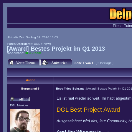
Files
|
Tutor
Aktuelle Zeit: So Aug 09, 2026 13:05
Foren-Übersicht
»
DGL
»
News
[Award] Bestes Projekt im Q1 2013
Moderator:
DGL-Team
Seite
1
von
1
[ 2 Beiträge ]
Autor
Bergmann89
Betreff des Beitrags:
[Award] Bestes Projekt im Q1 20
Es ist mal wieder so weit. Ihr habt abgesti
DGL Member
DGL Best Project Award
Ausgezeichnet wird das, laut Community, b
And the Winners is... :