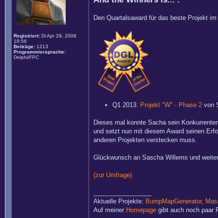
Den Quartalsaward für das beste Projekt im 
Registriert:
Di Apr 29, 2008
18:56
Beiträge:
1213
Programmiersprache:
Delphi/FPC
Q1 2013:
Projekt "W" - Phase 2
von 
Dieses mal konnte Sacha sein Konkurrenten 
und setzt nun mit diesem Award seinen Erfol
anderen Projekten verstecken muss.
Glückwunsch an Sascha Willems und weiterhi
(zur Umfrage)
_________________
Aktuelle Projekte:
BumpMapGenerator
,
Mass
Auf meiner
Homepage
gibt auch noch paar P