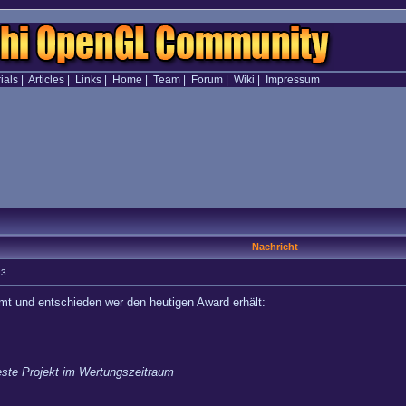
ials
|
Articles
|
Links
|
Home
|
Team
|
Forum
|
Wiki
|
Impressum
Nachricht
13
mmt und entschieden wer den heutigen Award erhält:
este Projekt im Wertungszeitraum