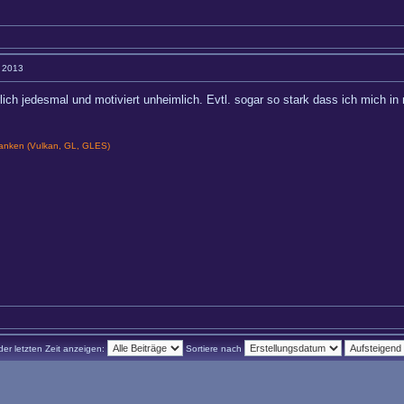
1 2013
rlich jedesmal und motiviert unheimlich. Evtl. sogar so stark dass ich mich
nken (Vulkan, GL, GLES)
der letzten Zeit anzeigen:
Sortiere nach