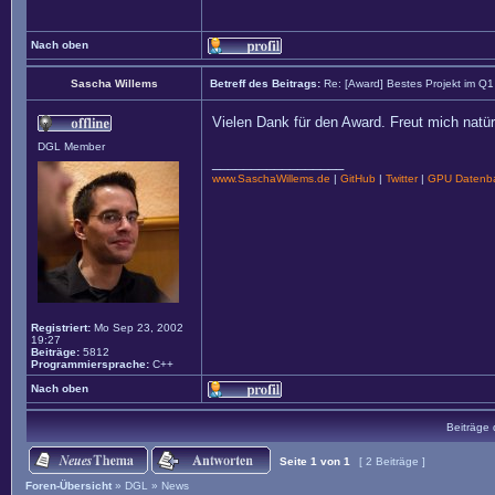
Nach oben
Sascha Willems
Betreff des Beitrags:
Re: [Award] Bestes Projekt im Q
Vielen Dank für den Award. Freut mich natü
DGL Member
_________________
www.SaschaWillems.de
|
GitHub
|
Twitter
|
GPU Datenba
Registriert:
Mo Sep 23, 2002
19:27
Beiträge:
5812
Programmiersprache:
C++
Nach oben
Beiträge 
Seite
1
von
1
[ 2 Beiträge ]
Foren-Übersicht
»
DGL
»
News