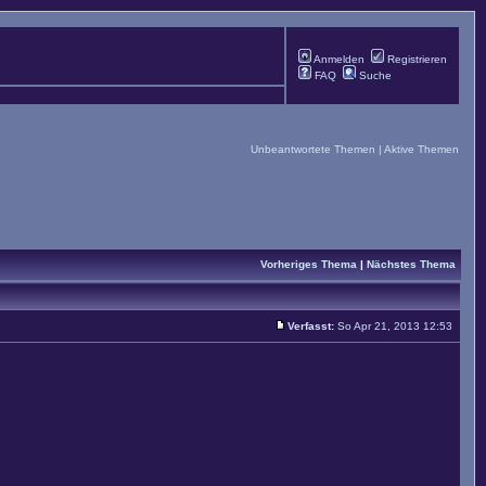
Anmelden
Registrieren
FAQ
Suche
Unbeantwortete Themen
|
Aktive Themen
Vorheriges Thema
|
Nächstes Thema
Verfasst:
So Apr 21, 2013 12:53