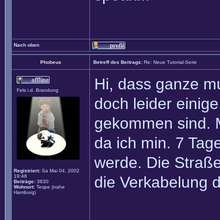
Nach oben
Phobeus
Betreff des Beitrags:
Re: Neue Tutorial-Serie
Hi, dass ganze mu
Fels i.d. Brandung
doch leider einig
gekommen sind. M
da ich min. 7 Tage
werde. Die Straße
Registriert:
Sa Mai 04, 2002
19:48
die Verkabelung da
Beiträge:
3830
Wohnort:
Tespe (nahe
Hamburg)