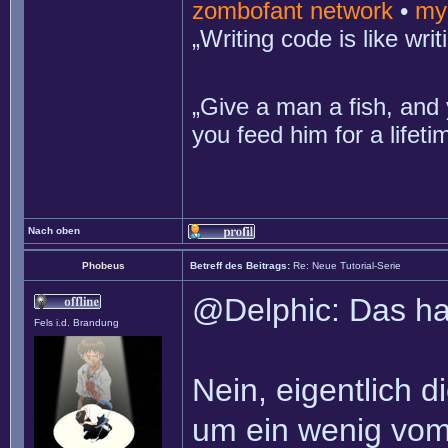
zombofant network
•
my
„Writing code is like wr
„Give a man a fish, and 
you feed him for a lifet
Nach oben
Phobeus
Betreff des Beitrags:
Re: Neue Tutorial-Serie
@Delphic: Das hat
Fels i.d. Brandung
Nein, eigentlich di
um ein wenig vom