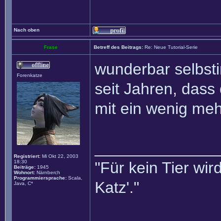
Nach oben
Frase
Betreff des Beitrags:
Re: Neue Tutorial-Serie
wunderbar selbsti
Forenkatze
seit Jahren, dass
mit ein wenig meh
______________
Registriert:
Mi Okt 22, 2003
18:30
"Für kein Tier wird
Beiträge:
1945
Wohnort:
Närnberch
Programmiersprache:
Scala,
Katz'."
Java, C*