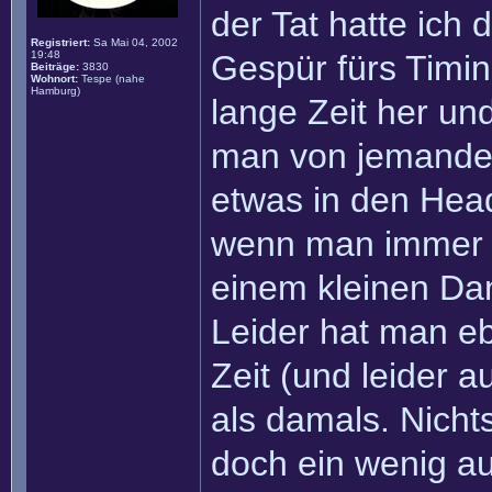
der Tat hatte ich 
Registriert:
Sa Mai 04, 2002
19:48
Gespür fürs Timin
Beiträge:
3830
Wohnort:
Tespe (nahe
Hamburg)
lange Zeit her un
man von jemanden 
etwas in den Head
wenn man immer n
einem kleinen Da
Leider hat man e
Zeit (und leider a
als damals. Nichts
doch ein wenig au