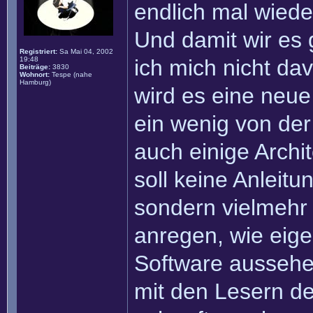
endlich mal wiede
Und damit wir es 
Registriert:
Sa Mai 04, 2002
19:48
ich mich nicht da
Beiträge:
3830
Wohnort:
Tespe (nahe
Hamburg)
wird es eine neue
ein wenig von de
auch einige Archi
soll keine Anleitu
sondern vielmehr
anregen, wie eig
Software ausseh
mit den Lesern der