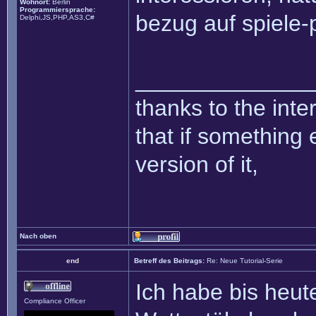
Wohnort:
Berlin
Programmiersprache:
bezug auf spiele
Delphi,JS,PHP,AS3,C#
______________
thanks to the inte
that if something 
version of it,
Nach oben
end
Betreff des Beitrags:
Re: Neue Tutorial-Serie
Ich habe bis heut
Compliance Officer