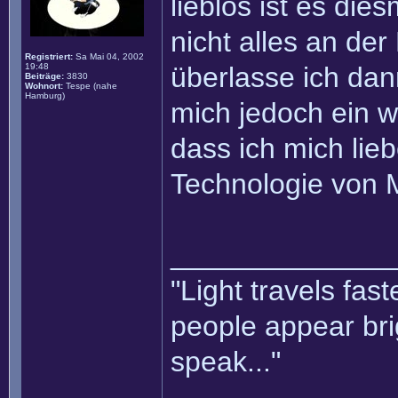
lieblos ist es die
nicht alles an de
Registriert:
Sa Mai 04, 2002
19:48
überlasse ich dan
Beiträge:
3830
Wohnort:
Tespe (nahe
Hamburg)
mich jedoch ein w
dass ich mich lieb
Technologie von 
______________
"Light travels fas
people appear bri
speak..."