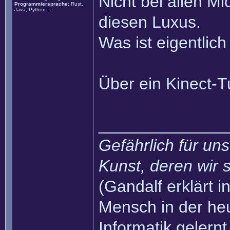
Nicht bei allen M
Programmiersprache:
Rust,
Java, Python …
diesen Luxus.
Was ist eigentli
Über ein Kinect-T
______________
Gefährlich für uns
Kunst, deren wir s
(Gandalf erklärt in
Mensch in der heu
Informatik gelernt