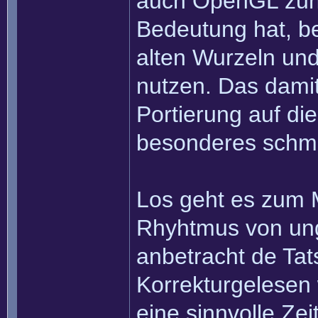
auch OpenGL zun
Bedeutung hat, be
alten Wurzeln und
nutzen. Das damit
Portierung auf die
besonderes schma
Los geht es zum M
Rhyhtmus von ung
anbetracht de Ta
Korrekturgelesen
eine sinnvolle Ze