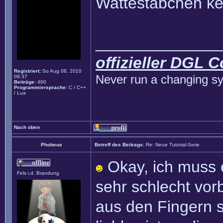
Wattestäbchen kei
______________
offizieller DGL 
Registriert:
So Aug 08, 2010
Never run a changing sy
08:37
Beiträge:
460
Programmiersprache:
C / C++
/ Lua
Nach oben
Phobeus
Betreff des Beitrags:
Re: Neue Tutorial-Serie
Okay, ich muss e
Fels i.d. Brandung
sehr schlecht vor
aus den Fingern 