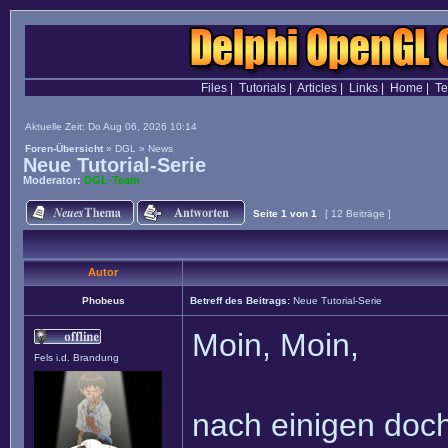
Files
|
Tutorials
|
Articles
|
Links
|
Home
|
T
Aktuelle Zeit: Do Aug 06, 2026 10:14
Foren-Übersicht
»
DGL
»
News
Neue Tutorial-Serie
Moderator:
DGL-Team
Seite
1
von
1
[ 12 Beiträge ]
Autor
Phobeus
Betreff des Beitrags:
Neue Tutorial-Serie
Moin, Moin,
Fels i.d. Brandung
nach einigen doch