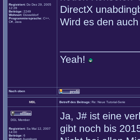
Registriert:
Do Dez 29, 2005
DirectX unabding
12:28
Beiträge:
2249
Wohnort:
Düsseldorf
Wird es den auch 
Programmiersprache:
C++,
C#, Java
______________
Yeah!
Nach oben
MBL
Betreff des Beitrags:
Re: Neue Tutorial-Serie
Ja, J# ist eine ve
DGL Member
gibt noch bis 201
Registriert:
Sa Mai 12, 2007
14:00
Beiträge:
6
Wohnort:
Augsburg