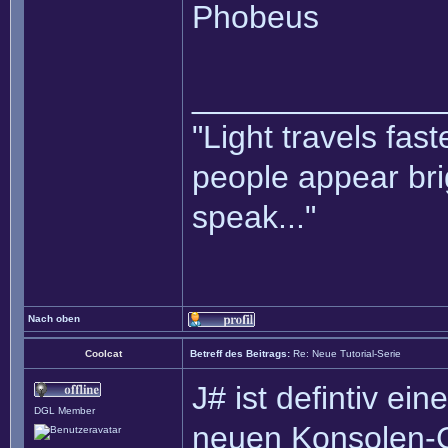
Phobeus
______________
"Light travels fas
people appear bri
speak..."
Nach oben
Coolcat
Betreff des Beitrags:
Re: Neue Tutorial-Serie
J# ist defintiv ei
DGL Member
neuen Konsolen-G