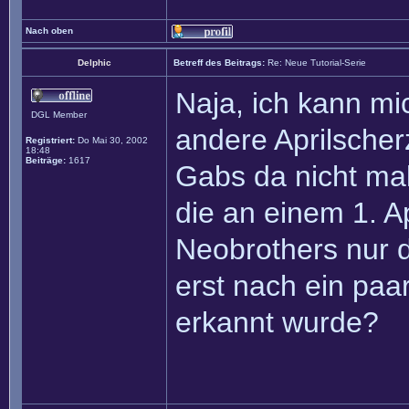
Nach oben
Delphic
Betreff des Beitrags:
Re: Neue Tutorial-Serie
Naja, ich kann mi
DGL Member
andere Aprilscherz
Registriert:
Do Mai 30, 2002
18:48
Beiträge:
1617
Gabs da nicht mal 
die an einem 1. Ap
Neobrothers nur d
erst nach ein paa
erkannt wurde?