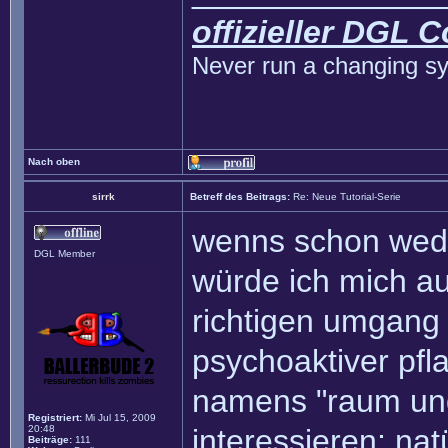
offizieller DGL 
Never run a changing sy
Nach oben
sirrk
Betreff des Beitrags:
Re: Neue Tutorial-Serie
wenns schon wede
DGL Member
würde ich mich au
richtigen umgang
psychoaktiver pfl
namens "raum und 
Registriert:
Mi Jul 15, 2009
20:48
interessieren; nat
Beiträge:
111