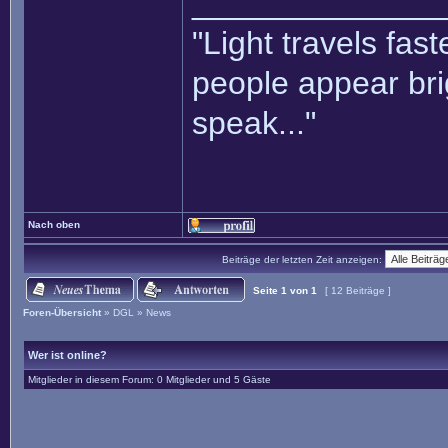
______________
"Light travels fas
people appear bri
speak..."
Nach oben
Beiträge der letzten Zeit anzeigen:
Seite
1
von
1
[ 12 Beiträge ]
Foren-Übersicht
»
DGL
»
News
Wer ist online?
Mitglieder in diesem Forum: 0 Mitglieder und 5 Gäste