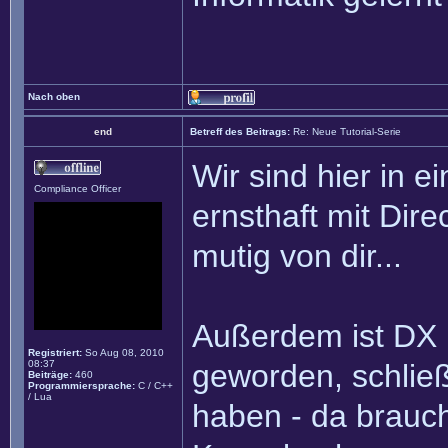
Nach oben
end
Betreff des Beitrags:
Re: Neue Tutorial-Serie
Wir sind hier in 
Compliance Officer
ernsthaft mit Dir
mutig von dir...
Außerdem ist DX
Registriert:
So Aug 08, 2010
08:37
geworden, schlie
Beiträge:
460
Programmiersprache:
C / C++
/ Lua
haben - da brauc