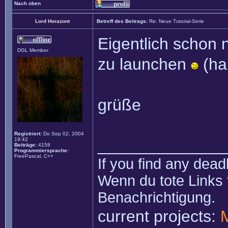
Nach oben
Lord Horazont
Betreff des Beitrags:
Re: Neue Tutorial-Serie
Eigentlich schon 
DGL Member
zu launchen
(ha
grüße
Registriert:
Do Sep 02, 2004
19:42
______________
Beiträge:
4158
Programmiersprache:
FreePascal, C++
If you find any dead
Wenn du tote Links 
Benachrichtigung.
current projects: