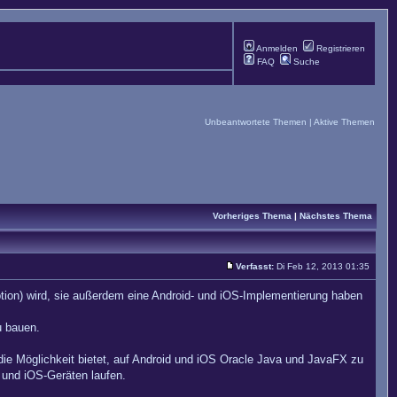
Anmelden
Registrieren
FAQ
Suche
Unbeantwortete Themen
|
Aktive Themen
Vorheriges Thema
|
Nächstes Thema
Verfasst:
Di Feb 12, 2013 01:35
ion) wird, sie außerdem eine Android- und iOS-Implementierung haben
u bauen.
ie Möglichkeit bietet, auf Android und iOS Oracle Java und JavaFX zu
- und iOS-Geräten laufen.