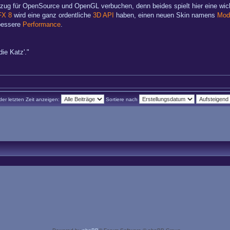
zug für OpenSource und OpenGL verbuchen, denn beides spielt hier eine wic
FX 8
wird eine ganz ordentliche
3D API
haben, einen neuen Skin namens
Mod
 bessere
Performance
.
die Katz'."
der letzten Zeit anzeigen:
Sortiere nach