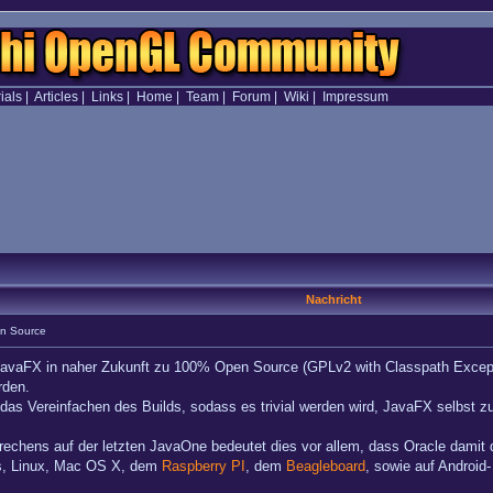
ials
|
Articles
|
Links
|
Home
|
Team
|
Forum
|
Wiki
|
Impressum
Nachricht
n Source
JavaFX in naher Zukunft zu 100% Open Source (GPLv2 with Classpath Except
rden.
 das Vereinfachen des Builds, sodass es trivial werden wird, JavaFX selbst z
hens auf der letzten JavaOne bedeutet dies vor allem, dass Oracle damit d
s, Linux, Mac OS X, dem
Raspberry PI
, dem
Beagleboard
, sowie auf Android