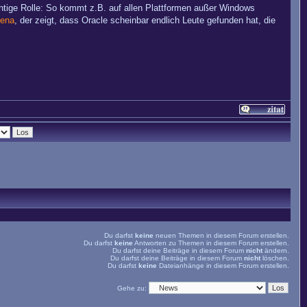
htige Rolle: So kommt z.B. auf allen Plattformen außer Windows
ena
, der zeigt, dass Oracle scheinbar endlich Leute gefunden hat, die
Du darfst
keine
neuen Themen in diesem Forum erstellen.
Du darfst
keine
Antworten zu Themen in diesem Forum erstellen.
Du darfst deine Beiträge in diesem Forum
nicht
ändern.
Du darfst deine Beiträge in diesem Forum
nicht
löschen.
Du darfst
keine
Dateianhänge in diesem Forum erstellen.
Gehe zu: