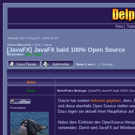
Files
|
Tutor
Aktuelle Zeit: Fr Aug 07, 2026 02:45
Foren-Übersicht
»
DGL
»
News
[JavaFX] JavaFX bald 100% Open Source
Moderator:
DGL-Team
Seite
1
von
1
[ 1 Beitrag ]
Autor
Frase
Betreff des Beitrags:
[JavaFX] JavaFX bald 100% Ope
Oracle hat soeben
bekannt gegeben
, dass 
und diese ebenfalls Open Source stellen we
Forenkatze
Dazu legen sie aktuell ihren Hauptfokus auf
Nebst dem Einlösen des OpenSource-Versprec
verwenden. Damit wird JavaFX auf Window