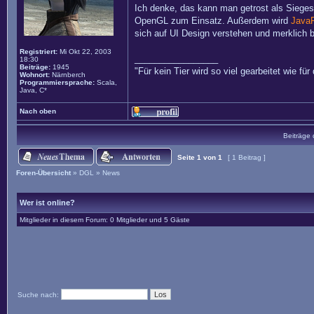
Ich denke, das kann man getrost als Sieges
OpenGL zum Einsatz. Außerdem wird
Java
sich auf UI Design verstehen und merklich
Registriert:
Mi Okt 22, 2003
_________________
18:30
Beiträge:
1945
"Für kein Tier wird so viel gearbeitet wie für 
Wohnort:
Närnberch
Programmiersprache:
Scala,
Java, C*
Nach oben
Beiträge 
Seite
1
von
1
[ 1 Beitrag ]
Foren-Übersicht
»
DGL
»
News
Wer ist online?
Mitglieder in diesem Forum: 0 Mitglieder und 5 Gäste
Suche nach: