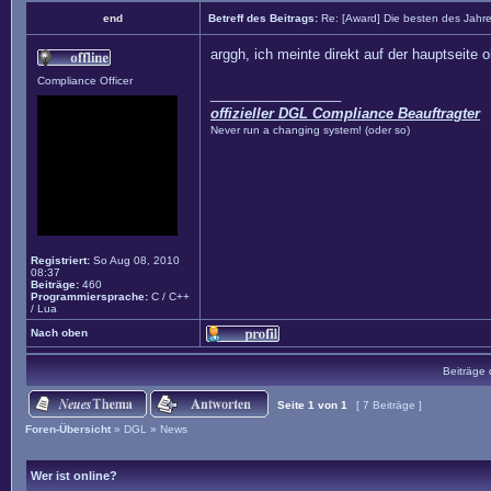
end
Betreff des Beitrags:
Re: [Award] Die besten des Jahr
arggh, ich meinte direkt auf der hauptseite 
Compliance Officer
_________________
offizieller DGL Compliance Beauftragter
Never run a changing system! (oder so)
Registriert:
So Aug 08, 2010
08:37
Beiträge:
460
Programmiersprache:
C / C++
/ Lua
Nach oben
Beiträge 
Seite
1
von
1
[ 7 Beiträge ]
Foren-Übersicht
»
DGL
»
News
Wer ist online?