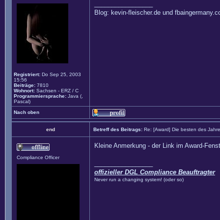
_________________
Blog: kevin-fleischer.de und fbaingermany.
Registriert:
Do Sep 25, 2003
15:56
Beiträge:
7810
Wohnort:
Sachsen - ERZ / C
Programmiersprache:
Java (,
Pascal)
Nach oben
end
Betreff des Beitrags:
Re: [Award] Die besten des Jahr
Kleine Anmerkung - der Link im Award-Fenste
Compliance Officer
_________________
offizieller DGL Compliance Beauftragter
Never run a changing system! (oder so)