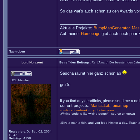
So das war's auch schon zu den Awards von
_________________
Aktuelle Projekte:
BumpMapGenerator
,
Mass
Auf meiner
Homepage
gibt auch noch paar P
Nach oben
Lord Horazont
Betreff des Beitrags:
Re: [Award] Die bessten des Jah
Sascha räumt hier ganz schön ab
DGL Member
grüße
_________________
If you find any deadlinks, please send me a not
current projects:
ManiacLab
;
aioxmpp
zombofant network
•
my photostream
„Writing code is like writing poetry“ - source unknown
„Give a man a fish, and you feed him for a day. Teach a
Registriert:
Do Sep 02, 2004
19:42
Beiträge:
4158