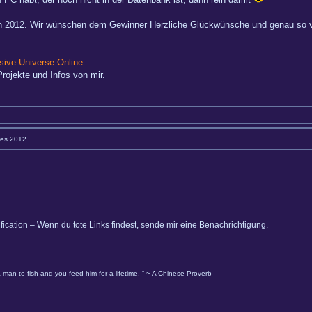
 2012. Wir wünschen dem Gewinner Herzliche Glückwünsche und genau so viel
ive Universe Online
rojekte und Infos von mir.
res 2012
ification – Wenn du tote Links findest, sende mir eine Benachrichtigung.
 man to fish and you feed him for a lifetime. “ ~ A Chinese Proverb