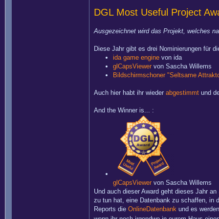
DGL Most Useful Project Aw
Ausgezeichnet wird das Projekt, welches na
Diese Jahr gibt es drei Nominierungen für d
ida game engine
von ida
glCapsViewer
von Sascha Willems
Bildschirmschoner "Seltsame Attrakt
Auch hier habt ihr wieder
abgestimmt
und de
And the Winner is... :
glCapsViewer
von Sascha Willems
Und auch dieser Award geht dieses Jahr an 
zu tun hat, eine Datenbank zu schaffen, in 
Reports die
OnlineDatenbank
und es werden t
wenn ihr noch irgendwo in eurem Haus einen