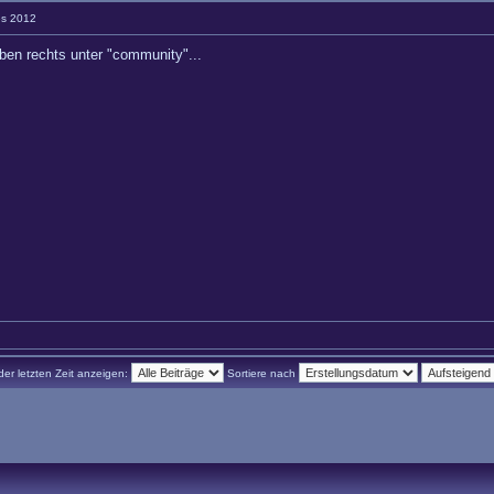
es 2012
oben rechts unter "community"...
der letzten Zeit anzeigen:
Sortiere nach