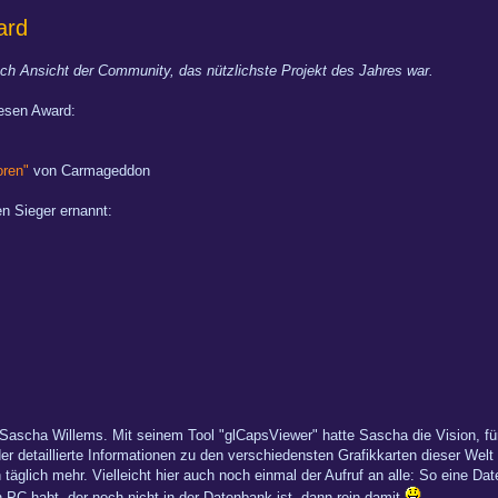
ard
ch Ansicht der Community, das nützlichste Projekt des Jahres war.
iesen Award:
oren"
von Carmageddon
n Sieger ernannt:
Sascha Willems. Mit seinem Tool "glCapsViewer" hatte Sascha die Vision, fü
der detaillierte Informationen zu den verschiedensten Grafikkarten dieser Wel
äglich mehr. Vielleicht hier auch noch einmal der Aufruf an alle: So eine Dat
 PC habt, der noch nicht in der Datenbank ist, dann rein damit