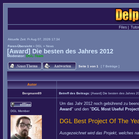
Files
|
Tutor
Aktuelle Zeit: Fr Aug 07, 2026 17:34
Foren-Übersicht
»
DGL
»
News
[Award] Die besten des Jahres 2012
Moderator:
DGL-Team
Seite
1
von
1
[ 7 Beiträge ]
Autor
Bergmann89
Betreff des Beitrags:
[Award] Die besten des Jahres 2
Um das Jahr 2012 noch gebührend zu beenden
Award
" und den "
DGL Most Useful Projec
DGL Member
DGL Best Project Of The Ye
Ausgezeichnet wird das Projekt, welches n