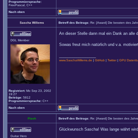
Programmiersprache:
FreePascal, C++
Nach oben
Sascha Willems
Betreff des Beitrags:
Re: [Award] Die bessten des Jah
An dieser Stelle dann mal ein Dank an alle
DGL Member
Sowas freut mich natürlich und v.a. motivier
_________________
www.SaschaWillems.de
|
GitHub
|
Twitter
|
GPU Datenba
Registriert:
Mo Sep 23, 2002
19:27
Beiträge:
5812
Programmiersprache:
C++
Nach oben
Flash
Betreff des Beitrags:
Re: [Award] Die besten des Jahr
Glückwunsch Sascha! Was lange währt wird
Guitar Hero