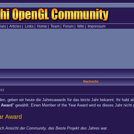
ials
|
Articles
|
Links
|
Home
|
Team
|
Forum
|
Wiki
|
Impressum
Nachricht
012
, geben wir heute die Jahresawards für das letzte Jahr bekannt. Ihr habt abg
t Award
" gewählt. Einen Member of the Year Award wird es dieses Jahr nicht
ar Award
ach Ansicht der Community, das Beste Projekt des Jahres war.