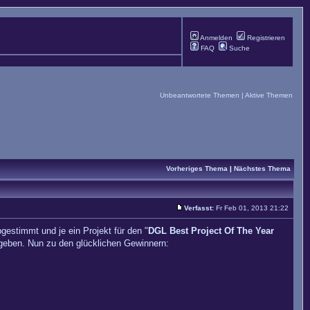
Anmelden
Registrieren
FAQ
Suche
Unbeantwortete Themen
|
Aktive Themen
Vorheriges Thema
|
Nächstes Thema
Verfasst:
Fr Feb 01, 2013 21:22
estimmt und je ein Projekt für den "
DGL Best Project Of The Year
 geben. Nun zu den glücklichen Gewinnern: