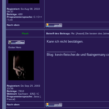
Registriert:
So Aug 08, 2010
08:37
Beiträge:
460
Programmiersprache:
C / C++
/ Lua
Nach oben
Flash
Betreff des Beitrags:
Re: [Award] Die besten des Jahr
Kann ich nicht bestätigen.
Guitar Hero
_________________
Blog: kevin-fleischer.de und fbaingermany.
Registriert:
Do Sep 25, 2003
15:56
Beiträge:
7810
Wohnort:
Sachsen - ERZ / C
Programmiersprache:
Java (,
Pascal)
Nach oben