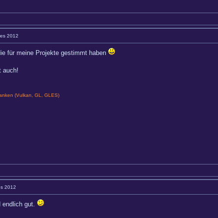
res 2012
 die für meine Projekte gestimmt haben
t auch!
nken (Vulkan, GL, GLES)
es 2012
 endlich gut.