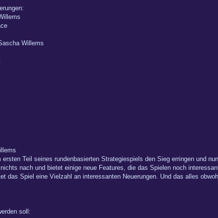
ierungen:
Willems
ace
Sascha Willems
:
llems
sten Teil seines rundenbasierten Strategiespiels den Sieg erringen und nun,
 nichts nach und bietet einige neue Features, die das Spielen noch interess
et das Spiel eine Vielzahl an interessanten Neuerungen. Und das alles obwoh
erden soll: