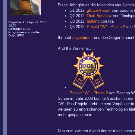
Diese Jahr gibt es die folgenden vier Nomin
Q1 2012:
glCapsViewer
von Sascha 
Q2 2012:
Fluid Sandbox
von Finalsp
Q3 2012:
Idaland
von Ida
Registriert:
Di Apr 29, 2008
18:56
Q4 2012:
Projekt "W" - Phase 2
von 
Beiträge:
1213
Programmiersprache:
Delphi/FPC
Ihr habt
abgestimmt
und den Sieger ernannt
And the Winner is... :
Projekt "W" - Phase 2
von Sascha Wi
Schon im Jahr 2008 konnte Sascha mit dem er
"W". Das Projekt steht seinem Vorgänger in
weiteren zu erforschenden Technologien biet
mehr gespannt sein.
Nun zum zweiten Award der heut verliehen w