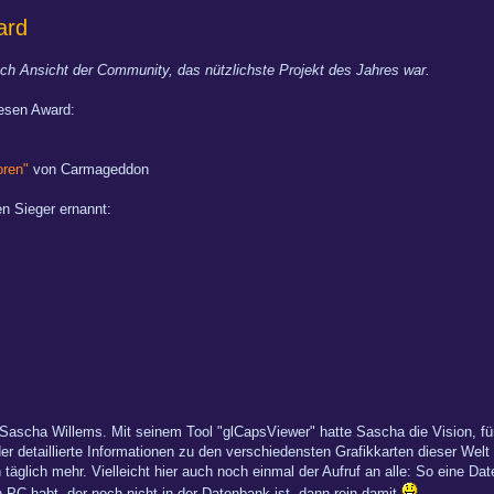
ard
ch Ansicht der Community, das nützlichste Projekt des Jahres war.
iesen Award:
oren"
von Carmageddon
n Sieger ernannt:
Sascha Willems. Mit seinem Tool "glCapsViewer" hatte Sascha die Vision, fü
der detaillierte Informationen zu den verschiedensten Grafikkarten dieser Wel
äglich mehr. Vielleicht hier auch noch einmal der Aufruf an alle: So eine Dat
 PC habt, der noch nicht in der Datenbank ist, dann rein damit