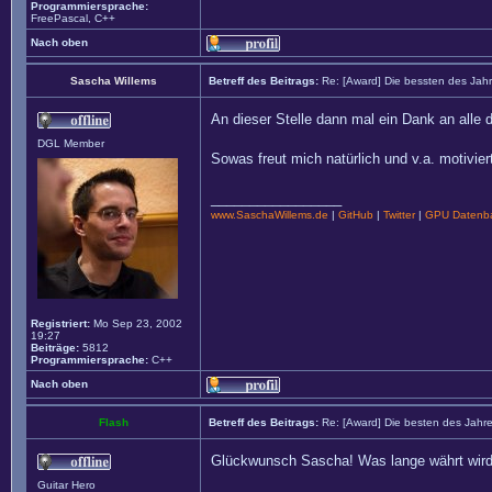
Programmiersprache:
FreePascal, C++
Nach oben
Sascha Willems
Betreff des Beitrags:
Re: [Award] Die bessten des Jah
An dieser Stelle dann mal ein Dank an alle
DGL Member
Sowas freut mich natürlich und v.a. motivier
_________________
www.SaschaWillems.de
|
GitHub
|
Twitter
|
GPU Datenba
Registriert:
Mo Sep 23, 2002
19:27
Beiträge:
5812
Programmiersprache:
C++
Nach oben
Flash
Betreff des Beitrags:
Re: [Award] Die besten des Jahr
Glückwunsch Sascha! Was lange währt wird
Guitar Hero