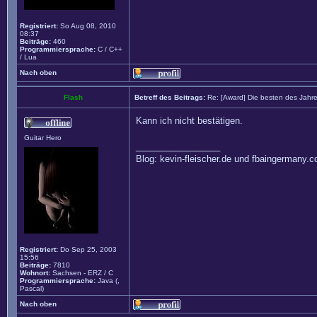
Registriert:
So Aug 08, 2010
08:37
Beiträge:
460
Programmiersprache:
C / C++
/ Lua
Nach oben
Flash
Betreff des Beitrags:
Re: [Award] Die besten des Jahr
Kann ich nicht bestätigen.
Guitar Hero
_________________
Blog: kevin-fleischer.de und fbaingermany.
Registriert:
Do Sep 25, 2003
15:56
Beiträge:
7810
Wohnort:
Sachsen - ERZ / C
Programmiersprache:
Java (,
Pascal)
Nach oben