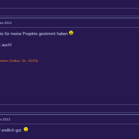
res 2012
 die für meine Projekte gestimmt haben
t auch!
nken (Vulkan, GL, GLES)
es 2012
 endlich gut.