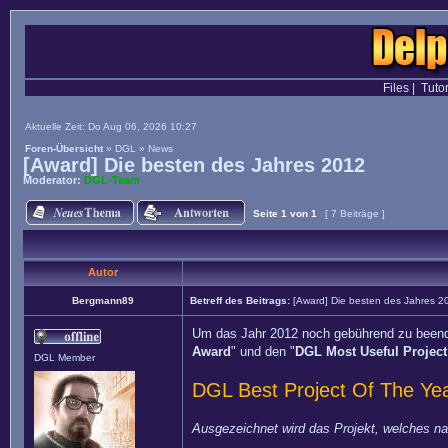
Files
|
Tutor
Aktuelle Zeit: Do Aug 06, 2026 10:27
Foren-Übersicht
»
DGL
»
News
[Award] Die besten des Jahres 2012
Moderator:
DGL-Team
Seite
1
von
1
[ 7 Beiträge ]
Autor
Bergmann89
Betreff des Beitrags:
[Award] Die besten des Jahres 2
Um das Jahr 2012 noch gebührend zu beenden
Award
" und den "
DGL Most Useful Projec
DGL Member
DGL Best Project Of The Ye
Ausgezeichnet wird das Projekt, welches n