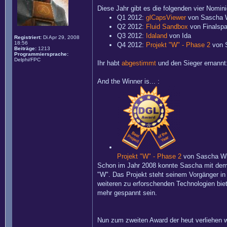
Diese Jahr gibt es die folgenden vier Nomin
Q1 2012:
glCapsViewer
von Sascha 
Q2 2012:
Fluid Sandbox
von Finalsp
Q3 2012:
Idaland
von Ida
Registriert:
Di Apr 29, 2008
18:56
Q4 2012:
Projekt "W" - Phase 2
von 
Beiträge:
1213
Programmiersprache:
Delphi/FPC
Ihr habt
abgestimmt
und den Sieger ernannt
And the Winner is... :
Projekt "W" - Phase 2
von Sascha Wi
Schon im Jahr 2008 konnte Sascha mit dem er
"W". Das Projekt steht seinem Vorgänger in
weiteren zu erforschenden Technologien biet
mehr gespannt sein.
Nun zum zweiten Award der heut verliehen w