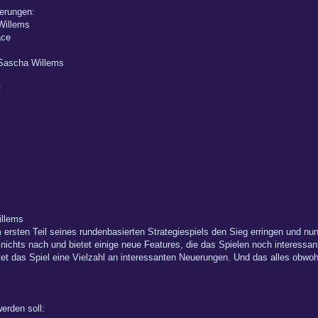
ierungen:
Willems
ace
Sascha Willems
:
llems
sten Teil seines rundenbasierten Strategiespiels den Sieg erringen und nun,
 nichts nach und bietet einige neue Features, die das Spielen noch interess
et das Spiel eine Vielzahl an interessanten Neuerungen. Und das alles obwoh
erden soll: