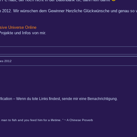
 2012. Wir wünschen dem Gewinner Herzliche Glückwünsche und genau so viel
ive Universe Online
rojekte und Infos von mir.
res 2012
ification – Wenn du tote Links findest, sende mir eine Benachrichtigung.
 man to fish and you feed him for a lifetime. “ ~ A Chinese Proverb