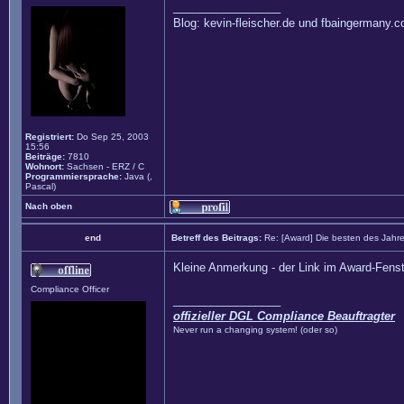
_________________
Blog: kevin-fleischer.de und fbaingermany.
Registriert:
Do Sep 25, 2003
15:56
Beiträge:
7810
Wohnort:
Sachsen - ERZ / C
Programmiersprache:
Java (,
Pascal)
Nach oben
end
Betreff des Beitrags:
Re: [Award] Die besten des Jahr
Kleine Anmerkung - der Link im Award-Fenste
Compliance Officer
_________________
offizieller DGL Compliance Beauftragter
Never run a changing system! (oder so)