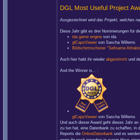
DGL Most Useful Project Aw
Ausgezeichnet wird das Projekt, welches na
Diese Jahr gibt es drei Nominierungen für d
ida game engine
von ida
glCapsViewer
von Sascha Willems
Bildschirmschoner "Seltsame Attrakt
Auch hier habt ihr wieder
abgestimmt
und de
And the Winner is... :
glCapsViewer
von Sascha Willems
Und auch dieser Award geht dieses Jahr an 
zu tun hat, eine Datenbank zu schaffen, in 
Reports die
OnlineDatenbank
und es werden t
wenn ihr noch irgendwo in eurem Haus einen