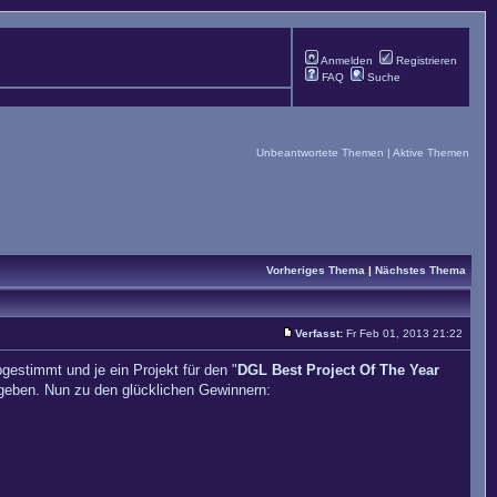
Anmelden
Registrieren
FAQ
Suche
Unbeantwortete Themen
|
Aktive Themen
Vorheriges Thema
|
Nächstes Thema
Verfasst:
Fr Feb 01, 2013 21:22
estimmt und je ein Projekt für den "
DGL Best Project Of The Year
 geben. Nun zu den glücklichen Gewinnern: