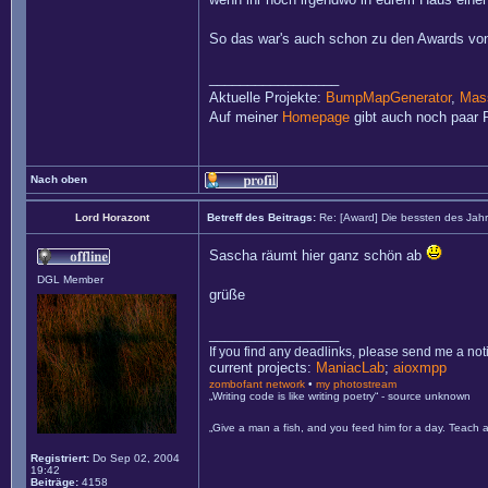
So das war's auch schon zu den Awards von
_________________
Aktuelle Projekte:
BumpMapGenerator
,
Mass
Auf meiner
Homepage
gibt auch noch paar P
Nach oben
Lord Horazont
Betreff des Beitrags:
Re: [Award] Die bessten des Jah
Sascha räumt hier ganz schön ab
DGL Member
grüße
_________________
If you find any deadlinks, please send me a not
current projects:
ManiacLab
;
aioxmpp
zombofant network
•
my photostream
„Writing code is like writing poetry“ - source unknown
„Give a man a fish, and you feed him for a day. Teach a
Registriert:
Do Sep 02, 2004
19:42
Beiträge:
4158