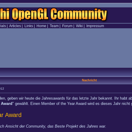
ials
|
Articles
|
Links
|
Home
|
Team
|
Forum
|
Wiki
|
Impressum
Nachricht
012
, geben wir heute die Jahresawards für das letzte Jahr bekannt. Ihr habt abg
t Award
" gewählt. Einen Member of the Year Award wird es dieses Jahr nicht
ar Award
ach Ansicht der Community, das Beste Projekt des Jahres war.