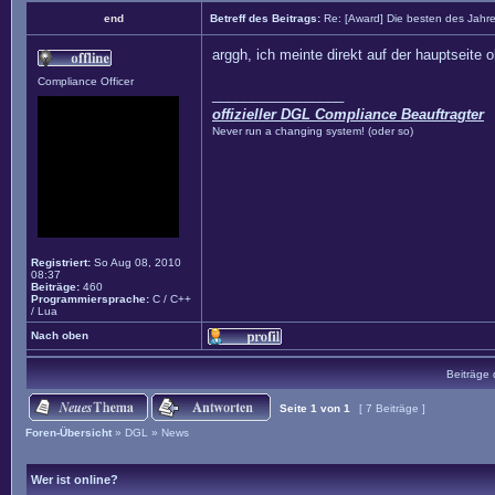
end
Betreff des Beitrags:
Re: [Award] Die besten des Jahr
arggh, ich meinte direkt auf der hauptseite 
Compliance Officer
_________________
offizieller DGL Compliance Beauftragter
Never run a changing system! (oder so)
Registriert:
So Aug 08, 2010
08:37
Beiträge:
460
Programmiersprache:
C / C++
/ Lua
Nach oben
Beiträge 
Seite
1
von
1
[ 7 Beiträge ]
Foren-Übersicht
»
DGL
»
News
Wer ist online?