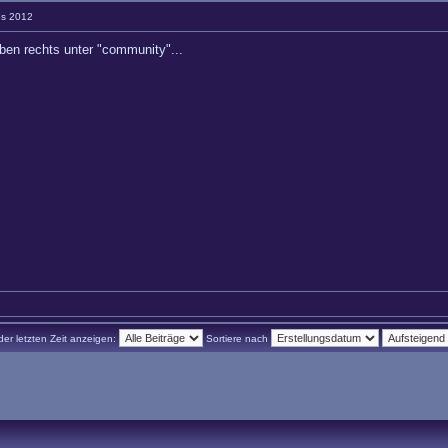
es 2012
oben rechts unter "community"...
der letzten Zeit anzeigen:
Sortiere nach