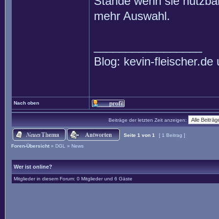
Stände wenn sie nutzba
mehr Auswahl.
_________________
Blog: kevin-fleischer.d
Nach oben
Beiträge der letzten Zeit anzeigen:
Seite
1
von
1
[ 1 Beitrag ]
Foren-Übersicht
»
DGL
»
News
Wer ist online?
Mitglieder in diesem Forum: 0 Mitglieder und 6 Gäste