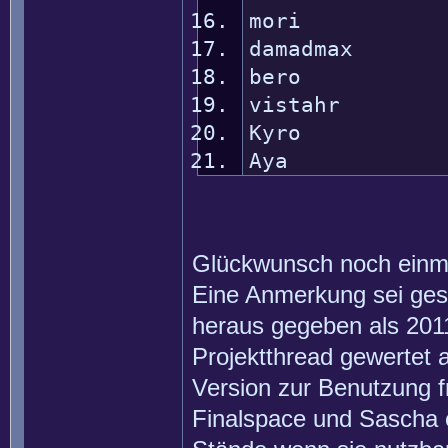
mori :. (R
damadmax .. 
bero . (
vistahr . (
Kyro . (V
Aya . (Sha
Glückwunsch noch einmal
Eine Anmerkung sei gest
heraus gegeben als 201
Projektthread gewertet 
Version zur Benutzung 
Finalspace und Sascha e