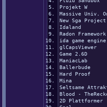
Fluid Sandbo
Projekt W 
Massive Univ. O
New Sga Proje
Idaland 
Radon Framewo
ida game engi
glCapsViewe
Game 2.6D
ManiacLab
Ballerbud
Hard Proo
Mina 
Seltsame Attrak
Blood - TheReck
2D Plattfor