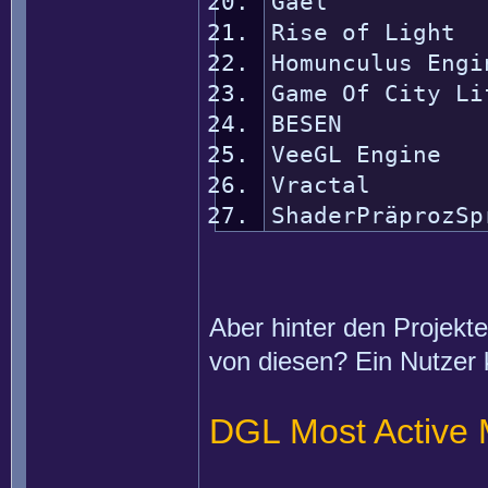
Gael 
Rise of Lig
Homunculus En
Game Of City 
BESEN
VeeGL Engi
Vracta
ShaderPräprozSp
Aber hinter den Projekt
von diesen? Ein Nutzer 
DGL Most Active