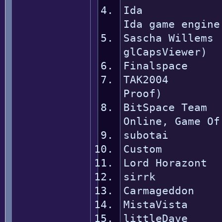
Ida :::::::
Ida game engine
Sascha Willems
glCapsViewer)
Finalspace ::
TAK2004 ....
Proof)
BitSpace Team 
Online, Game Of
subotai ::
Custom ....
Lord Horazont 
sirrk ....
Carmageddon :
MistaVista :.
littleDave .