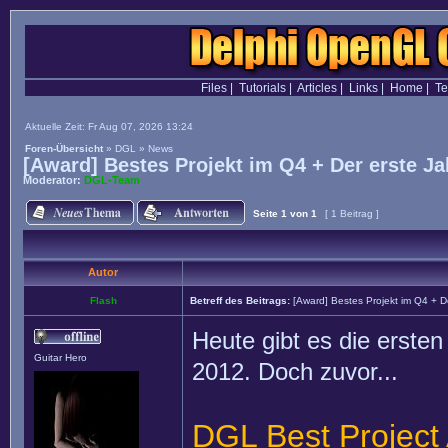
Files
|
Tutorials
|
Articles
|
Links
|
Home
|
T
Aktuelle Zeit: Fr Aug 07, 2026 13:24
Foren-Übersicht
»
DGL
»
News
[Award] Bestes Projekt im Q4 + Der erste J
Moderator:
DGL-Team
Seite
1
von
1
[ 1 Beitrag ]
Autor
Flash
Betreff des Beitrags:
[Award] Bestes Projekt im Q4 + D
Heute gibt es die erste
Guitar Hero
2012. Doch zuvor...
DGL Best Project