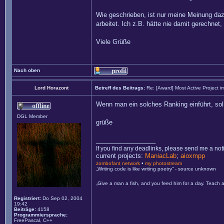
Wie geschrieben, ist nur meine Meinung daz
arbeitet. Ich z.B. hätte nie damit gerechn
Viele Grüße
Nach oben
Lord Horazont
Betreff des Beitrags:
Re: [Award] Most Active Project 
Wenn man ein solches Ranking einführt, soll
DGL Member
grüße
_________________
If you find any deadlinks, please send me a not
current projects:
ManiacLab
;
aioxmpp
zombofant network
•
my photostream
„Writing code is like writing poetry“ - source unknown
„Give a man a fish, and you feed him for a day. Teach a
Registriert:
Do Sep 02, 2004
19:42
Beiträge:
4158
Programmiersprache:
FreePascal, C++