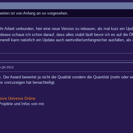
rten ist von Anfang an so vorgesehen.
hr Arbeit verbunden, hier eine neue Version zu releasen, als mal kurz ein Upd
ease schaue ich schon darauf, dass alles stabil läuft bevor ich es auf die Öf
erell kann natürlich ein Update auch wertvoller/umfangreicher ausfallen, als 
im Q4 2012
is. Der Award bewertet ja nicht die Qualität sondern die Quantität (mehr ode
s vorzuzeigen hat benachteiligt.
ive Universe Online
rojekte und Infos von mir.