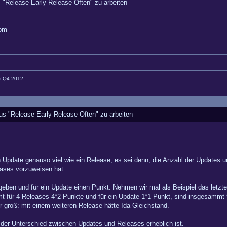
s "Release Early Release Often" zu arbeiten
com
im Q4 2012
dus "Release Early Release Often" zu arbeiten
n Update genauso viel wie ein Release, es sei denn, die Anzahl der Updates un
eases vorzuweisen hat.
geben und für ein Update einen Punkt. Nehmen wir mal als Beispiel das letzte
für 4 Releases 4*2 Punkte und für ein Update 1*1 Punkt, sind insgesammt 
hr groß: mit einem weiteren Release hätte Ida Gleichstand.
a der Unterschied zwischen Updates und Releases erheblich ist.