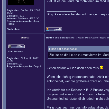
Ziel ist es die Leute zu motivieren im Modu
_________________
Registriert:
Do Sep 25, 2003
15:56
Blog: kevin-fleischer.de und fbaingermany.
Beiträge:
7810
Wohnort:
Sachsen - ERZ / C
Programmiersprache:
Java (,
Pascal)
Nach oben
subotai
Betreff des Beitrags:
Re: [Award] Most Active Project 
Flash hat geschrieben:
DGL Member
Ziel ist es die Leute zu motivieren im Mo
Registriert:
Di Jun 12, 2012
21:26
Beiträge:
112
Programmiersprache:
Delphi
Genau darauf will ich doch eben raus
Wenn ichs richtig verstanden habe, zählt ei
entscheidet, wer die größere Anzahl an Rel
Ich würde für ein Release z.B. 2 Punkte ver
insgesammt also 7 Punkte. Sascha bekommt 
Unterschied ist letztendlich jedoch nicht se
Mir ist das auch nur deshalb aufgefallen, d