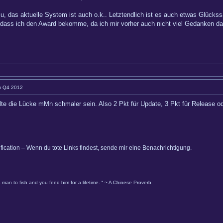
u, das aktuelle System ist auch o.k.. Letztendlich ist es auch etwas Glücks
et, dass ich den Award bekomme, da ich mir vorher auch nicht viel Gedanken d
im Q4 2012
te die Lücke mMn schmaler sein. Also 2 Pkt für Update, 3 Pkt für Release od
ification – Wenn du tote Links findest, sende mir eine Benachrichtigung.
 man to fish and you feed him for a lifetime. “ ~ A Chinese Proverb