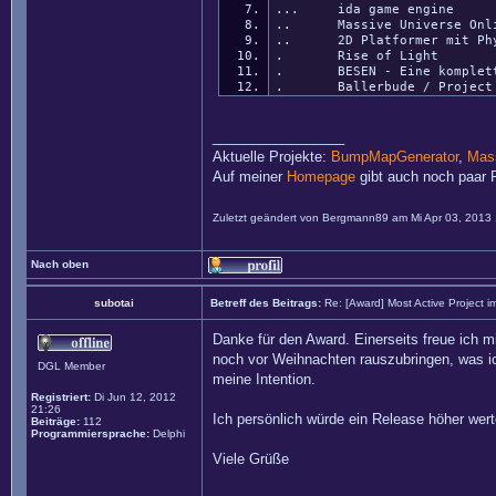
... ida game engine
.. Massive Universe Onl
.. 2D Platformer mit Phy
. Rise of Light
. BESEN - Eine komplette 
. Ballerbude / Project 
_________________
Aktuelle Projekte:
BumpMapGenerator
,
Mass
Auf meiner
Homepage
gibt auch noch paar P
Zuletzt geändert von
Bergmann89
am Mi Apr 03, 2013 
Nach oben
subotai
Betreff des Beitrags:
Re: [Award] Most Active Project 
Danke für den Award. Einerseits freue ich mic
noch vor Weihnachten rauszubringen, was ich
DGL Member
meine Intention.
Registriert:
Di Jun 12, 2012
21:26
Ich persönlich würde ein Release höher wert
Beiträge:
112
Programmiersprache:
Delphi
Viele Grüße