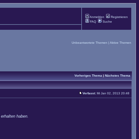
Anmelden
Registrieren
FAQ
Suche
Unbeantwortete Themen
|
Aktive Themen
Vorheriges Thema
|
Nächstes Thema
Verfasst:
Mi Jan 02, 2013 20:48
 erhalten haben.