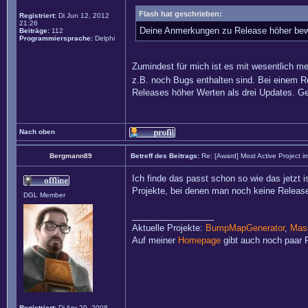
Flash hat geschrieben:
Registriert:
Di Jun 12, 2012
21:26
Deine Anmerkungen zu Release höher bewe
Beiträge:
112
Programmiersprache:
Delphi
Zumindest für mich ist es mit wesentlich me
z.B. noch Bugs enthalten sind. Bei einem Rel
Releases höher Werten als drei Updates. Gen
Nach oben
Bergmann89
Betreff des Beitrags:
Re: [Award] Most Active Project 
Ich finde das passt schon so wie das jetzt 
Projekte, bei denen man noch keine Release
DGL Member
_________________
Aktuelle Projekte:
BumpMapGenerator
,
Mass
Auf meiner
Homepage
gibt auch noch paar P
Registriert:
Di Apr 29, 2008