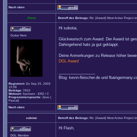
Nach oben
Flash
Betreff des Beitrags:
Re: [Award] Most Active Project 
Hi subotai,
Guitar Hero
Glückwunsch zum Award. Der Award ist gerad
Dahingehend hats ja gut geklappt.
Deine Anmerkungen zu Release höher bewert
DGL Award
_________________
Blog: kevin-fleischer.de und fbaingermany.
Registriert:
Do Sep 25, 2003
15:56
Beiträge:
7810
Wohnort:
Sachsen - ERZ / C
Programmiersprache:
Java (,
Pascal)
Nach oben
subotai
Betreff des Beitrags:
Re: [Award] Most Active Project 
Hi Flash,
DGL Member