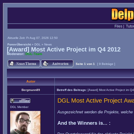
Files
|
Tutor
Aktuelle Zeit: Fr Aug 07, 2026 12:50
Foren-Übersicht
»
DGL
»
News
[Award] Most Active Project im Q4 2012
Moderator:
DGL-Team
Seite
1
von
1
[ 9 Beiträge ]
Autor
Bergmann89
Betreff des Beitrags:
[Award] Most Active Project im Q
DGL Most Active Project Aw
DGL Member
Ausgezeichnet werden die Projekte, welche 
And the Winners is... :