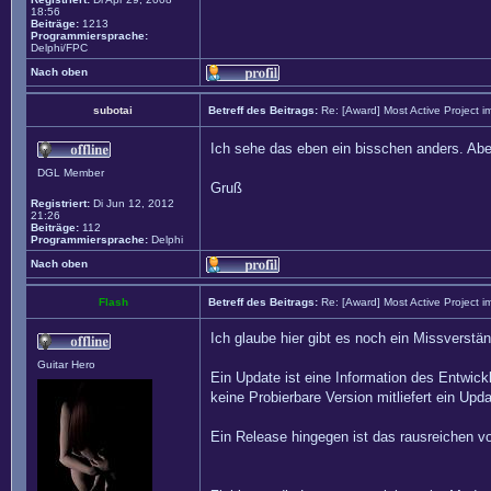
18:56
Beiträge:
1213
Programmiersprache:
Delphi/FPC
Nach oben
subotai
Betreff des Beitrags:
Re: [Award] Most Active Project 
Ich sehe das eben ein bisschen anders. Abe
DGL Member
Gruß
Registriert:
Di Jun 12, 2012
21:26
Beiträge:
112
Programmiersprache:
Delphi
Nach oben
Flash
Betreff des Beitrags:
Re: [Award] Most Active Project 
Ich glaube hier gibt es noch ein Missverst
Guitar Hero
Ein Update ist eine Information des Entwick
keine Probierbare Version mitliefert ein Upda
Ein Release hingegen ist das rausreichen 