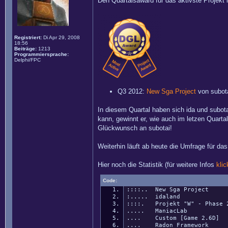
Den Quartalsaward für das aktivste Projekt i
Registriert:
Di Apr 29, 2008
18:56
Beiträge:
1213
Programmiersprache:
Delphi/FPC
Q3 2012:
New Sga Project
von subot
In diesem Quartal haben sich ida und subot
kann, gewinnt er, wie auch im letzen Quarta
Glückwunsch an subotai!
Weiterhin läuft ab heute die Umfrage für da
Hier noch die Statistik (für weitere Infos
klic
Code:
::::.. New Sga Project
:..... idaland
::::. Projekt "W" - Phase 
..... ManiacLab
.... Custom [Game 2.6D]
.... Radon Framework