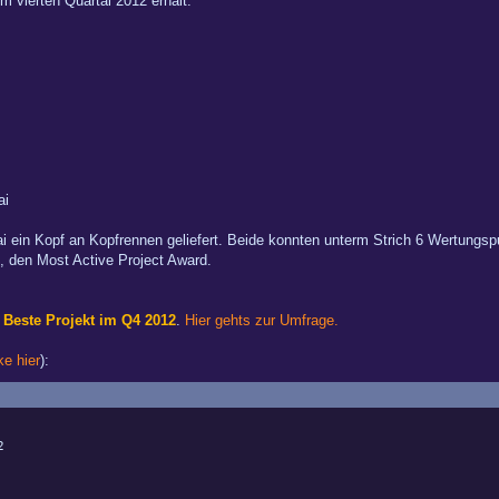
m vierten Quartal 2012 erhält:
ai
ai ein Kopf an Kopfrennen geliefert. Beide konnten unterm Strich 6 Wertungsp
l, den Most Active Project Award.
s
Beste Projekt im Q4 2012
.
Hier gehts zur Umfrage.
ke hier
):
2