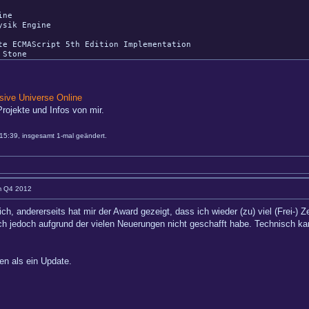
ine
sik Engine
ECMAScript 5th Edition Implementation
Stone
ive Universe Online
rojekte und Infos von mir.
15:39, insgesamt 1-mal geändert.
im Q4 2012
h, andererseits hat mir der Award gezeigt, dass ich wieder (zu) viel (Frei-) Ze
 jedoch aufgrund der vielen Neuerungen nicht geschafft habe. Technisch kann
en als ein Update.