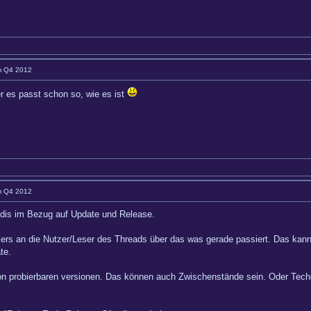
im Q4 2012
r es passt schon so, wie es ist
im Q4 2012
ändis im Bezug auf Update und Release.
lers an die Nutzer/Leser des Threads über das was gerade passiert. Das kann t
te.
von probierbaren versionen. Das können auch Zwischenstände sein. Oder Tec