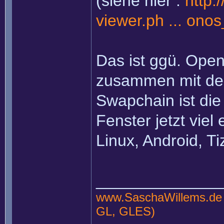
(siehe hier :
http:
viewer.ph ... onos
Das ist ggü. Open
zusammen mit de
Swapchain ist die
Fenster jetzt viel
Linux, Android, Ti
______________
www.SaschaWillems.de
GL, GLES)