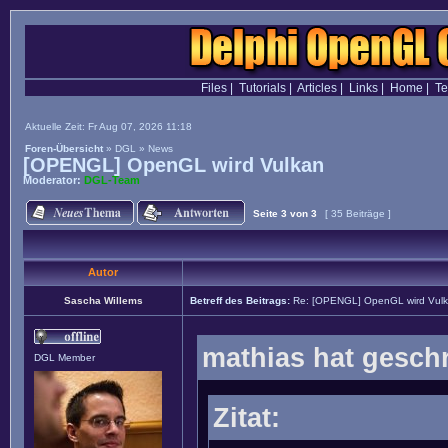
Files
|
Tutorials
|
Articles
|
Links
|
Home
|
T
Aktuelle Zeit: Fr Aug 07, 2026 11:18
Foren-Übersicht
»
DGL
»
News
[OPENGL] OpenGL wird Vulkan
Moderator:
DGL-Team
Seite
3
von
3
[ 35 Beiträge ]
Autor
Sascha Willems
Betreff des Beitrags:
Re: [OPENGL] OpenGL wird Vul
mathias hat gesch
DGL Member
Zitat: