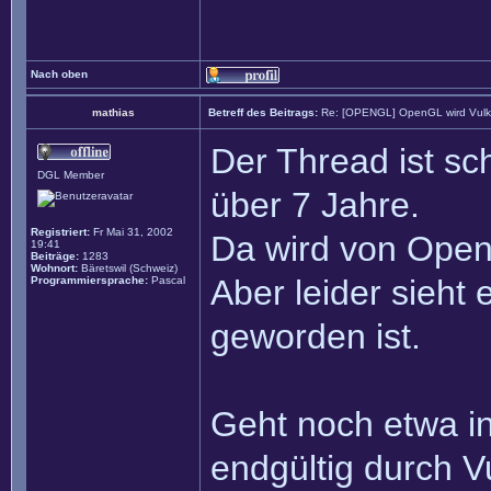
Nach oben
mathias
Betreff des Beitrags:
Re: [OPENGL] OpenGL wird Vul
Der Thread ist sc
DGL Member
über 7 Jahre.
Registriert:
Fr Mai 31, 2002
Da wird von Open
19:41
Beiträge:
1283
Wohnort:
Bäretswil (Schweiz)
Aber leider sieht
Programmiersprache:
Pascal
geworden ist.
Geht noch etwa in
endgültig durch V