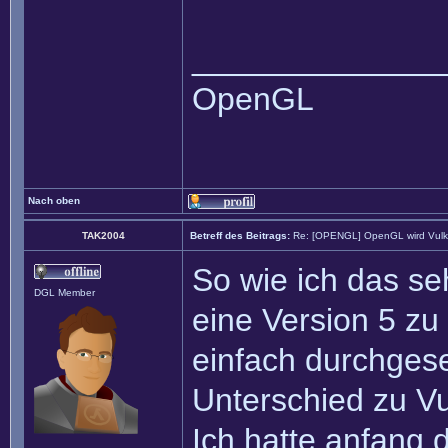
______________
OpenGL
Nach oben
TAK2004
Betreff des Beitrags:
Re: [OPENGL] OpenGL wird Vul
So wie ich das s
DGL Member
eine Version 5 zu
einfach durchges
Unterschied zu Vu
Ich hatte anfang 