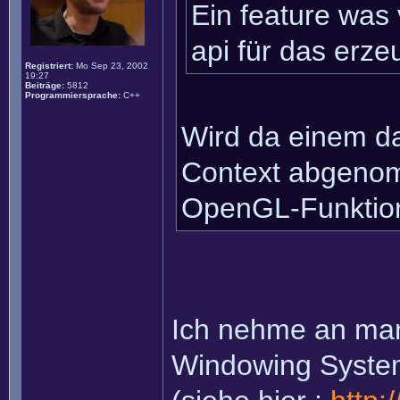
Ein feature was
api für das erze
Registriert:
Mo Sep 23, 2002
19:27
Beiträge:
5812
Programmiersprache:
C++
Wird da einem da
Context abgenom
OpenGL-Funktion
Ich nehme an man 
Windowing System