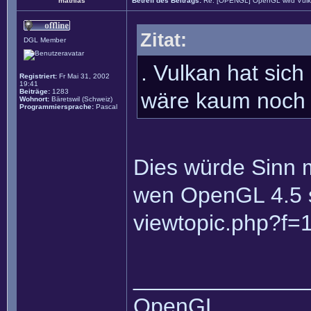
mathias
Betreff des Beitrags:
Re: [OPENGL] OpenGL wird Vul
Zitat:
DGL Member
. Vulkan hat sic
Registriert:
Fr Mai 31, 2002
19:41
Beiträge:
1283
wäre kaum noch 
Wohnort:
Bäretswil (Schweiz)
Programmiersprache:
Pascal
Dies würde Sinn m
wen OpenGL 4.5 sc
viewtopic.php?f=
______________
OpenGL