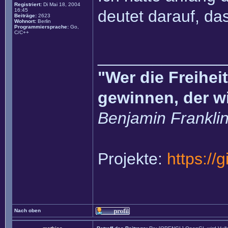
Registriert:
Di Mai 18, 2004
16:45
deutet darauf, da
Beiträge:
2623
Wohnort:
Berlin
Programmiersprache:
Go,
C/C++
______________
"Wer die Freihei
gewinnen, der w
Benjamin Frankli
Projekte:
https://
Nach oben