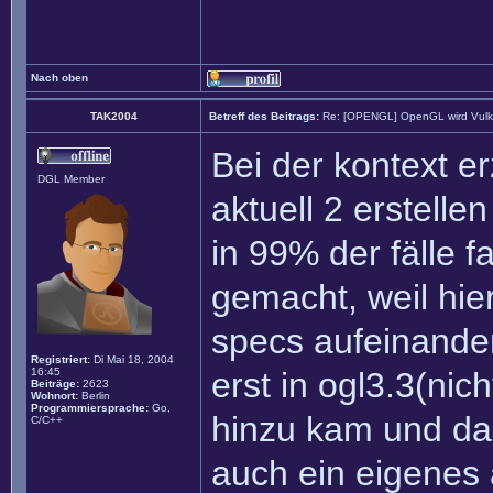
Nach oben
TAK2004
Betreff des Beitrags:
Re: [OPENGL] OpenGL wird Vul
Bei der kontext 
DGL Member
aktuell 2 erstell
in 99% der fälle f
gemacht, weil hie
specs aufeinande
Registriert:
Di Mai 18, 2004
16:45
erst in ogl3.3(nic
Beiträge:
2623
Wohnort:
Berlin
Programmiersprache:
Go,
hinzu kam und da
C/C++
auch ein eigenes 