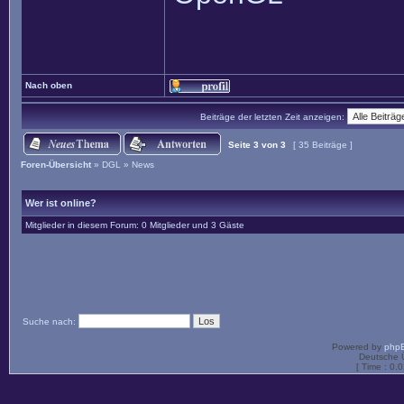
Nach oben
Beiträge der letzten Zeit anzeigen:
Seite
3
von
3
[ 35 Beiträge ]
Foren-Übersicht
»
DGL
»
News
Wer ist online?
Mitglieder in diesem Forum: 0 Mitglieder und 3 Gäste
Suche nach:
Powered by
php
Deutsche 
[ Time : 0.