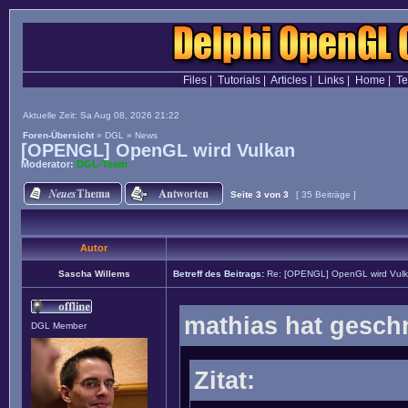
Files
|
Tutorials
|
Articles
|
Links
|
Home
|
T
Aktuelle Zeit: Sa Aug 08, 2026 21:22
Foren-Übersicht
»
DGL
»
News
[OPENGL] OpenGL wird Vulkan
Moderator:
DGL-Team
Seite
3
von
3
[ 35 Beiträge ]
Autor
Sascha Willems
Betreff des Beitrags:
Re: [OPENGL] OpenGL wird Vul
mathias hat gesch
DGL Member
Zitat: