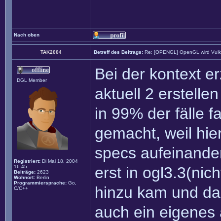
Nach oben
TAK2004
Betreff des Beitrags:
Re: [OPENGL] OpenGL wird Vul
Bei der kontext 
DGL Member
aktuell 2 erstell
in 99% der fälle f
gemacht, weil hie
specs aufeinande
Registriert:
Di Mai 18, 2004
16:45
erst in ogl3.3(nic
Beiträge:
2623
Wohnort:
Berlin
Programmiersprache:
Go,
hinzu kam und da
C/C++
auch ein eigenes 