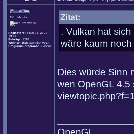
mathias
Betreff des Beitrags:
Re: [OPENGL] OpenGL wird Vul
Zitat:
DGL Member
. Vulkan hat sic
Registriert:
Fr Mai 31, 2002
19:41
Beiträge:
1283
wäre kaum noch 
Wohnort:
Bäretswil (Schweiz)
Programmiersprache:
Pascal
Dies würde Sinn m
wen OpenGL 4.5 sc
viewtopic.php?f=
______________
OpenGL