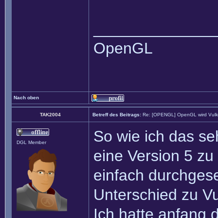
______________
OpenGL
Nach oben
TAK2004
Betreff des Beitrags:
Re: [OPENGL] OpenGL wird Vul
So wie ich das s
DGL Member
eine Version 5 zu
einfach durchges
Unterschied zu Vu
Ich hatte anfang 