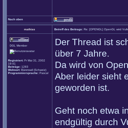
Nach oben
mathias
Betreff des Beitrags:
Re: [OPENGL] OpenGL wird Vul
Der Thread ist sc
DGL Member
über 7 Jahre.
Registriert:
Fr Mai 31, 2002
Da wird von Open
19:41
Beiträge:
1283
Wohnort:
Bäretswil (Schweiz)
Aber leider sieht
Programmiersprache:
Pascal
geworden ist.
Geht noch etwa in
endgültig durch V