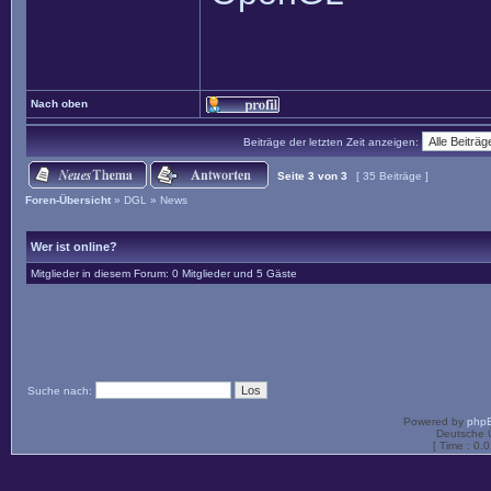
Nach oben
Beiträge der letzten Zeit anzeigen:
Seite
3
von
3
[ 35 Beiträge ]
Foren-Übersicht
»
DGL
»
News
Wer ist online?
Mitglieder in diesem Forum: 0 Mitglieder und 5 Gäste
Suche nach:
Powered by
php
Deutsche 
[ Time : 0.