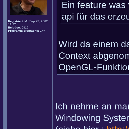
Ein feature was
api für das erze
Registriert:
Mo Sep 23, 2002
19:27
Beiträge:
5812
Programmiersprache:
C++
Wird da einem da
Context abgenom
OpenGL-Funktion
Ich nehme an man 
Windowing System