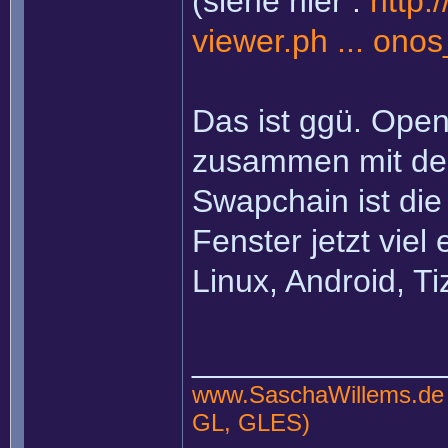
(siehe hier :
http:
viewer.ph ... onos
Das ist ggü. Open
zusammen mit de
Swapchain ist die
Fenster jetzt viel
Linux, Android, Ti
______________
www.SaschaWillems.de
GL, GLES)