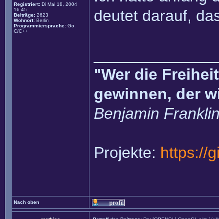
Registriert:
Di Mai 18, 2004
16:45
deutet darauf, da
Beiträge:
2623
Wohnort:
Berlin
Programmiersprache:
Go,
C/C++
______________
"Wer die Freihei
gewinnen, der w
Benjamin Frankli
Projekte:
https://
Nach oben