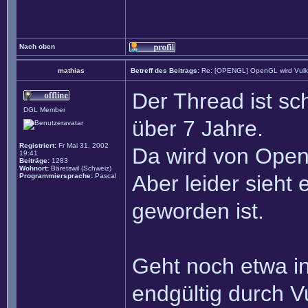
Nach oben
mathias
Betreff des Beitrags:
Re: [OPENGL] OpenGL wird Vul
Der Thread ist sc
DGL Member
über 7 Jahre.
Registriert:
Fr Mai 31, 2002
Da wird von Open
19:41
Beiträge:
1283
Wohnort:
Bäretswil (Schweiz)
Aber leider sieht
Programmiersprache:
Pascal
geworden ist.
Geht noch etwa in
endgültig durch V