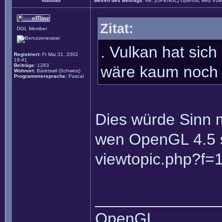
mathias
Betreff des Beitrags:
Re: [OPENGL] OpenGL wird Vul
Zitat:
DGL Member
. Vulkan hat sic
Registriert:
Fr Mai 31, 2002
19:41
Beiträge:
1283
wäre kaum noch 
Wohnort:
Bäretswil (Schweiz)
Programmiersprache:
Pascal
Dies würde Sinn m
wen OpenGL 4.5 sc
viewtopic.php?f=
______________
OpenGL