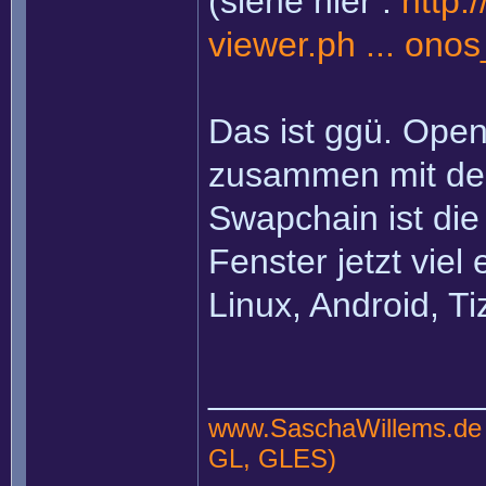
(siehe hier :
http:
viewer.ph ... onos
Das ist ggü. Open
zusammen mit de
Swapchain ist die
Fenster jetzt viel
Linux, Android, Ti
______________
www.SaschaWillems.de
GL, GLES)