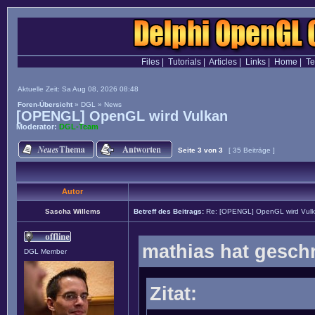
Files
|
Tutorials
|
Articles
|
Links
|
Home
|
T
Aktuelle Zeit: Sa Aug 08, 2026 08:48
Foren-Übersicht
»
DGL
»
News
[OPENGL] OpenGL wird Vulkan
Moderator:
DGL-Team
Seite
3
von
3
[ 35 Beiträge ]
Autor
Sascha Willems
Betreff des Beitrags:
Re: [OPENGL] OpenGL wird Vul
mathias hat gesch
DGL Member
Zitat: