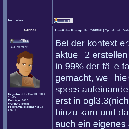
Nach oben
TAK2004
Betreff des Beitrags:
Re: [OPENGL] OpenGL wird Vul
Bei der kontext 
DGL Member
aktuell 2 erstell
in 99% der fälle f
gemacht, weil hie
specs aufeinande
Registriert:
Di Mai 18, 2004
16:45
erst in ogl3.3(nic
Beiträge:
2623
Wohnort:
Berlin
Programmiersprache:
Go,
hinzu kam und da
C/C++
auch ein eigenes 