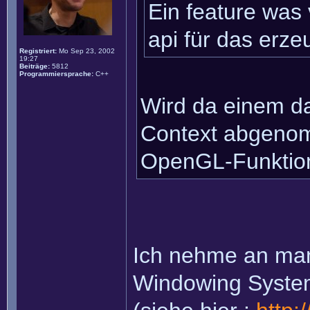
Ein feature was
api für das erze
Registriert:
Mo Sep 23, 2002
19:27
Beiträge:
5812
Programmiersprache:
C++
Wird da einem da
Context abgenom
OpenGL-Funktion
Ich nehme an man 
Windowing System