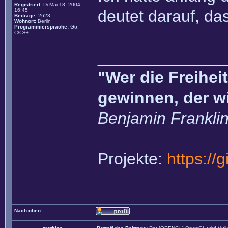
Registriert:
Di Mai 18, 2004
16:45
deutet darauf, da
Beiträge:
2623
Wohnort:
Berlin
Programmiersprache:
Go,
C/C++
______________
"Wer die Freihei
gewinnen, der w
Benjamin Frankli
Projekte:
https://
Nach oben