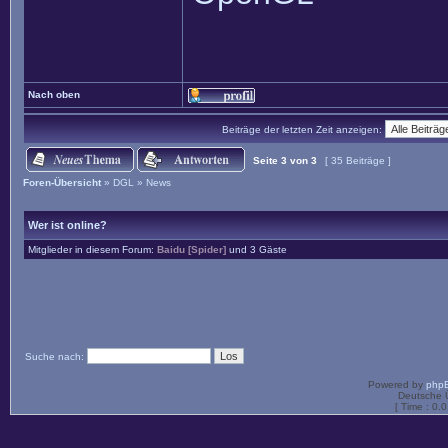
Nach oben
Beiträge der letzten Zeit anzeigen:
Seite
3
von
3
[ 35 Beiträge ]
Foren-Übersicht
»
DGL
»
News
Wer ist online?
Mitglieder in diesem Forum:
Baidu [Spider]
und 3 Gäste
Suche nach:
Powered by
php
Deutsche 
[ Time : 0.