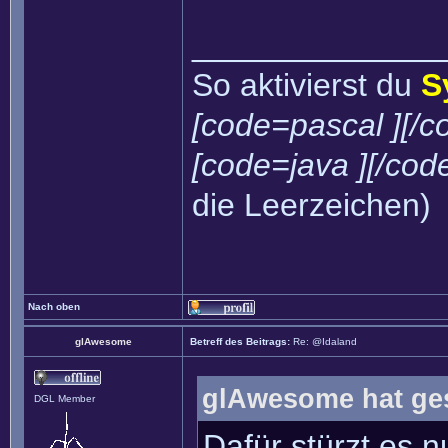
______________
So aktivierst du
S
[code=pascal ][/c
[code=java ][/cod
die Leerzeichen)
Nach oben
glAwesome
Betreff des Beitrags:
Re: @Idaland
glAwesome hat ge
DGL Member
Dafür stürzt es 