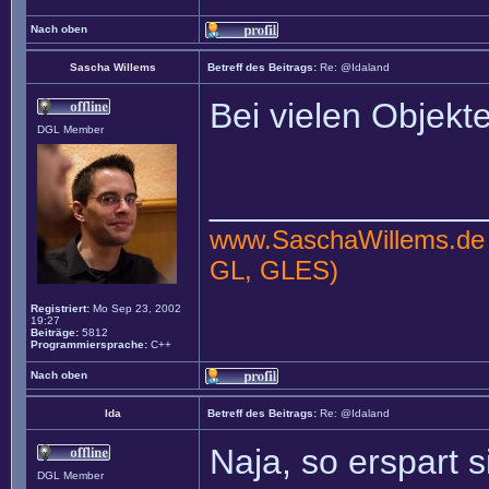
Nach oben
Sascha Willems
Betreff des Beitrags:
Re: @Idaland
Bei vielen Objekt
DGL Member
______________
www.SaschaWillems.de
GL, GLES)
Registriert:
Mo Sep 23, 2002
19:27
Beiträge:
5812
Programmiersprache:
C++
Nach oben
Ida
Betreff des Beitrags:
Re: @Idaland
Naja, so erspart 
DGL Member