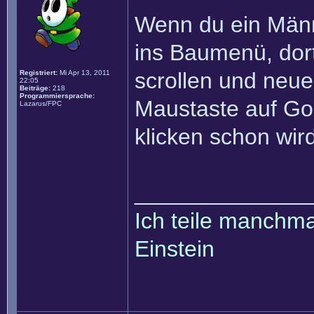
Wenn du ein Männ
ins Baumenü, do
scrollen und neue
Registriert:
Mi Apr 13, 2011
22:05
Beiträge:
218
Programmiersprache:
Maustaste auf Go
Lazarus/FPC
klicken schon wir
______________
Ich teile manchmal
Einstein