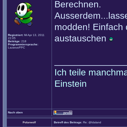
Berechnen.
Ausserdem...lasse
modden! Einfach 
austauschen
Registriert:
Mi Apr 13, 2011
22:05
Beiträge:
218
Programmiersprache:
Lazarus/FPC
______________
Ich teile manchmal
Einstein
Nach oben
Polarwolf
Betreff des Beitrags:
Re: @Idaland