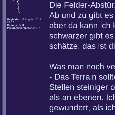
Die Felder-Abstür
Ab und zu gibt es
Registriert:
Mi Aug 14, 2013
21:17
aber da kann ich 
Beiträge:
588
Programmiersprache:
C++
schwarzer gibt es 
schätze, das ist 
Was man noch ve
- Das Terrain sol
Stellen steiniger
als an ebenen. I
gewundert, als ic