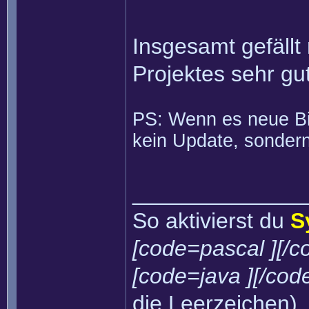
Insgesamt gefällt
Projektes sehr g
PS: Wenn es neue Bin
kein Update, sondern
______________
So aktivierst du
S
[code=pascal ][/c
[code=java ][/cod
die Leerzeichen)