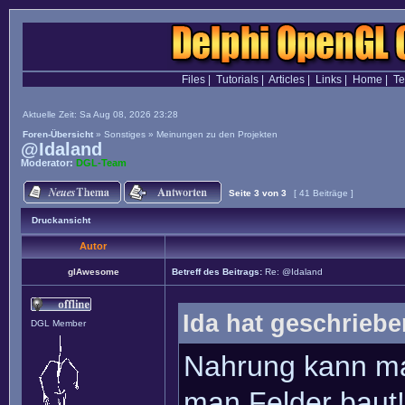
Files
|
Tutorials
|
Articles
|
Links
|
Home
|
T
Aktuelle Zeit: Sa Aug 08, 2026 23:28
Foren-Übersicht
»
Sonstiges
»
Meinungen zu den Projekten
@Idaland
Moderator:
DGL-Team
Seite
3
von
3
[ 41 Beiträge ]
Druckansicht
Autor
glAwesome
Betreff des Beitrags:
Re: @Idaland
Ida hat geschriebe
DGL Member
Nahrung kann ma
man Felder baut!