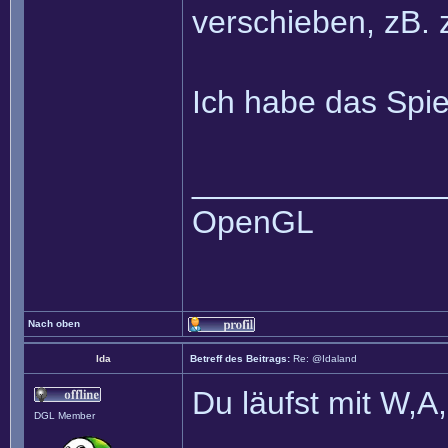
verschieben, zB.
Ich habe das Spie
______________
OpenGL
Nach oben
Ida
Betreff des Beitrags:
Re: @Idaland
Du läufst mit W,A
DGL Member