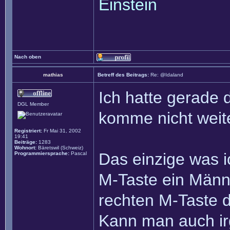
Einstein
Nach oben
mathias
Betreff des Beitrags:
Re: @Idaland
Ich hatte gerade d
DGL Member
komme nicht weite
Registriert:
Fr Mai 31, 2002
19:41
Beiträge:
1283
Wohnort:
Bäretswil (Schweiz)
Das einzige was ic
Programmiersprache:
Pascal
M-Taste ein Männ
rechten M-Taste 
Kann man auch i