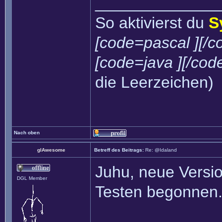
______________
So aktivierst du
S
[code=pascal ][/c
[code=java ][/cod
die Leerzeichen)
Nach oben
glAwesome
Betreff des Beitrags:
Re: @Idaland
Juhu, neue Versi
DGL Member
Testen begonnen