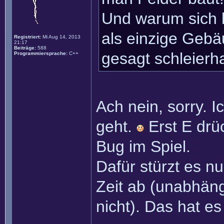
Und warum sich 
als einzige Gebä
Registriert:
Mi Aug 14, 2013
21:17
Beiträge:
588
gesagt schleierha
Programmiersprache:
C++
Ach nein, sorry. Ic
geht.
Erst E dr
Bug im Spiel.
Dafür stürzt es n
Zeit ab (unabhäng
nicht). Das hat e