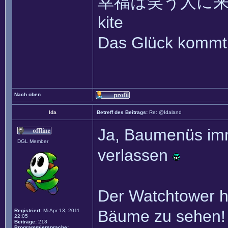
幸福は笑う人に来て ~~ 
kite
Das Glück kommt 
Nach oben
Ida
Betreff des Beitrags:
Re: @Idaland
Ja, Baumenüs imm
DGL Member
verlassen
Der Watchtower h
Bäume zu sehen!
Registriert:
Mi Apr 13, 2011
22:05
Beiträge:
218
Programmiersprache: