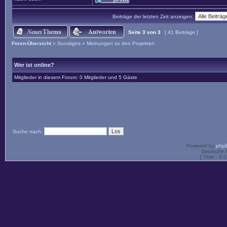
Beiträge der letzten Zeit anzeigen:
Seite
3
von
3
[ 41 Beiträge ]
Foren-Übersicht
»
Sonstiges
»
Meinungen zu den Projekten
Wer ist online?
Mitglieder in diesem Forum: 0 Mitglieder und 5 Gäste
Suche nach:
Powered by
php
Deutsche 
[ Time : 0.