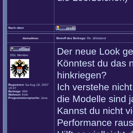
Nach oben
damadmax
Betreff des Beitrags:
Re: @Idaland
Der neue Look gef
DGL Member
Könntest du das 
hinkriegen?
Ich verstehe nicht
Registriert:
Sa Aug 18, 2007
18:47
Beiträge:
694
Wohnort:
Köln
die Modelle sind 
Programmiersprache:
Java
Kannst du nicht vi
Performance raus