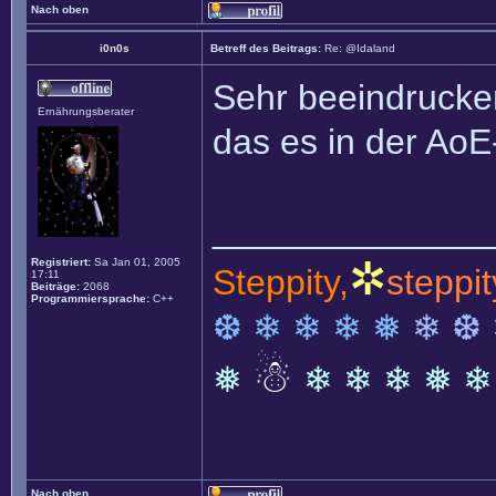
Nach oben
i0n0s
Betreff des Beitrags:
Re: @Idaland
Sehr beeindrucke
Ernährungsberater
das es in der Ao
______________
✲
Registriert:
Sa Jan 01, 2005
Steppity,
steppit
17:11
Beiträge:
2068
Programmiersprache:
C++
❆ ❄ ❄ ❄ ❅
❄ ❆
☃
❅
❄ ❄ ❄ ❅ ❄
Nach oben