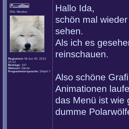
Hallo Ida,
DGL Member
schön mal wieder
sehen.
Als ich es gesehe
reinschauen.
Registriert:
Mi Jun 05, 2013
15:12
Beiträge:
167
Wohnort:
Glinde
Programmiersprache:
Delphi 7
Also schöne Grafi
Animationen laufe
das Menü ist wie 
dumme Polarwölfe