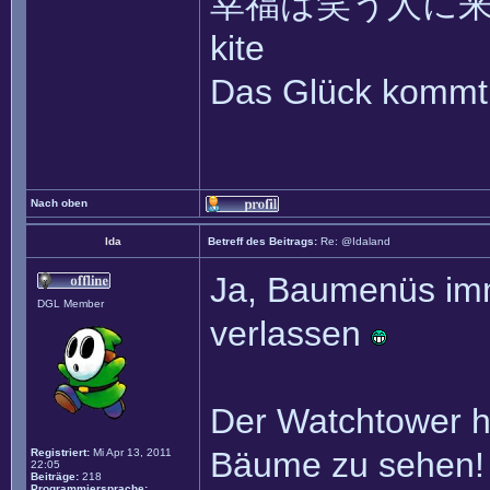
幸福は笑う人に来て ~~ 
kite
Das Glück kommt 
Nach oben
Ida
Betreff des Beitrags:
Re: @Idaland
Ja, Baumenüs imm
DGL Member
verlassen
Der Watchtower h
Bäume zu sehen!
Registriert:
Mi Apr 13, 2011
22:05
Beiträge:
218
Programmiersprache: