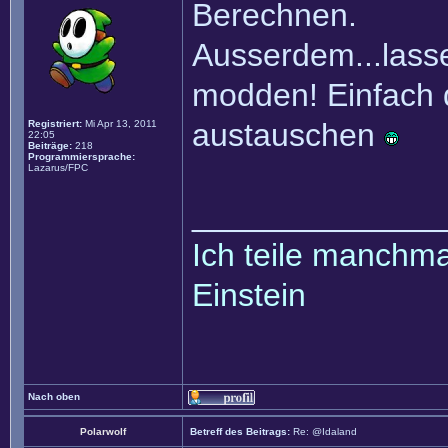
Berechnen.
Ausserdem...lasse
modden! Einfach 
austauschen
Registriert:
Mi Apr 13, 2011
22:05
Beiträge:
218
Programmiersprache:
Lazarus/FPC
______________
Ich teile manchmal
Einstein
Nach oben
Polarwolf
Betreff des Beitrags:
Re: @Idaland