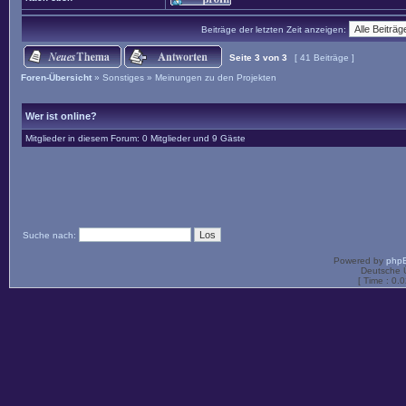
Beiträge der letzten Zeit anzeigen:
Seite
3
von
3
[ 41 Beiträge ]
Foren-Übersicht
»
Sonstiges
»
Meinungen zu den Projekten
Wer ist online?
Mitglieder in diesem Forum: 0 Mitglieder und 9 Gäste
Suche nach:
Powered by
php
Deutsche 
[ Time : 0.