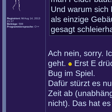
Und warum sich 
als einzige Gebä
Registriert:
Mi Aug 14, 2013
21:17
Beiträge:
588
gesagt schleierha
Programmiersprache:
C++
Ach nein, sorry. Ic
geht.
Erst E dr
Bug im Spiel.
Dafür stürzt es n
Zeit ab (unabhäng
nicht). Das hat e