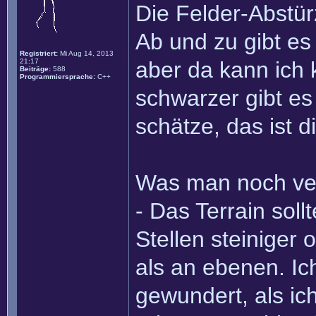
Die Felder-Abstür
Ab und zu gibt es
Registriert:
Mi Aug 14, 2013
21:17
aber da kann ich 
Beiträge:
588
Programmiersprache:
C++
schwarzer gibt es 
schätze, das ist 
Was man noch ve
- Das Terrain sol
Stellen steiniger
als an ebenen. I
gewundert, als ic