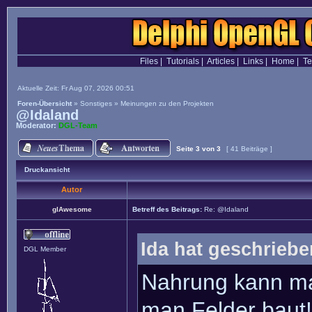
Files
|
Tutorials
|
Articles
|
Links
|
Home
|
T
Aktuelle Zeit: Fr Aug 07, 2026 00:51
Foren-Übersicht
»
Sonstiges
»
Meinungen zu den Projekten
@Idaland
Moderator:
DGL-Team
Seite
3
von
3
[ 41 Beiträge ]
Druckansicht
Autor
glAwesome
Betreff des Beitrags:
Re: @Idaland
Ida hat geschriebe
DGL Member
Nahrung kann ma
man Felder baut!