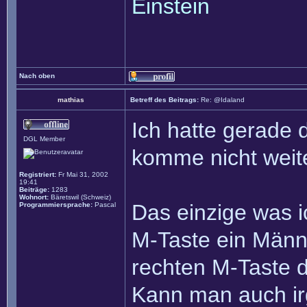
Einstein
Nach oben
mathias
Betreff des Beitrags:
Re: @Idaland
Ich hatte gerade d
DGL Member
komme nicht weite
Registriert:
Fr Mai 31, 2002
19:41
Beiträge:
1283
Wohnort:
Bäretswil (Schweiz)
Das einzige was ic
Programmiersprache:
Pascal
M-Taste ein Männ
rechten M-Taste 
Kann man auch i