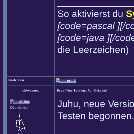
______________
So aktivierst du
S
[code=pascal ][/c
[code=java ][/cod
die Leerzeichen)
Nach oben
glAwesome
Betreff des Beitrags:
Re: @Idaland
Juhu, neue Versi
DGL Member
Testen begonnen