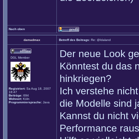
Nach oben
damadmax
Betreff des Beitrags:
Re: @Idaland
Der neue Look gef
DGL Member
Könntest du das 
hinkriegen?
Ich verstehe nicht
Registriert:
Sa Aug 18, 2007
18:47
Beiträge:
694
Wohnort:
Köln
die Modelle sind 
Programmiersprache:
Java
Kannst du nicht vi
Performance raus