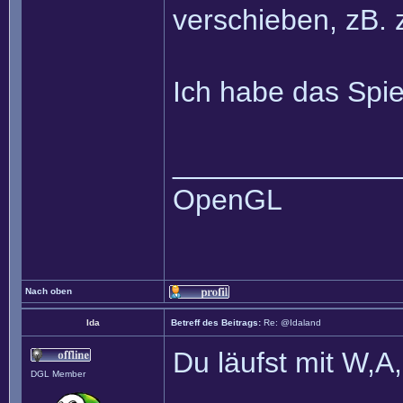
verschieben, zB.
Ich habe das Spie
______________
OpenGL
Nach oben
Ida
Betreff des Beitrags:
Re: @Idaland
Du läufst mit W,A
DGL Member