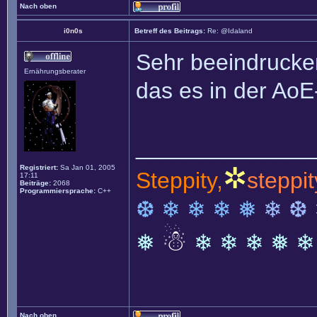
Nach oben
i0n0s
Betreff des Beitrags:
Re: @Idaland
Sehr beeindrucke
Ernährungsberater
das es in der Ao
______________
✲
Registriert:
Sa Jan 01, 2005
Steppity,
steppit
17:11
Beiträge:
2068
Programmiersprache:
C++
❆ ❄ ❄ ❄ ❅
❄ ❆
☃
❅
❄ ❄ ❄ ❅ ❄
Nach oben