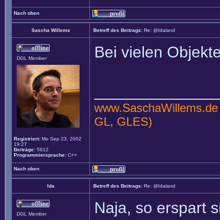
Nach oben
Sascha Willems
Betreff des Beitrags:
Re: @Idaland
Bei vielen Objekt
DGL Member
______________
www.SaschaWillems.de
GL, GLES)
Registriert:
Mo Sep 23, 2002
19:27
Beiträge:
5812
Programmiersprache:
C++
Nach oben
Ida
Betreff des Beitrags:
Re: @Idaland
Naja, so erspart 
DGL Member