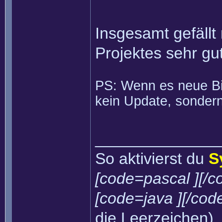
Insgesamt gefällt
Projektes sehr g
PS: Wenn es neue Bin
kein Update, sondern
______________
So aktivierst du
S
[code=pascal ][/c
[code=java ][/cod
die Leerzeichen)