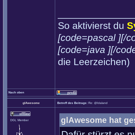
______________
So aktivierst du
S
[code=pascal ][/c
[code=java ][/cod
die Leerzeichen)
Nach oben
glAwesome
Betreff des Beitrags:
Re: @Idaland
glAwesome hat ge
DGL Member
Dafür stürzt es 