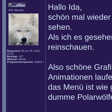
Hallo Ida,
DGL Member
schön mal wieder
sehen.
Als ich es gesehe
reinschauen.
Registriert:
Mi Jun 05, 2013
15:12
Beiträge:
167
Wohnort:
Glinde
Programmiersprache:
Delphi 7
Also schöne Grafi
Animationen laufe
das Menü ist wie 
dumme Polarwölfe