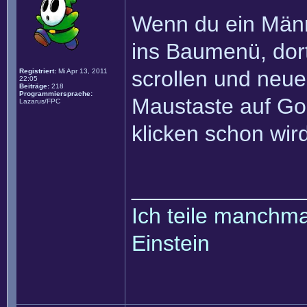
Wenn du ein Männ
ins Baumenü, do
scrollen und neue
Registriert:
Mi Apr 13, 2011
22:05
Beiträge:
218
Programmiersprache:
Maustaste auf Go
Lazarus/FPC
klicken schon wir
______________
Ich teile manchmal
Einstein