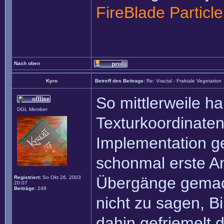
FireBlade Particl
Nach oben
Kyro
Betreff des Beitrags:
Re: Vractal - Fraktale Vegetation
So mittlerweile h
DGL Member
Texturkoordinaten
Implementation g
schonmal erste 
Übergänge gemach
Registriert:
So Okt 26, 2003
20:07
Beiträge:
249
nicht zu sagen, B
dahin gefriemelt d