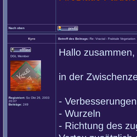
Nach oben
Kyro
Betreff des Beitrags:
Re: Vractal - Fraktale Vegetation
Hallo zusammen,
DGL Member
in der Zwischenzei
- Verbesserungen 
Registriert:
So Okt 26, 2003
20:07
Beiträge:
249
- Wurzeln
- Richtung des zu