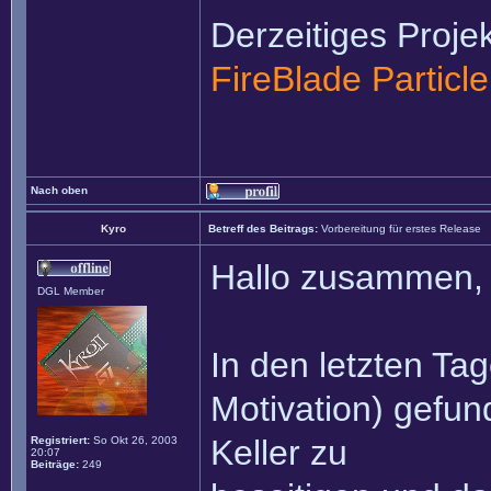
Derzeitiges Projek
FireBlade Particl
Nach oben
Kyro
Betreff des Beitrags:
Vorbereitung für erstes Release
Hallo zusammen,
DGL Member
In den letzten Ta
Motivation) gefun
Keller zu
Registriert:
So Okt 26, 2003
20:07
Beiträge:
249