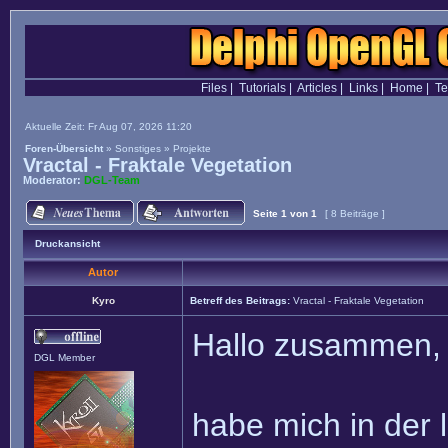
Files
|
Tutorials
|
Articles
|
Links
|
Home
|
T
Aktuelle Zeit: Fr Aug 07, 2026 11:20
Foren-Übersicht
»
Sonstiges
»
Projekte
Vractal - Fraktale Vegetation
Moderator:
DGL-Team
Seite
1
von
1
[ 8 Beiträge ]
Druckansicht
Autor
Kyro
Betreff des Beitrags:
Vractal - Fraktale Vegetation
Hallo zusammen,
DGL Member
habe mich in der 