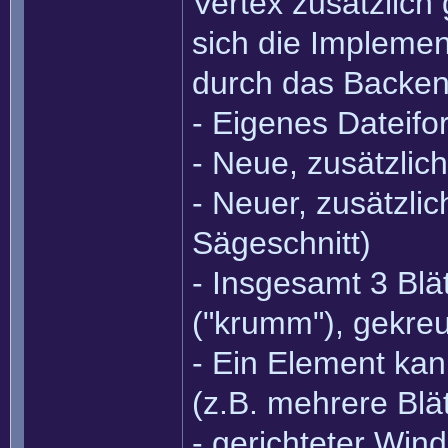
Vertex zusätzlich
sich die Impleme
durch das Backe
- Eigenes Dateifo
- Neue, zusätzlic
- Neuer, zusätzli
Sägeschnitt)
- Insgesamt 3 Blä
("krumm"), gekreu
- Ein Element kan
(z.B. mehrere Bl
- gerichteter Win