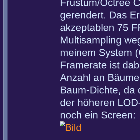
Frustum/Octree Cu
gerendert. Das Erg
akzeptablen 75 F
Multisampling we
meinem System (
Framerate ist dab
Anzahl an Bäumen
Baum-Dichte, da
der höheren LOD-
noch ein Screen: