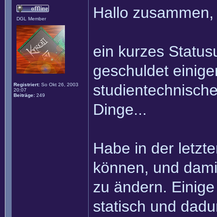
Hallo zusammen,
DGL Member
ein kurzes Status
geschuldet einiger
studientechnische
Registriert:
So Okt 26, 2003
20:07
Beiträge:
249
Dinge...
Habe in der letzt
können, und dami
zu ändern. Einige
statisch und dadu