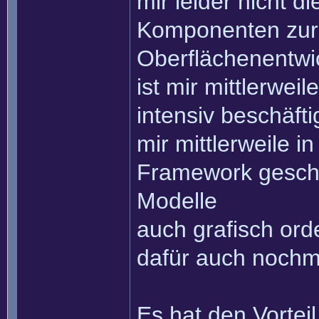
mir leider nicht d
Komponenten zur 
Oberflächenentwi
ist mir mittlerwe
intensiv beschäfti
mir mittlerweile i
Framework gescha
Modelle
auch grafisch ord
dafür auch nochma
Es hat den Vorteil