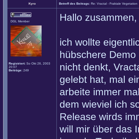
Kyro
Betreff des Beitrags:
Re: Vractal - Fraktale Vegetation
Hallo zusammen,
DGL Member
ich wollte eigentl
hübschere Demo z
nicht denkt, Vract
Registriert:
So Okt 26, 2003
20:07
Beiträge:
249
gelebt hat, mal ei
arbeite immer ma
dem wieviel ich s
Release wirds im
will mir über das 