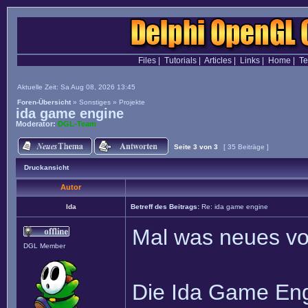
Files
|
Tutorials
|
Articles
|
Links
|
Home
|
T
Aktuelle Zeit: Sa Aug 08, 2026 13:45
Foren-Übersicht
»
Sonstiges
»
Projekte
ida game engine
Moderator:
DGL-Team
Seite
3
von
3
[ 35 Beiträge ]
Druckansicht
Autor
Ida
Betreff des Beitrags:
Re: ida game engine
Mal was neues vo
DGL Member
Die Ida Game Eng