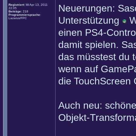
Neuerungen: Sas
Registriert:
Mi Apr 13, 2011
22:05
Beiträge:
218
Programmiersprache:
Unterstützung
We
Lazarus/FPC
einen PS4-Control
damit spielen. Sas
das müsstest du t
wenn auf GamePad
die TouchScreen C
Auch neu: schöne
Objekt-Transform