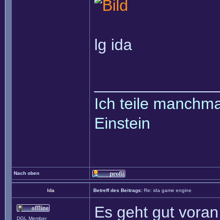
lg ida
______________
Ich teile manchmal
Einstein
Nach oben
Ida
Betreff des Beitrags:
Re: ida game engine
Es geht gut voran
DGL Member