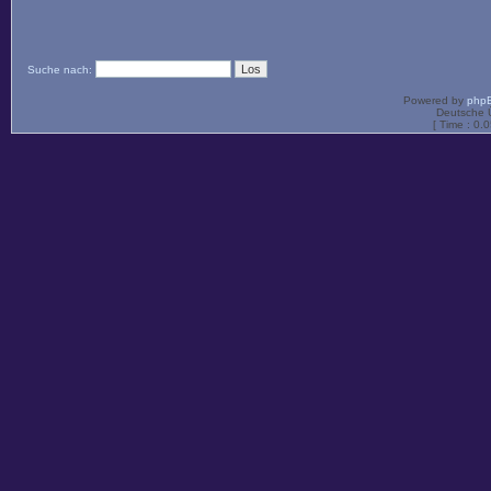
Suche nach:
Powered by
php
Deutsche 
[ Time : 0.