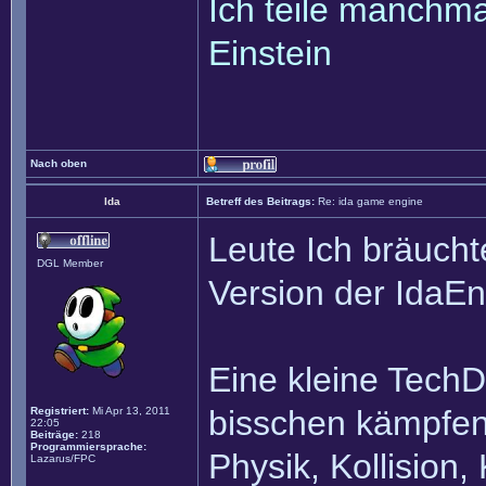
Ich teile manchmal
Einstein
Nach oben
Ida
Betreff des Beitrags:
Re: ida game engine
Leute Ich bräucht
DGL Member
Version der IdaEn
Eine kleine TechD
bisschen kämpfen/
Registriert:
Mi Apr 13, 2011
22:05
Beiträge:
218
Programmiersprache:
Physik, Kollision, K
Lazarus/FPC