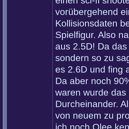
einen sci-fi shoot
vorübergehend ein
Kollisionsdaten b
Spielfigur. Also n
aus 2.5D! Da das 
sondern so zu sag
es 2.6D und fing 
Da aber noch 90
waren wurde das 
Durcheinander. Al
von neuem zu pro
ich noch Olee ke