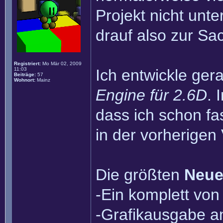
Projekt nicht unt
drauf also zur Sa
Registriert:
Mo Mär 02, 2009
11:03
Ich entwickle ger
Beiträge:
57
Wohnort:
Mainz
Engine für 2.6D
. 
dass ich schon fa
in der vorherigen
Die größten
Neue
-Ein komplett vo
-Grafikausgabe a