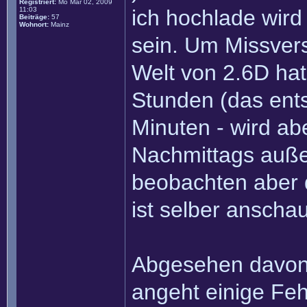
Registriert:
Mo Mär 02, 2009
11:03
ich hochlade wird
Beiträge:
57
Wohnort:
Mainz
sein. Um Missver
Welt von 2.6D hat
Stunden (das ent
Minuten - wird ab
Nachmittags auße
beobachten aber 
ist selber anscha
Abgesehen davon h
angeht einige Fe