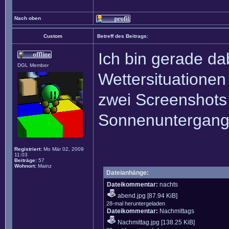
Nach oben
Custom
Betreff des Beitrags:
Ich bin gerade da
DGL Member
Wettersituationen
zwei Screenshots
Sonnenuntergang
Registriert:
Mo Mär 02, 2009
11:03
Beiträge:
57
Wohnort:
Mainz
Dateianhänge:
Dateikommentar:
nachts
abend.jpg
[87.94 KiB]
28-mal heruntergeladen
Dateikommentar:
Nachmittags
Nachmittag.jpg
[138.25 KiB]