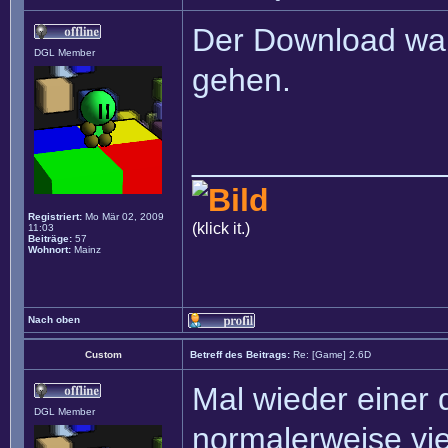
Der Download war k
DGL Member
gehen.
______________
Registriert:
Mo Mär 02, 2009
(klick it.)
11:03
Beiträge:
57
Wohnort:
Mainz
Nach oben
Custom
Betreff des Beitrags:
Re: [Game] 2.6D
Mal wieder einer 
DGL Member
normalerweise vie