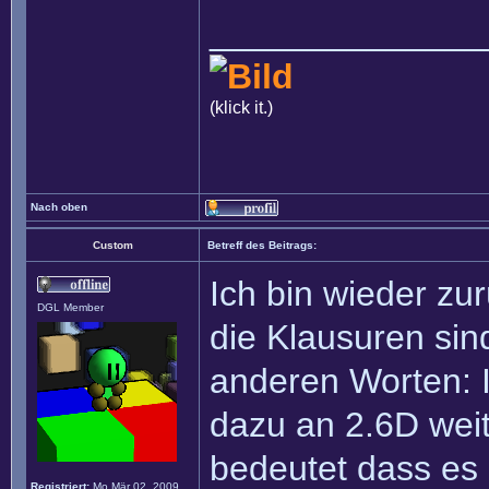
______________
(klick it.)
Nach oben
Custom
Betreff des Beitrags:
Ich bin wieder zu
DGL Member
die Klausuren sind
anderen Worten: 
dazu an 2.6D weit
bedeutet dass es 
Registriert:
Mo Mär 02, 2009