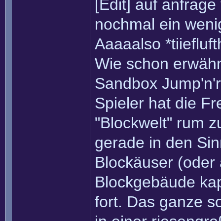
[Edit] auf anfrag
nochmal ein weni
Aaaaalso *tiiefluf
Wie schon erwähn
Sandbox Jump'n'ru
Spieler hat die Fr
"Blockwelt" rum 
gerade in den Sin
Blockäuser (oder
Blockgebäude kap
fort. Das ganze s