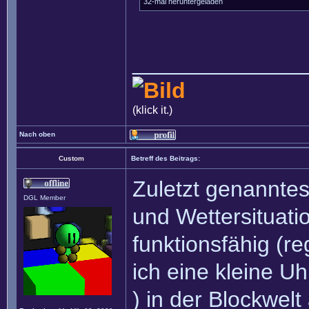
32-mal heruntergeladen
______________
(klick it.)
Nach oben
Custom
Betreff des Beitrags:
Zuletzt genanntes
DGL Member
und Wettersituation
funktionsfähig (r
ich eine kleine U
) in der Blockwelt