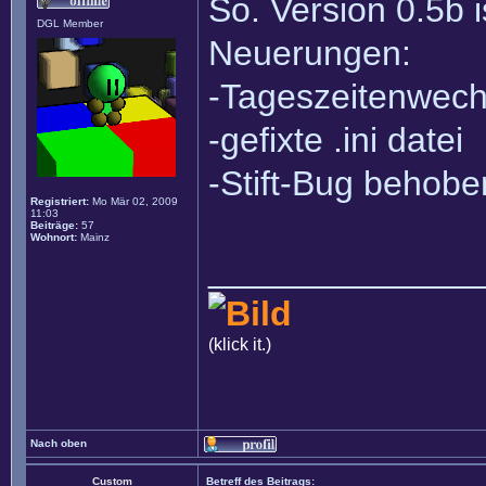
So. Version 0.5b 
DGL Member
Neuerungen:
-Tageszeitenwech
-gefixte .ini datei
-Stift-Bug behobe
Registriert:
Mo Mär 02, 2009
11:03
Beiträge:
57
Wohnort:
Mainz
______________
(klick it.)
Nach oben
Custom
Betreff des Beitrags: