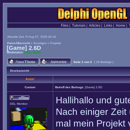
Files
|
Tutorials
|
Articles
|
Links
|
Home
|
Aktuelle Zeit: Fr Aug 07, 2026 04:16
Foren-Übersicht
»
Sonstiges
»
Projekte
[Game] 2.6D
Moderator:
DGL-Team
Seite
1
von
2
[ 18 Beiträge ]
Druckansicht
Autor
Custom
Betreff des Beitrags:
[Game] 2.6D
Hallihallo und g
DGL Member
Nach einiger Zeit 
mal mein Projekt 