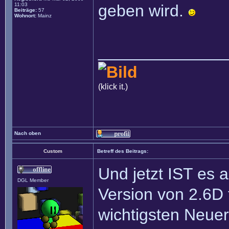
11:03
geben wird.
Beiträge:
57
Wohnort:
Mainz
______________
(klick it.)
Nach oben
Custom
Betreff des Beitrags:
Und jetzt IST es 
DGL Member
Version von 2.6D 
wichtigsten Neue