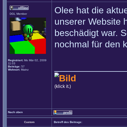
Olee hat die aktu
DGL Member
unserer Website h
beschädigt war. So
nochmal für den 
Registriert:
Mo Mär 02, 2009
11:03
______________
Beiträge:
57
Wohnort:
Mainz
(klick it.)
Nach oben
Custom
Betreff des Beitrags: