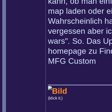
kann, ob man einf
map laden oder e
Wahrscheinlich h
vergessen aber ic
wars". So. Das Up
homepage zu Find
MFG Custom
______________
(klick it.)