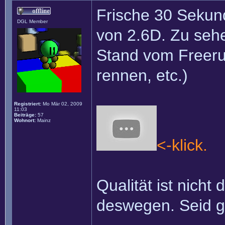
Frische 30 Sekund
DGL Member
von 2.6D. Zu sehen
Stand vom Freeru
rennen, etc.)
Registriert:
Mo Mär 02, 2009
11:03
Beiträge:
57
Wohnort:
Mainz
<-klick.
Qualität ist nicht
deswegen. Seid 