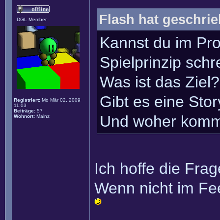
Flash hat geschrie
DGL Member
Kannst du im Pro
Spielprinzip sch
Was ist das Ziel
Gibt es eine Sto
Registriert:
Mo Mär 02, 2009
11:03
Beiträge:
57
Und woher komm
Wohnort:
Mainz
Ich hoffe die Frag
Wenn nicht im Fe