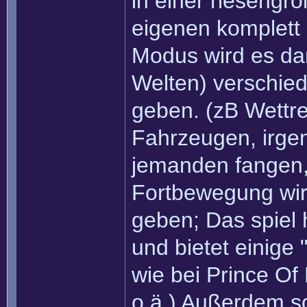
in einer riesengro
eigenen komplett 
Modus wird es da
Welten) verschie
geben. (zB Wettr
Fahrzeugen, irge
jemanden fangen,
Fortbewegung wir
geben; Das spiel 
und bietet einige
wie bei Prince Of
o.ä.) Außerdem so