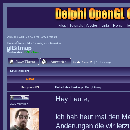
Files
|
Tutorials
|
Articles
|
Links
|
Home
|
T
Aktuelle Zeit: Sa Aug 08, 2026 08:15
Foren-Übersicht
»
Sonstiges
»
Projekte
glBitmap
Moderator:
DGL-Team
Seite
2
von
2
[ 16 Beiträge ]
Druckansicht
Autor
Bergmann89
Betreff des Beitrags:
Re: glBitmap
Hey Leute,
DGL Member
ich hab heut mal den M
Anderungen die wir letz