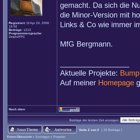
gemacht. Da sich die Nu
die Minor-Version mit ho
Links & Co wie immer im
Registriert:
Di Apr 29, 2008
18:56
Beiträge:
1213
Programmiersprache:
Delphi/FPC
MfG Bergmann.
_________________
Aktuelle Projekte:
Bump
Auf meiner
Homepage
g
Nach oben
Beiträge der letzten Zeit anzeigen:
Seite
2
von
2
[ 16 Beiträge ]
Foren-Übersicht
»
Sonstiges
»
Projekte