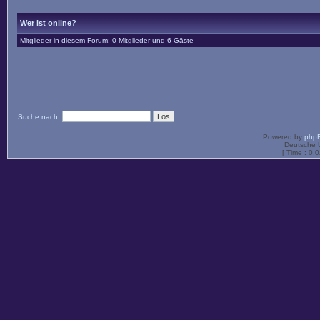
Wer ist online?
Mitglieder in diesem Forum: 0 Mitglieder und 6 Gäste
Suche nach:
Powered by
php
Deutsche 
[ Time : 0.