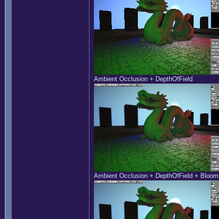
Ambient Occlusion + DepthOfField
Ambient Occlusion + DepthOfField + Bloom