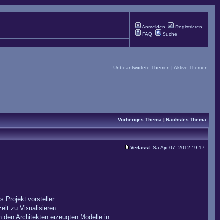
Anmelden
Registrieren
FAQ
Suche
Unbeantwortete Themen
|
Aktive Themen
Vorheriges Thema
|
Nächstes Thema
Verfasst:
Sa Apr 07, 2012 19:17
 Projekt vorstellen.
eit zu Visualisieren.
 den Architekten erzeugten Modelle in