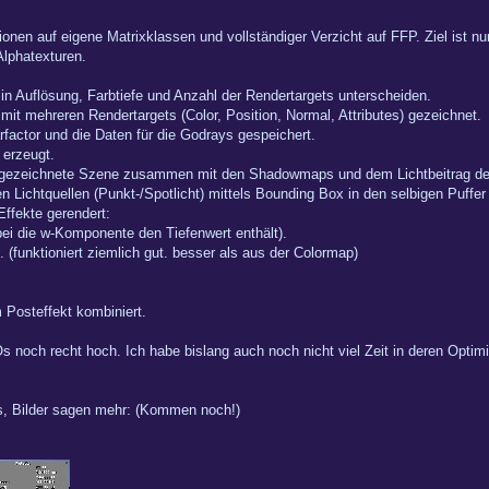
onen auf eigene Matrixklassen und vollständiger Verzicht auf FFP. Ziel ist n
lphatexturen.
 in Auflösung, Farbtiefe und Anzahl der Rendertargets unterscheiden.
mit mehreren Rendertargets (Color, Position, Normal, Attributes) gezeichnet.
rfactor und die Daten für die Godrays gespeichert.
erzeugt.
tt gezeichnete Szene zusammen mit den Shadowmaps und dem Lichtbeitrag de
n Lichtquellen (Punkt-/Spotlicht) mittels Bounding Box in den selbigen Puffer
ffekte gerendert:
i die w-Komponente den Tiefenwert enthält).
(funktioniert ziemlich gut. besser als aus der Colormap)
 Posteffekt kombiniert.
 noch recht hoch. Ich habe bislang auch noch nicht viel Zeit in deren Optim
s, Bilder sagen mehr: (Kommen noch!)