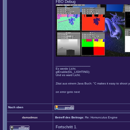
FBO Debug
_________________
Es werde Licht.
glEnable(GL_LIGHTING);
Und es ward Licht.
Zitat aus einem Java Buch: "C makes it easy to shoot yo
on error goto next
Nach oben
damadmax
Betreff des Beitrags:
Re: Homunculus Engine
Fortschritt 1.