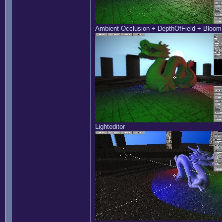
Ambient Occlusion + DepthOfField + Bloo
Lighteditor