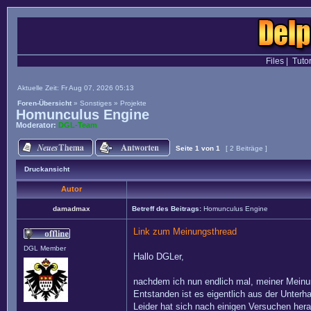
Files
|
Tutor
Aktuelle Zeit: Fr Aug 07, 2026 05:13
Foren-Übersicht
»
Sonstiges
»
Projekte
Homunculus Engine
Moderator:
DGL-Team
Seite
1
von
1
[ 2 Beiträge ]
Druckansicht
Autor
damadmax
Betreff des Beitrags:
Homunculus Engine
Link zum Meinungsthread
DGL Member
Hallo DGLer,
nachdem ich nun endlich mal, meiner Meinun
Entstanden ist es eigentlich aus der Unterha
Leider hat sich nach einigen Versuchen her